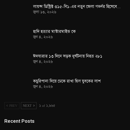
লায়ন্স ডিস্ট্রিক্ট ৩১৫-বি১-এর নতুন জেলা গভর্নর হিসেবে…
জুলা ১৩, ২০২৬
হাদি হত্যার মাস্টারমাইন্ড কে
জুন ৪, ২০২৬
ঈদযাত্রার ১৩ দিনে সড়ক দুর্ঘটনায় নিহত ২৮১
জুন ৪, ২০২৬
কচুরিপানা দিয়ে ঢেকে রাখা ছিল যুবকের লাশ
জুন ৪, ২০২৬
PREV
NEXT
১ of ১,৯৬৫
Recent Posts