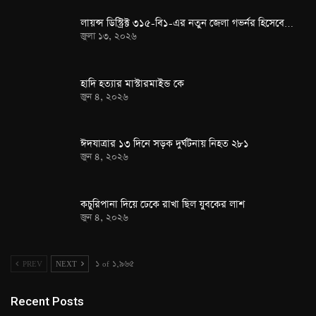
লায়ন্স ডিস্ট্রিক্ট ৩১৫-বি১-এর নতুন জেলা গভর্নর হিসেবে…
জুলা ১৩, ২০২৬
হাদি হত্যার মাস্টারমাইন্ড কে
জুন ৪, ২০২৬
ঈদযাত্রার ১৩ দিনে সড়ক দুর্ঘটনায় নিহত ২৮১
জুন ৪, ২০২৬
কচুরিপানা দিয়ে ঢেকে রাখা ছিল যুবকের লাশ
জুন ৪, ২০২৬
PREV
NEXT
১ of ১,৯৬৫
Recent Posts