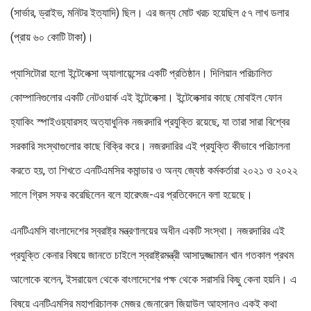
(সার্ভার, ড্রাইভ, মনিটর ইত্যাদি) ছিল। এর জন্য মোট খরচ হয়েছিল ৫৭ লাখ ডলার
(প্রায় ৬০ কোটি টাকা)।
প্যাসিটোরা হলো ইন্টেলেক্সা অ্যালায়েন্সের একটি প্রতিষ্ঠান। দিলিয়ান পরিচালিত
কোম্পানিগুলোর একটি নেটওয়ার্ক এই ইন্টেলেক্সা। ইন্টেলেক্সার কাছে মোবাইল ফোন
হ্যাকিং স্পাইওয়্যারসহ অত্যাধুনিক নজরদারি প্রযুক্তি রয়েছে, যা তারা সারা বিশ্বের
সরকারি সংস্থাগুলোর কাছে বিক্রি করে। নজরদারির এই প্রযুক্তি কীভাবে পরিচালনা
করতে হয়, তা শিখতে এনটিএমসির কমান্ডার ও অন্য জ্যেষ্ঠ কর্মকর্তারা ২০২১ ও ২০২২
সালে গ্রিস সফর করেছিলেন বলে হারেৎজ-এর প্রতিবেদনে বলা হয়েছে।
এনটিএমসি বাংলাদেশের স্বরাষ্ট্র মন্ত্রণালয়ের অধীন একটি সংস্থা। নজরদারির এই
প্রযুক্তি কেনার বিষয়ে জানতে চাইলে স্বরাষ্ট্রমন্ত্রী আসাদুজ্জামান খান গতকাল প্রথম
আলোকে বলেন, ইসরায়েল থেকে বাংলাদেশের পক্ষ থেকে সরাসরি কিছু কেনা হয়নি। এ
বিষয়ে এনটিএমসির মহাপরিচালক মেজর জেনারেল জিয়াউল আহসানও একই কথা