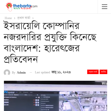
Home
প্রধান বার্তা
ইসরায়েলি কোম্পানির
নজরদারির প্রযুক্তি কিনেছে
বাংলাদেশ: হারেৎজের
প্রতিবেদন
Last updated
জানু ১১, ২০২৩
By
Admin
প্রধান বার্তা
জাতীয়