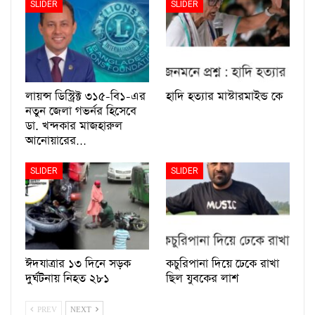
SLIDER
SLIDER
লায়ন্স ডিস্ট্রিক্ট ৩১৫-বি১-এর
হাদি হত্যার মাস্টারমাইন্ড কে
নতুন জেলা গভর্নর হিসেবে
ডা. খন্দকার মাজহারুল
আনোয়ারের…
SLIDER
SLIDER
ঈদযাত্রার ১৩ দিনে সড়ক
কচুরিপানা দিয়ে ঢেকে রাখা
দুর্ঘটনায় নিহত ২৮১
ছিল যুবকের লাশ
PREV
NEXT