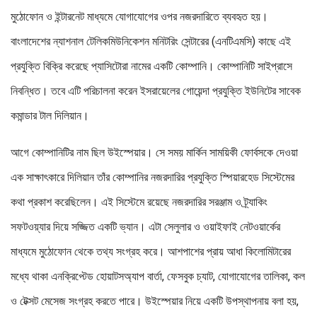
মুঠোফোন ও ইন্টারনেট মাধ্যমে যোগাযোগের ওপর নজরদারিতে ব্যবহৃত হয়।
বাংলাদেশের ন্যাশনাল টেলিকমিউনিকেশন মনিটরিং সেন্টারের (এনটিএমসি) কাছে এই
প্রযুক্তি বিক্রি করেছে প্যাসিটোরা নামের একটি কোম্পানি। কোম্পানিটি সাইপ্রাসে
নিবন্ধিত। তবে এটি পরিচালনা করেন ইসরায়েলের গোয়েন্দা প্রযুক্তি ইউনিটের সাবেক
কমান্ডার টাল দিলিয়ান।
আগে কোম্পানিটির নাম ছিল উইস্পেয়ার। সে সময় মার্কিন সাময়িকী ফোর্বসকে দেওয়া
এক সাক্ষাৎকারে দিলিয়ান তাঁর কোম্পানির নজরদারির প্রযুক্তি স্পিয়ারহেড সিস্টেমের
কথা প্রকাশ করেছিলেন। এই সিস্টেমে রয়েছে নজরদারির সরঞ্জাম ও ট্র্যাকিং
সফটওয়্যার দিয়ে সজ্জিত একটি ভ্যান। এটা সেলুলার ও ওয়াইফাই নেটওয়ার্কের
মাধ্যমে মুঠোফোন থেকে তথ্য সংগ্রহ করে। আশপাশের প্রায় আধা কিলোমিটারের
মধ্যে থাকা এনক্রিপ্টেড হোয়াটসঅ্যাপ বার্তা, ফেসবুক চ্যাট, যোগাযোগের তালিকা, কল
ও টেক্সট মেসেজ সংগ্রহ করতে পারে। উইস্পেয়ার নিয়ে একটি উপস্থাপনায় বলা হয়,