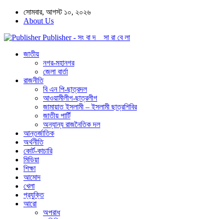
সোমবার, আগস্ট ১০, ২০২৬
About Us
Publisher - সং বা দ সা রা বে লা
জাতীয়
নগর-মহানগর
জেলা বার্তা
রাজনীতি
বি এন পি-ছাত্রদল
আওয়ামীলীগ-ছাত্রলীগ
জামায়াত ইসলামী – ইসলামী ছাত্রশিবির
জাতীয় পার্টি
অন্যান্য রাজনৈতিক দল
আন্তর্জাতিক
অর্থনীতি
কোর্ট-কাচারি
মিডিয়া
শিক্ষা
আমোদ
খেলা
প্রযুক্তি
আরো
অপরাধ