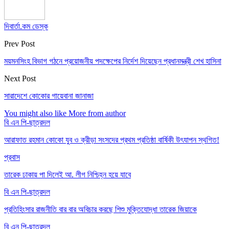
দিবার্তা.কম ডেস্ক
Prev Post
ময়মনসিংহ বিভাগ গঠনে প্রয়োজনীয় পদক্ষেপের নির্দেশ দিয়েছেন প্রধানমন্ত্রী শেখ হাসিনা
Next Post
সারাদেশে কোকোর গায়েবানা জানাজা
You might also like
More from author
বি এন পি-ছাত্রদল
আরাফাত রহমান কোকো যুব ও ক্রীড়া সংসদের প্রথম প্রতিষ্ঠা বার্ষিকী উৎযাপন স্থগিত!
প্রবাস
তারেক ঢাকায় পা দিলেই আ. লীগ নিশ্চিহ্ন হয়ে যাবে
বি এন পি-ছাত্রদল
প্রতিহিংসার রাজনীতি বার বার অবিচার করছে শিশু মুক্তিযোদ্ধা তারেক জিয়াকে
বি এন পি-ছাত্রদল