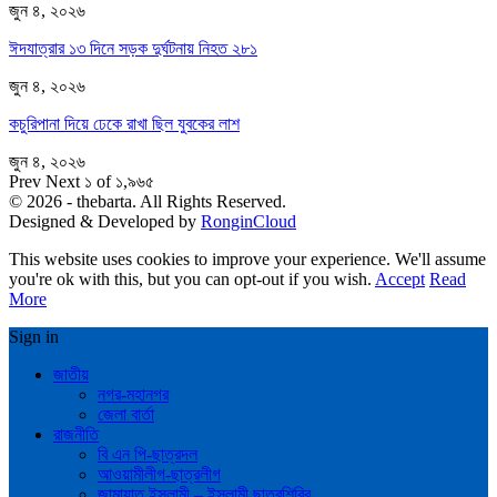
জুন ৪, ২০২৬
ঈদযাত্রার ১৩ দিনে সড়ক দুর্ঘটনায় নিহত ২৮১
জুন ৪, ২০২৬
কচুরিপানা দিয়ে ঢেকে রাখা ছিল যুবকের লাশ
জুন ৪, ২০২৬
Prev
Next
১ of ১,৯৬৫
© 2026 - thebarta. All Rights Reserved.
Designed & Developed by
RonginCloud
This website uses cookies to improve your experience. We'll assume
you're ok with this, but you can opt-out if you wish.
Accept
Read
More
Sign in
জাতীয়
নগর-মহানগর
জেলা বার্তা
রাজনীতি
বি এন পি-ছাত্রদল
আওয়ামীলীগ-ছাত্রলীগ
জামায়াত ইসলামী – ইসলামী ছাত্রশিবির