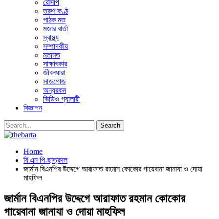
রেসিপি
তরুণ কণ্ঠ
পাঠক মত
মজার বার্তা
স্বাস্থ্য
সম্পাদকীয়
মতামত
সাক্ষাৎকার
জীবনধারা
সাজগোজ
অন্যরকম
ভিডিও গ্যালারী
বিজ্ঞাপন
Home
বি এন পি-ছাত্রদল
জার্মান বিএনপির উদ্দেগে আরাফাত রহমান কোকোর গায়েবানা জানাযা ও দোয়া
মাহফিল
জার্মান বিএনপির উদ্দেগে আরাফাত রহমান কোকোর
গায়েবানা জানাযা ও দোয়া মাহফিল