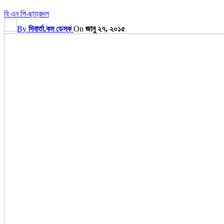
বি এন পি-ছাত্রদল
By
দিবার্তা.কম ডেস্ক
On
জানু ২৭, ২০১৫