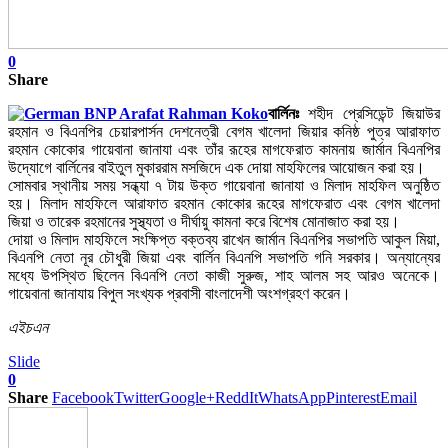
0
Share
বার্লিনঃ
শহীদ প্রেসিডেন্ট জিয়াউর
রহমান ও বিএনপির চেয়ারপার্সন দেশনেত্রী বেগম খালেদা জিয়ার কনিষ্ঠ পুত্র আরাফাত
রহমান কোকোর গায়েবানা জানাযা এবং তাঁর রূহের মাগফেরাত কামনায় জার্মান বিএনপির
উদ্যোগে বার্লিনের বাইতুল মুকাররাম মসজিদে এক দোয়া মাহফিলের আয়োজন করা হয়।
সোমবার স্থানীয় সময় সন্ধ্যা ৭ টায় উক্ত গায়েবানা জানাযা ও মিলাদ মাহফিল অনুষ্ঠিত
হয়। মিলাদ মাহফিলে আরাফাত রহমান কোকোর রূহের মাগফেরাত এবং বেগম খালেদা
জিয়া ও তারেক রহমানের সুস্থ্যতা ও দীর্ঘায়ু কামনা করে বিশেষ মোনাজাত করা হয়।
দোয়া ও মিলাদ মাহফিলে সংক্ষিপ্ত বক্তব্য রাখেন জার্মান বিএনপির সভাপতি আকুল মিয়া,
বিএনপি নেতা নূর চৌধুরী জিয়া এবং বার্লিন বিএনপি সভাপতি গনি সরকার। অন্যান্যের
মধ্যে উপস্থিত ছিলেন বিএনপি নেতা কাজী সুরুজ, শাহ আলম সহ আরও অনেকে।
গায়েবানা জানাযায় বিপুল সংখ্যক প্রবাসী বাংলাদেশী অংশগ্রহণ করেন।
এইচএন
Slide
0
Share
Facebook
Twitter
Google+
ReddIt
WhatsApp
Pinterest
Email