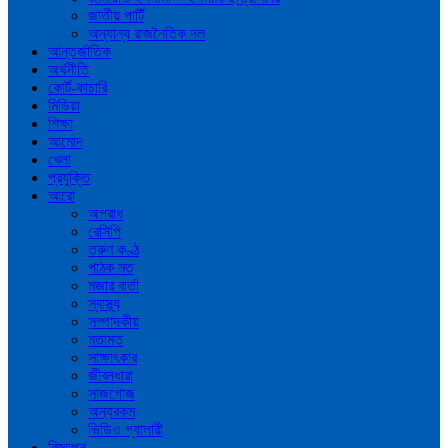
জাতীয় পার্টি
অন্যান্য রাজনৈতিক দল
আন্তর্জাতিক
অর্থনীতি
কোর্ট-কাচারি
মিডিয়া
শিক্ষা
আমোদ
খেলা
প্রযুক্তি
আরো
অপরাধ
রেসিপি
তরুণ কণ্ঠ
পাঠক মত
মজার বার্তা
স্বাস্থ্য
সম্পাদকীয়
মতামত
সাক্ষাৎকার
জীবনধারা
সাজগোজ
অন্যরকম
ভিডিও গ্যালারী
বিজ্ঞাপন