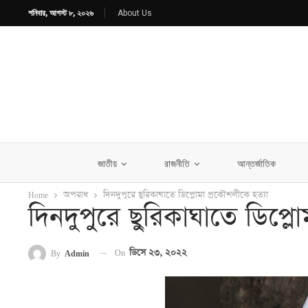
শনিবার, আগস্ট ৮, ২০২৬
About Us
জাতীয়
রাজনীতি
আন্তর্জাতিক
Home
অপরাধ
দিনদুপুরে ছুরিকাঘাতে ডিপ্লোমা প্রকৌশলীকে হত্যা
দিনদুপুরে ছুরিকাঘাতে ডিপ্ল
On
ডিসে ২৩, ২০২২
By
Admin