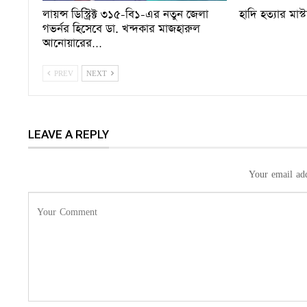
লায়ন্স ডিস্ট্রিক্ট ৩১৫-বি১-এর নতুন জেলা
হাদি হত্যার মাস্
গভর্নর হিসেবে ডা. খন্দকার মাজহারুল
আনোয়ারের…
PREV
NEXT
LEAVE A REPLY
Your email add