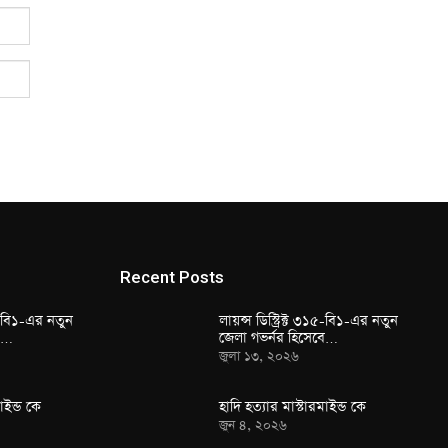
Recent Posts
১৫-বি১-এর নতুন
লায়ন্স ডিস্ট্রিক্ট ৩১৫-বি১-এর নতুন
বে…
জেলা গভর্নর হিসেবে…
জুলা ১৩, ২০২৬
াইন্ড কে
হাদি হত্যার মাস্টারমাইন্ড কে
জুন ৪, ২০২৬