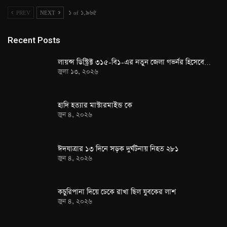
PREV
NEXT
১ of ১,৯৬৫
Recent Posts
লায়ন্স ডিস্ট্রিক্ট ৩১৫-বি১-এর নতুন জেলা গভর্নর হিসেবে…
জুলা ১৩, ২০২৬
হাদি হত্যার মাস্টারমাইন্ড কে
জুন ৪, ২০২৬
ঈদযাত্রার ১৩ দিনে সড়ক দুর্ঘটনায় নিহত ২৮১
জুন ৪, ২০২৬
কচুরিপানা দিয়ে ঢেকে রাখা ছিল যুবকের লাশ
জুন ৪, ২০২৬