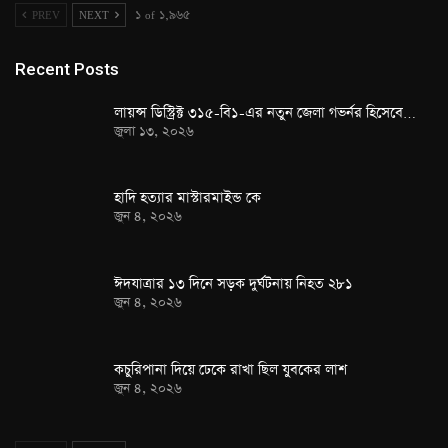
PREV
NEXT
১ of ১,৯৬৫
Recent Posts
লায়ন্স ডিস্ট্রিক্ট ৩১৫-বি১-এর নতুন জেলা গভর্নর হিসেবে…
জুলা ১৩, ২০২৬
হাদি হত্যার মাস্টারমাইন্ড কে
জুন ৪, ২০২৬
ঈদযাত্রার ১৩ দিনে সড়ক দুর্ঘটনায় নিহত ২৮১
জুন ৪, ২০২৬
কচুরিপানা দিয়ে ঢেকে রাখা ছিল যুবকের লাশ
জুন ৪, ২০২৬