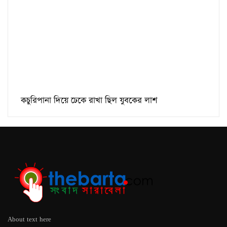
কচুরিপানা দিয়ে ঢেকে রাখা ছিল যুবকের লাশ
About text here