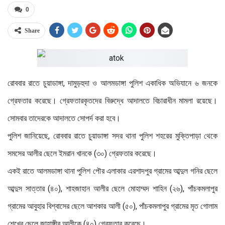
0
Share
রোববার রাতে চুয়াডাঙ্গা, দামুড়হুদা ও আলমডাঙ্গা পুলিশ একাধিক অভিযানে ৬ জনকে
গ্রেফতার করেছে। গ্রেফতারকৃতদের বিরুদ্ধে আদালতে বিচারাধীন মামলা রয়েছে।
সোমবার তাদেরকে আদালতে সোপর্দ করা হবে।
পুলিশ জানিয়েছে, রোববার রাতে চুয়াডাঙ্গা সদর থানা পুলিশ শহরের মুক্তিপাড়া থেকে
সমসের আলীর ছেলে ইমরান খানকে (৩০) গ্রেফতার করেছে।
একই রাতে আলমডাঙ্গা থানা পুলিশ পৌর এলাকার এরশাদপুর গ্রামের আব্দুল গনির ছেলে
আব্দুস সাত্তার (৪০), শাহজাহান আলীর ছেলে মোহাম্মদ শাহিন (২৬), পাঁচকমলাপুর
গ্রামের আবুহার বিশ্বাসের ছেলে আশকার আলী (৫০), পাঁচকমলাপুর গ্রামের মৃত গোলাম
শেখের ছেলে জাহাঙ্গীর আলীকে (৪০) গ্রেফতার করেছে।