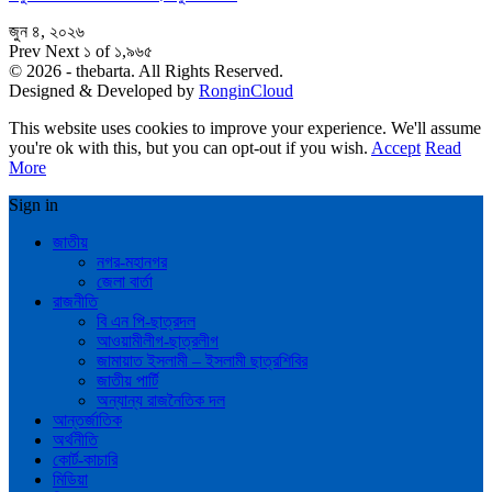
জুন ৪, ২০২৬
Prev
Next
১ of ১,৯৬৫
© 2026 - thebarta. All Rights Reserved.
Designed & Developed by
RonginCloud
This website uses cookies to improve your experience. We'll assume
you're ok with this, but you can opt-out if you wish.
Accept
Read
More
Sign in
জাতীয়
নগর-মহানগর
জেলা বার্তা
রাজনীতি
বি এন পি-ছাত্রদল
আওয়ামীলীগ-ছাত্রলীগ
জামায়াত ইসলামী – ইসলামী ছাত্রশিবির
জাতীয় পার্টি
অন্যান্য রাজনৈতিক দল
আন্তর্জাতিক
অর্থনীতি
কোর্ট-কাচারি
মিডিয়া