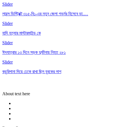
Slider
লায়ন্স ডিস্ট্রিক্ট ৩১৫-বি১-এর নতুন জেলা গভর্নর হিসেবে ডা.…
Slider
হাদি হত্যার মাস্টারমাইন্ড কে
Slider
ঈদযাত্রার ১৩ দিনে সড়ক দুর্ঘটনায় নিহত ২৮১
Slider
কচুরিপানা দিয়ে ঢেকে রাখা ছিল যুবকের লাশ
About text here