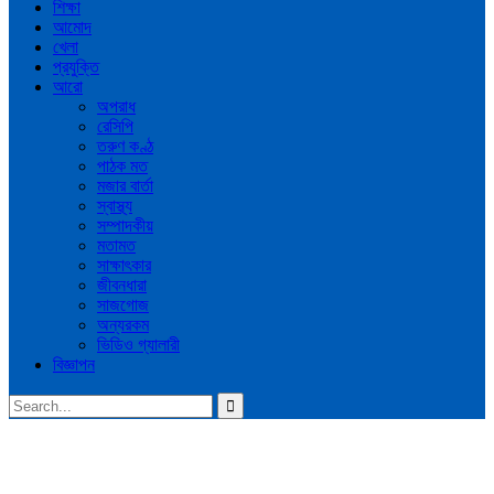
শিক্ষা
আমোদ
খেলা
প্রযুক্তি
আরো
অপরাধ
রেসিপি
তরুণ কণ্ঠ
পাঠক মত
মজার বার্তা
স্বাস্থ্য
সম্পাদকীয়
মতামত
সাক্ষাৎকার
জীবনধারা
সাজগোজ
অন্যরকম
ভিডিও গ্যালারী
বিজ্ঞাপন