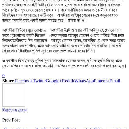
পথিমধ্যে একদল সন্ত্রাসী আইয়ুব হোসেনকে হামলা করে ধারালো অস্ত্র দিয়ে মারাত্বক
ভাবে কুপিয়ে মৃত ভেবে ফেলে রেখে যায়। পরে স্থানীয় লোকজন তাকে উদ্ধার করে
ঝিনাইদহ সদর হাসপাতালে ভর্তি করে। এ ঘটনায় আইয়ুব হোসেন ৮মে শুক্রবার সাত
জনকে আসামী করে একটি মামলা দায়ের করে। মামলা নং-৭।
আসামীরা নির্বিঘ্নে ঘুরে বেড়াচ্ছে। আসামীরা উল্টো মামলার বাদী আইয়ুব হোসেনকে নানা
ভাবে প্রাণনাশের হুমকি দিচ্ছেন। এমতাবস্থায় আইয়ুব হোসেন ও তার পরিবার নিয়ে চরম
নিরাপত্তাহীনতায় দিন কাটাচ্ছেন। আইয়ুব হোসেন বলেন, আসামীরা যে কোন সময় আমার
উপর হামলা করতে পারে, এমন আশংকায় আমি ও আমার পরিবার দিন কাটাচ্ছি। আসামী
গ্রেফতারে ঝিনাইদহ পুলিশ সুপারের হস্তক্ষেপ কামনা করেন তিনি।
এ ব্যাপারে ঝিনাইদহের পুলিশ সুপার আলতাফ হোসেন বলেন, বাদীকে হুমকি দিচ্ছে এমন
কোন অভিযোগ আমার কাছে আসেনি। অভিযোগ পেলে পরবর্তী ব্যবস্থা গ্রহণ করা হবে।
0
Share
Facebook
Twitter
Google+
ReddIt
WhatsApp
Pinterest
Email
দিবার্তা.কম ডেস্ক
Prev Post