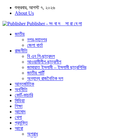
শুক্রবার, আগস্ট ৭, ২০২৬
About Us
Publisher - সং বা দ সা রা বে লা
জাতীয়
নগর-মহানগর
জেলা বার্তা
রাজনীতি
বি এন পি-ছাত্রদল
আওয়ামীলীগ-ছাত্রলীগ
জামায়াত ইসলামী – ইসলামী ছাত্রশিবির
জাতীয় পার্টি
অন্যান্য রাজনৈতিক দল
আন্তর্জাতিক
অর্থনীতি
কোর্ট-কাচারি
মিডিয়া
শিক্ষা
আমোদ
খেলা
প্রযুক্তি
আরো
অপরাধ