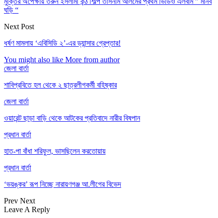
মুক্তির অপেক্ষায় তরুন ইসলামী কন্ঠ শিল্পি তাসনীম আলমের প্রথম ভিডিও এলবাম ” মানব
ঘড়ি “
Next Post
ধর্ষণ মামলায় ‘এবিসিডি ২’-এর ড্যান্সার গ্রেপ্তার!
You might also like
More from author
জেলা বার্তা
শাবিপ্রবিতে হল থেকে ২ ছাত্রলীগকর্মী বহিষ্কার
জেলা বার্তা
ওয়ারেন্ট ছাড়া বাড়ি থেকে আটকের প্রতিবাদে নারীর বিষপান
প্রধান বার্তা
হাত-পা বাঁধা শরিফুল, ভাসছিলেন করতোয়ায়
প্রধান বার্তা
‘ভয়ঙ্কর’ রূপ নিচ্ছে নারায়ণগঞ্জ আ.লীগের বিভেদ
Prev
Next
Leave A Reply