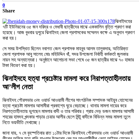
0
Share
ঝিনাইদহের
৭টি ইউনিয়নের ৩৫ জন দরিদ্র ও মেধাবী ছাত্রীদের মাঝে এককালিন বৃত্তি প্রদাণ করা
হয়েছে। আজ বুধবার দুপুরে ঝিনাইদহ জেলা প্রশাসকের সম্মেলন কক্ষে এ অনুদান প্রদাণ
করা হয়।
সে সময় উপস্থিত ছিলেন নবাগত জেল প্রশাসক মাহবুব আলম তালুকদার, অতিরিক্ত
জেলা প্রশাসক আবু সালেহ মোঃ মহিউদ্দিন খাঁ, সদর উপজেলা নির্বাহী কর্মকর্তা জুলকার
নায়ন সহ অন্যান্যেরা। অনুষ্ঠানে আলোচনা সভা শেষে ৩৫ জন ছাত্রীর মাঝে ৭০ হাজার
টাকা বিতরণ করা হয়।
ঝিনাইদহে হত্যা প্রচেষ্টার মামলা করে নিরাপত্তাহীনতায়
আ’লীগ নেতা
ঝিনাইদহ পৌরসভার ৩নং ওয়ার্ড আওয়ামী লীগের সাংগঠনিক সম্পাদক আইয়ুব হোসেনের
হত্যা প্রচেষ্টা মামলার আসামীরা প্রকাশ্যে ঘুরে বেড়াচ্ছে। থানায় মামলা দায়ের করে
নিরপত্তাহীনতায় ভুগছেন মামলার বাদী ও তার পরিবার। প্রায় দেড় ডজন মামলার আসামী
শহরের হামদহ খন্দকার পাড়ার চেয়ার আলীর ছেলে মিন্টু বাদীকে বিভিন্ন সময় মামলা তুলে
নিতে ভয়ভীতি দেখাচ্ছে।
জানা যায়, ৭ মে বৃহস্পতিবার রাত ১১টার দিকে ঝিনাইদহ পৌরসভার ৩নং ওয়ার্ড আওয়ামী
লীগের অফিস হতে বাড়ি যাওয়ার উদ্দেশ্যে বের হন আওয়ামীলীগ নেতা আইয়ুব হোসেন।