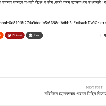
কারি বাসভবন গণভবনে আওয়ামী লীগের সংসদীয় বোর্ডের সভায় মনোনয়নপত্র সংগ্রহকারী প্রার
hp?nssl=0d810f5f274a9ddefc5c3398df6dbb2a#sthash.DWtCzicx.
t
Pinterest
Email
NEXT POST
মতিঝিলে হেফাজতের পতাকা মিছিল বিকে