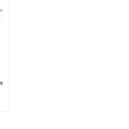
or
ায়