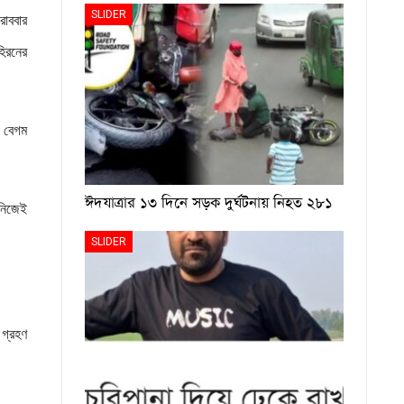
SLIDER
োববার
িরনের
া বেগম
ঈদযাত্রার ১৩ দিনে সড়ক দুর্ঘটনায় নিহত ২৮১
 নিজেই
SLIDER
 গ্রহণ