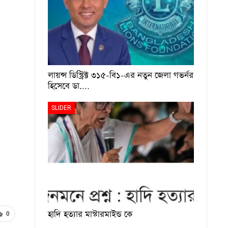
লায়ন্স ডিস্ট্রিক্ট ৩১৫-বি১-এর নতুন জেলা গভর্নর
হিসেবে ডা.…
SLIDER
হাদি হত্যার মাস্টারমাইন্ড কে
0