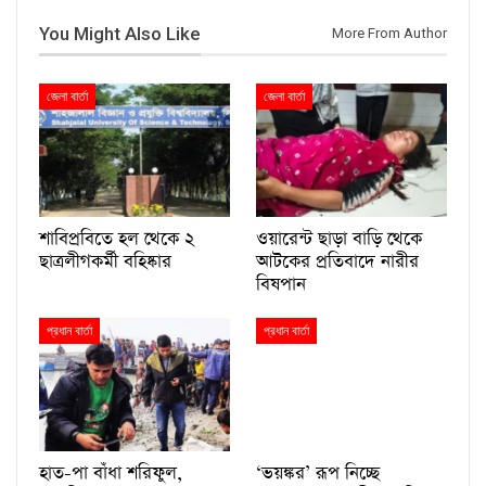
You Might Also Like
More From Author
জেলা বার্তা
জেলা বার্তা
শাবিপ্রবিতে হল থেকে ২
ওয়ারেন্ট ছাড়া বাড়ি থেকে
ছাত্রলীগকর্মী বহিষ্কার
আটকের প্রতিবাদে নারীর
বিষপান
প্রধান বার্তা
প্রধান বার্তা
হাত-পা বাঁধা শরিফুল,
‘ভয়ঙ্কর’ রূপ নিচ্ছে