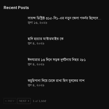
Recent Posts
লায়ন্স ডিস্ট্রিক্ট ৩১৫-বি১-এর নতুন জেলা গভর্নর হিসেবে…
জুলা ১৩, ২০২৬
হাদি হত্যার মাস্টারমাইন্ড কে
জুন ৪, ২০২৬
ঈদযাত্রার ১৩ দিনে সড়ক দুর্ঘটনায় নিহত ২৮১
জুন ৪, ২০২৬
কচুরিপানা দিয়ে ঢেকে রাখা ছিল যুবকের লাশ
জুন ৪, ২০২৬
PREV
NEXT
১ of ১,৯৬৫