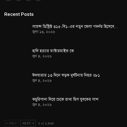
Recent Posts
লায়ন্স ডিস্ট্রিক্ট ৩১৫-বি১-এর নতুন জেলা গভর্নর হিসেবে…
জুলা ১৩, ২০২৬
হাদি হত্যার মাস্টারমাইন্ড কে
জুন ৪, ২০২৬
ঈদযাত্রার ১৩ দিনে সড়ক দুর্ঘটনায় নিহত ২৮১
জুন ৪, ২০২৬
কচুরিপানা দিয়ে ঢেকে রাখা ছিল যুবকের লাশ
জুন ৪, ২০২৬
PREV
NEXT
১ of ১,৯৬৫