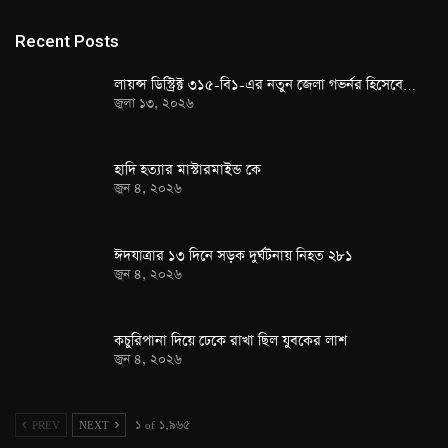
Recent Posts
লায়ন্স ডিস্ট্রিক্ট ৩১৫-বি১-এর নতুন জেলা গভর্নর হিসেবে…
জুলা ১৩, ২০২৬
হাদি হত্যার মাস্টারমাইন্ড কে
জুন ৪, ২০২৬
ঈদযাত্রার ১৩ দিনে সড়ক দুর্ঘটনায় নিহত ২৮১
জুন ৪, ২০২৬
কচুরিপানা দিয়ে ঢেকে রাখা ছিল যুবকের লাশ
জুন ৪, ২০২৬
PREV
NEXT
১ of ১,৯৬৫