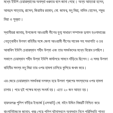
মধ্যে ইউপি চেয়ারম্যানের অবস্থা গুরুতর বলে জানা গেছে। অন্য আহতরা হলেন,
আবদুস সাত্তার, রাসেল, জিয়াউর রহমান, মো. জাফর, মনু মিয়া, নাদিম হোসেন, শকুর
মিয়া ও সুব্রত।
স্থানীয়রা জানায়, উপজেলা আওয়ামী লীগের যুগ্ম সাধারণ সম্পাদক দুলাল হওলাদারের
নেতৃত্বাধীন উলফা বাহিনীর সঙ্গে জেলা আওয়ামী লীগের সাবেক সহ সভাপতি ও চর
আবাবিল ইউপি চেয়ারম্যান শহীদ উল্যা এবং তার সমর্থকদের মধ্যে বিরোধ চলছিল।
সকালে চেয়াম্যান শহীদ উল্যা ইউপি কার্যালয়ে সামনে দাঁড়িয়ে ছিলেন। এ সময় উলফা
বাহিনীর সদস্য মনু মিয়া তার ওপর হামলা চালিয়ে কুপিয়ে জখম করে।
এর জেরে চেয়ারম্যান সমর্থকরা দলবদ্ধ হয়ে উলফা গ্রুপের সদস্যদের ওপর হামলা
চালায়। পরে দুই পক্ষের মধ্যে সংঘর্ষ হয়। এতে ২০ জন আহত হয়।
হায়দরগঞ্জ পুলিশ ফাঁড়ির ইনচার্জ (এসআই) মো. মইন উদ্দিন বিষয়টি নিশ্চিত করে
বাংলানিউজকে জানান, খবর পেয়ে পুলিশ ঘটনাস্থলে অবস্থান নিলে পরিস্থিতি শান্ত