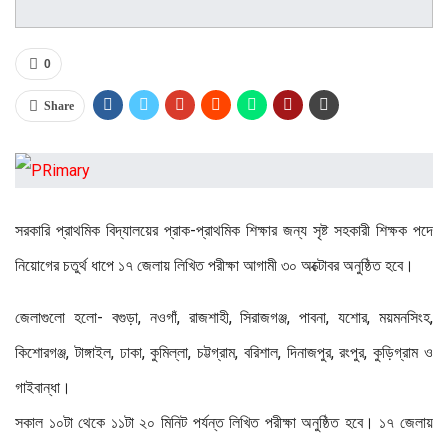
0
Share
সরকারি প্রাথমিক বিদ্যালয়ের প্রাক-প্রাথমিক শিক্ষার জন্য সৃষ্ট সহকারী শিক্ষক পদে
নিয়োগের চতুর্থ ধাপে ১৭ জেলায় লিখিত পরীক্ষা আগামী ৩০ অক্টোবর অনুষ্ঠিত হবে।
জেলাগুলো হলো- বগুড়া, নওগাঁ, রাজশাহী, সিরাজগঞ্জ, পাবনা, যশোর, ময়মনসিংহ,
কিশোরগঞ্জ, টাঙ্গাইল, ঢাকা, কুমিল্লা, চট্টগ্রাম, বরিশাল, দিনাজপুর, রংপুর, কুড়িগ্রাম ও
গাইবান্ধা।
সকাল ১০টা থেকে ১১টা ২০ মিনিট পর্যন্ত লিখিত পরীক্ষা অনুষ্ঠিত হবে। ১৭ জেলায়