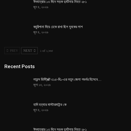
ঈদযাত্রার ১৩ দিনে সড়ক দুর্ঘটনায় নিহত ২৮১
জুন ৪, ২০২৬
কচুরিপানা দিয়ে ঢেকে রাখা ছিল যুবকের লাশ
জুন ৪, ২০২৬
PREV
NEXT
১ of ১,৯৬৫
Recent Posts
লায়ন্স ডিস্ট্রিক্ট ৩১৫-বি১-এর নতুন জেলা গভর্নর হিসেবে…
জুলা ১৩, ২০২৬
হাদি হত্যার মাস্টারমাইন্ড কে
জুন ৪, ২০২৬
ঈদযাত্রার ১৩ দিনে সড়ক দুর্ঘটনায় নিহত ২৮১