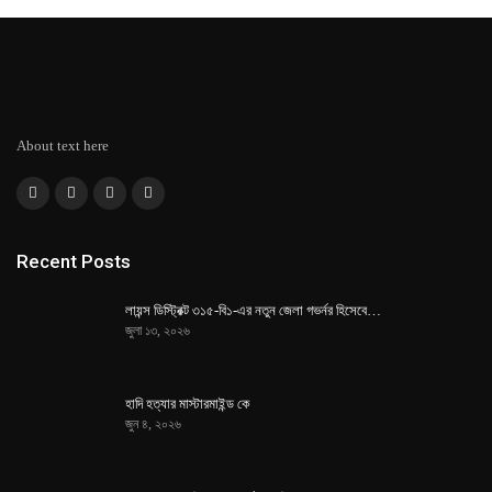
About text here
Recent Posts
লায়ন্স ডিস্ট্রিক্ট ৩১৫-বি১-এর নতুন জেলা গভর্নর হিসেবে…
জুলা ১৩, ২০২৬
হাদি হত্যার মাস্টারমাইন্ড কে
জুন ৪, ২০২৬