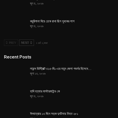
জুন ৪, ২০২৬
কচুরিপানা দিয়ে ঢেকে রাখা ছিল যুবকের লাশ
জুন ৪, ২০২৬
PREV
NEXT
১ of ১,৯৬৫
Recent Posts
লায়ন্স ডিস্ট্রিক্ট ৩১৫-বি১-এর নতুন জেলা গভর্নর হিসেবে…
জুলা ১৩, ২০২৬
হাদি হত্যার মাস্টারমাইন্ড কে
জুন ৪, ২০২৬
ঈদযাত্রার ১৩ দিনে সড়ক দুর্ঘটনায় নিহত ২৮১