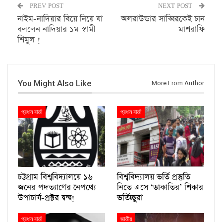
PREV POST
NEXT POST
নাইম-নাদিয়ার বিয়ে নিয়ে যা
অলরাউন্ডার সাব্বিরকেই চান
বললেন নাদিয়ার ১ম স্বামী
মাশরাফি
শিমুল !
You Might Also Like
More From Author
প্রধান বার্তা
প্রধান বার্তা
চট্টগ্রাম বিশ্ববিদ্যালয়ে ১৬
বিশ্ববিদ্যালয় ভর্তি প্রস্তুতি
জনের পদত্যাগের নেপথ্যে
নিতে এসে ‘ডাকাতির’ শিকার
উপাচার্য-প্রক্টর দ্বন্দ্ব!
ভর্তিচ্ছুরা
প্রধান বার্তা
জাতীয়