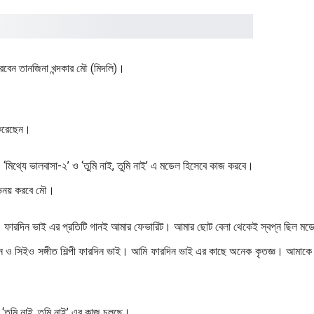
বেন তানজিনা খন্দকার মৌ (মিদলি)।
 করেছেন।
মিথ্যে ভালবাসা-২’ ও ‘তুমি নাই, তুমি নাই’ এ মডেল হিসেবে কাজ করবে।
ভিনয় করবে মৌ।
পী। ফারদিন ভাই এর প্রতিটি গানই আমার ফেভারিট। আমার ছোট বেলা থেকেই স্বপ্ন ছিল মড
ন ও সিইও সঙ্গীত শিল্পী ফারদিন ভাই। আমি ফারদিন ভাই এর কাছে অনেক কৃতজ্ঞ। আমাক
‘তুমি নাই, তুমি নাই’ এর কাজ চলছে।