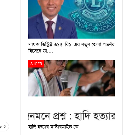
লায়ন্স ডিস্ট্রিক্ট ৩১৫-বি১-এর নতুন জেলা গভর্নর
হিসেবে ডা.…
SLIDER
হাদি হত্যার মাস্টারমাইন্ড কে
0