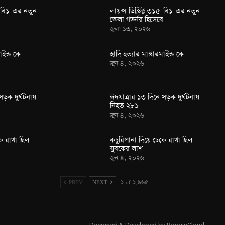
১৫-বি১-এর নতুন
লায়ন্স ডিস্ট্রিক্ট ৩১৫-বি১-এর নতুন
বে…
জেলা গভর্নর হিসেবে…
জুলা ১৩, ২০২৬
াইন্ড কে
হাদি হত্যার মাস্টারমাইন্ড কে
জুন ৪, ২০২৬
সড়ক দুর্ঘটনায়
ঈদযাত্রার ১৩ দিনে সড়ক দুর্ঘটনায়
নিহত ২৮১
জুন ৪, ২০২৬
ে রাখা ছিল
কচুরিপানা দিয়ে ঢেকে রাখা ছিল
যুবকের লাশ
জুন ৪, ২০২৬
PREV
NEXT
১ of ১,৯৬৫