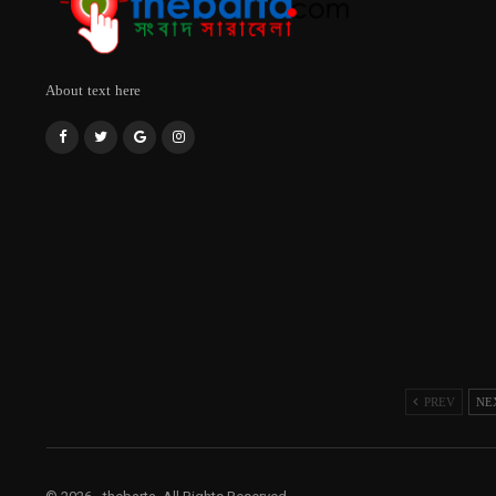
About text here
PREV
NE