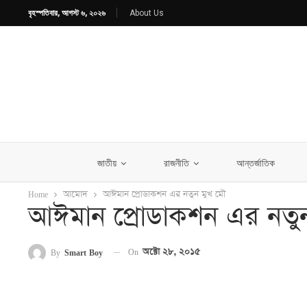
বৃহস্পতিবার, আগস্ট ৬, ২০২৬
About Us
জাতীয়
রাজনীতি
আন্তর্জাতিক
Home
আমোদ
আঈমান প্রোডাকশন এর নতুন মুখ মৌ
আঈমান প্রোডাকশন এর নতু
On
অক্টো ২৮, ২০১৫
By
Smart Boy