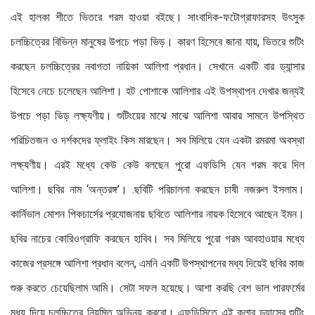
এই হালকা শীতে ভিতরে গরম হাওয়া বইছে। সাংবাদিক-ফটোগ্রাফারসহ উৎসুক
চলচ্চিত্রের বিভিন্ন মানুষের উপচে পড়া ভিড়। কারণ হিসেবে জানা যায়, ভিতরে শুটিং
করছেন চলচ্চিত্রের নবাগতা নায়িকা আলিশা প্রধান। সেখানে একটি বার ড্যান্সার
হিসেবে নেচে চলেছেন আলিশা। হট পোশাকে আলিশার এই উপস্থাপন দেখার জন্যই
উপচে পড়া ভিড় লক্ষ্যণীয়। শুটিংয়ের মাঝে মাঝে আলিশা আবার সামনে উপস্থিত
পরিচিতজন ও দর্শকদের ফ্লাইং কিস মারছেন। সব মিলিয়ে যেন একটা রমরমা অবস্থা
লক্ষ্যণীয়। এরই মধ্যে কেউ কেউ বলছেন পুরো এফডিসি যেন গরম করে দিল
আলিশা। ছবির নাম ‘অন্তরঙ্গ’। .ছবিটি পরিচালনা করছেন চাষী নজরুল ইসলাম।
কার্নিভাল মোশন পিকচার্সের প্রযোজনায় ছবিতে আলিশার নায়ক হিসেবে আছেন ইমন।
ছবির নাচের কোরিওগ্রাফি করছেন হাবিব। সব মিলিয়ে পুরো গরম আবহাওয়ার মধ্যে
কাজের প্রসঙ্গে আলিশা প্রধান বলেন, এমনি একটি উপস্থাপনের মধ্য দিয়েই ছবির কাজ
শুরু করতে চেয়েছিলাম আমি। সেটা সফল হয়েছে। আশা করছি বেশ ভাল পারফর্মের
মধ্য দিয়ে চলচ্চিত্রে নিয়মিত অভিনয় করবো। এফডিসিতে এই ক্লাব ড্যান্সের শুটিং