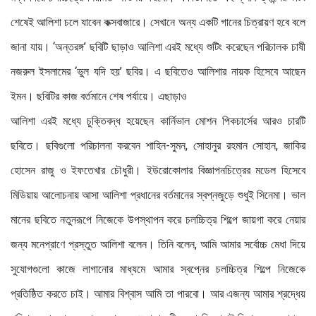
শেষেই আলিশা চলে যাবেন কক্সবাজারে। সেখানে অন্য একটি গানের চিত্রায়ণ হবে বলে
জানা যায়। ‘অন্তরঙ্গ’ ছবিটি ছাড়াও আলিশা এরই মধ্যে শুটিং করেছেন পরিচালক চাষী
নজরুল ইসলামের ‘ভুল যদি হয়’ ছবির। এ ছবিতেও আলিশার নায়ক হিসেবে আছেন
ইমন। ছবিটির কাজ বর্তমানে শেষ পর্যায়ে। এছাড়াও
আলিশা এরই মধ্যে চুক্তিবদ্ধ হয়েছেন কার্নিভাল মোশন পিকচার্সের আরও চারটি
ছবিতে। ছবিগুলো পরিচালনা করবেন শাহিন-সুমন, সোহানুর রহমান সোহান, জাকির
হোসেন রাজু ও ইফতেখার চৌধুরী। ইউরোকোলার বিজ্ঞাপনচিত্রের মডেল হিসেবে
মিডিয়ায় আলোচনায় আসা আলিশা প্রধানের বর্তমানের স্বপ্নজুড়ে শুধুই সিনেমা। ভাল
মানের ছবিতে নতুনরূপে নিজেকে উপস্থাপন করে চলচ্চিত্র শিল্পে জায়গা করে নেয়ার
জন্য মনেপ্রাণে প্রস্তুত আলিশা বলেন। তিনি বলেন, আমি আমার সর্বোচ্চ মেধা দিয়ে
সুযোগগুলো কাজে লাগানোর মাধ্যমে আমার স্বপ্নের চলচ্চিত্র শিল্পে নিজেকে
প্রতিষ্ঠিত করতে চাই। আমার বিশ্বাস আমি তা পারবো। আর এজন্য আমার শ্রদ্ধেয়