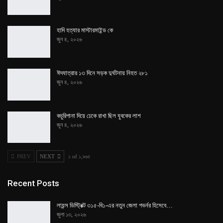
হাদি হত্যার মাস্টারমাইন্ড কে
জুন ৪, ২০২৬
ঈদযাত্রার ১৩ দিনে সড়ক দুর্ঘটনায় নিহত ২৮১
জুন ৪, ২০২৬
কচুরিপানা দিয়ে ঢেকে রাখা ছিল যুবকের লাশ
জুন ৪, ২০২৬
PREV
NEXT
১ of ১,৯৬৫
Recent Posts
লায়ন্স ডিস্ট্রিক্ট ৩১৫-বি১-এর নতুন জেলা গভর্নর হিসেবে…
জুলা ১৩, ২০২৬