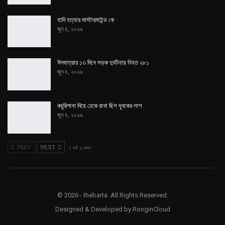
হাদি হত্যার মাস্টারমাইন্ড কে
জুন ৪, ২০২৬
ঈদযাত্রার ১৩ দিনে সড়ক দুর্ঘটনায় নিহত ২৮১
জুন ৪, ২০২৬
কচুরিপানা দিয়ে ঢেকে রাখা ছিল যুবকের লাশ
জুন ৪, ২০২৬
PREV
NEXT
১ of ১,৯৬৫
© 2026 - thebarta. All Rights Reserved.
Designed & Developed by
RonginCloud