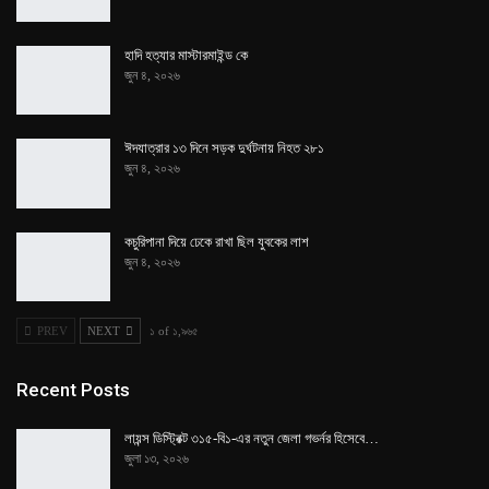
হাদি হত্যার মাস্টারমাইন্ড কে
জুন ৪, ২০২৬
ঈদযাত্রার ১৩ দিনে সড়ক দুর্ঘটনায় নিহত ২৮১
জুন ৪, ২০২৬
কচুরিপানা দিয়ে ঢেকে রাখা ছিল যুবকের লাশ
জুন ৪, ২০২৬
PREV
NEXT
১ of ১,৯৬৫
Recent Posts
লায়ন্স ডিস্ট্রিক্ট ৩১৫-বি১-এর নতুন জেলা গভর্নর হিসেবে…
জুলা ১৩, ২০২৬