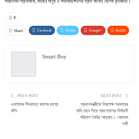
পরিচালক-প্রযোজক, কাছের মানুষ ও শুভাকাঙক্ষীদের প্রতি জানাই বিশেষ কৃতজ্ঞতা।
0
Facebook
Twitter
Google+
ReddIt
Share
WhatsApp
Pinterest
Email
Smart Boy
PREV POST
NEXT POST
এরশাদের সিদ্ধান্ত বদলের রহস্য
প্রধানমন্ত্রীকে নিরপেক্ষ সরকারের
ফাঁস
দাবি মেনে নিয়ে গ্রহণযোগ্য নির্বাচনী
পরিবেশ তৈরির আহ্বান। -আহমদ
শফী