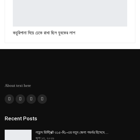
কচুরিপানা দিয়ে ঢেকে রাখা ছিল যুবকের লাশ
About text here
Recent Posts
লায়ন্স ডিস্ট্রিক্ট ৩১৫-বি১-এর নতুন জেলা গভর্নর হিসেবে…
জুলা ১৩, ২০২৬