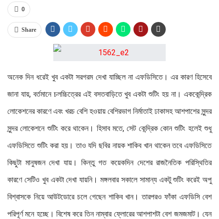
0
Share
অনেক দিন ধরেই খুব একটা সরগরম দেখা যাচ্ছিল না এফডিসিতে। এর কারণ হিসেবে
জানা যায়, বর্তমানে চলচ্চিত্রের এই বসতবাড়িতে খুব একটা শুটিং হয় না। এককেন্দ্রিক
লোকেশনের কারণে এবং খরচ বেশি হওয়ায় বেশিরভাগ নির্মাতাই ঢাকাসহ আশপাশের সুন্দর
সুন্দর লোকেশনে শুটিং করে থাকেন। হিসাব মতে, সেট কেন্দ্রিক কোন শুটিং হলেই শুধু
এফডিসিতে শুটিং করা হয়। তাও যদি ছবির নায়ক শাকিব খান থাকেন তবে এফডিসিতে
কিছুটা মানুষজন দেখা যায়। কিন্তু গত কয়েকদিন দেশের রাজনৈতিক পরিস্থিতির
কারণে সেটিও খুব একটা দেখা যায়নি। মঙ্গলবার সকালে সামান্য একটু শুটিং করেই অপু
বিশ্বাসকে নিয়ে আউটডোরে চলে গেছেন শাকিব খান। তারপরও ফাঁকা এফডিসি বেশ
পরিপূর্ণ মনে হচ্ছে। বিশেষ করে তিন নাম্বার ফ্লোরের আশপাশটা বেশ জমজমাট। যেন