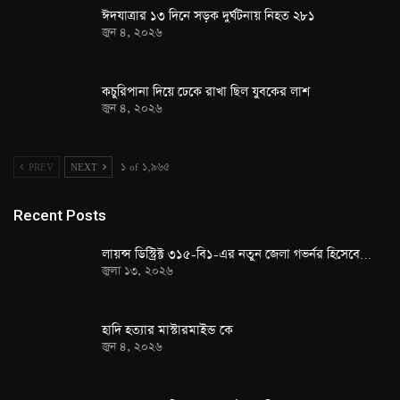
ঈদযাত্রার ১৩ দিনে সড়ক দুর্ঘটনায় নিহত ২৮১
জুন ৪, ২০২৬
কচুরিপানা দিয়ে ঢেকে রাখা ছিল যুবকের লাশ
জুন ৪, ২০২৬
PREV
NEXT
১ of ১,৯৬৫
Recent Posts
লায়ন্স ডিস্ট্রিক্ট ৩১৫-বি১-এর নতুন জেলা গভর্নর হিসেবে…
জুলা ১৩, ২০২৬
হাদি হত্যার মাস্টারমাইন্ড কে
জুন ৪, ২০২৬