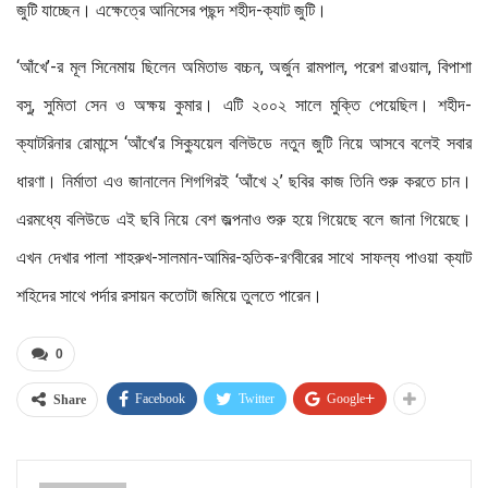
জুটি যাচ্ছেন। এক্ষেত্রে আনিসের পছন্দ শহীদ-ক্যাট জুটি।
‘আঁখে’-র মূল সিনেমায় ছিলেন অমিতাভ বচ্চন, অর্জুন রামপাল, পরেশ রাওয়াল, বিপাশা
বসু, সুমিতা সেন ও অক্ষয় কুমার। এটি ২০০২ সালে মুক্তি পেয়েছিল। শহীদ-
ক্যাটরিনার রোমান্সে ‘আঁখে’র সিক্যুয়েল বলিউডে নতুন জুটি নিয়ে আসবে বলেই সবার
ধারণা। নির্মাতা এও জানালেন শিগগিরই ‘আঁখে ২’ ছবির কাজ তিনি শুরু করতে চান।
এরমধ্যে বলিউডে এই ছবি নিয়ে বেশ জল্পনাও শুরু হয়ে গিয়েছে বলে জানা গিয়েছে।
এখন দেখার পালা শাহরুখ-সালমান-আমির-হৃতিক-রণবীরের সাথে সাফল্য পাওয়া ক্যাট
শহিদের সাথে পর্দার রসায়ন কতোটা জমিয়ে তুলতে পারেন।
0
Facebook
Twitter
Google+
Share