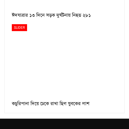
ঈদযাত্রার ১৩ দিনে সড়ক দুর্ঘটনায় নিহত ২৮১
SLIDER
কচুরিপানা দিয়ে ঢেকে রাখা ছিল যুবকের লাশ