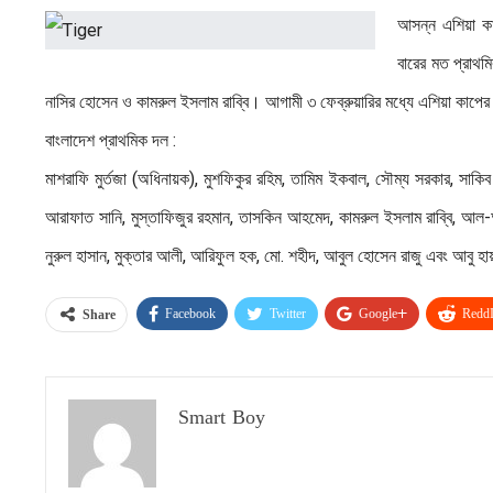
আসন্ন এশিয়া কা
বারের মত প্রাথ
নাসির হোসেন ও কামরুল ইসলাম রাব্বি। আগামী ৩ ফেব্রুয়ারির মধ্যে এশিয়া কাপে
বাংলাদেশ প্রাথমিক দল :
মাশরাফি মুর্তজা (অধিনায়ক), মুশফিকুর রহিম, তামিম ইকবাল, সৌম্য সরকার, সাকিব
আরাফাত সানি, মুস্তাফিজুর রহমান, তাসকিন আহমেদ, কামরুল ইসলাম রাব্বি, আল
নুরুল হাসান, মুক্তার আলী, আরিফুল হক, মো. শহীদ, আবুল হোসেন রাজু এবং আবু হা
Facebook
Twitter
Google+
ReddI
Share
Smart Boy