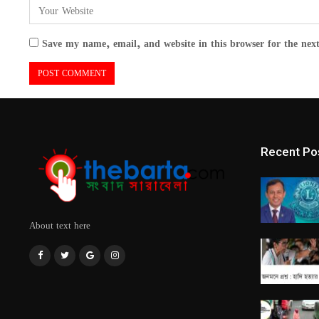
Save my name, email, and website in this browser for the nex
Recent Po
About text here