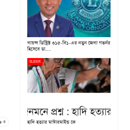
লায়ন্স ডিস্ট্রিক্ট ৩১৫-বি১-এর নতুন জেলা গভর্নর
হিসেবে ডা.…
SLIDER
হাদি হত্যার মাস্টারমাইন্ড কে
0