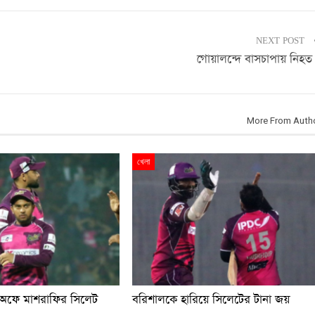
NEXT POST
গোয়ালন্দে বাসচাপায় নিহত
More From Auth
খেলা
-অফে মাশরাফির সিলেট
বরিশালকে হারিয়ে সিলেটের টানা জয়