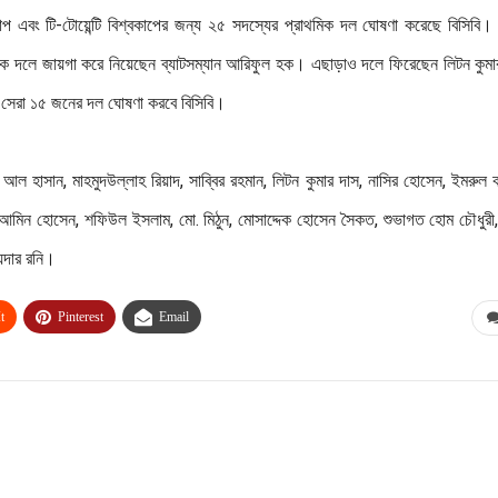
প এবং টি-টোয়েন্টি বিশ্বকাপের জন্য ২৫ সদস্যের প্রাথমিক দল ঘোষণা করেছে বিসিবি।
মিক দলে জায়গা করে নিয়েছেন ব্যাটসম্যান আরিফুল হক। এছাড়াও দলে ফিরেছেন লিটন কুমা
র সেরা ১৫ জনের দল ঘোষণা করবে বিসিবি।
 আল হাসান, মাহমুদউল্লাহ রিয়াদ, সাব্বির রহমান, লিটন কুমার দাস, নাসির হোসেন, ইমরুল 
-আমিন হোসেন, শফিউল ইসলাম, মো. মিঠুন, মোসাদ্দেক হোসেন সৈকত, শুভাগত হোম চৌধুরী
য়দার রনি।
t
Pinterest
Email