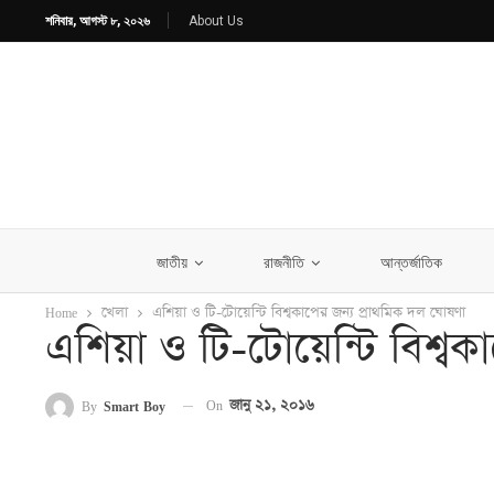
শনিবার, আগস্ট ৮, ২০২৬
About Us
জাতীয়
রাজনীতি
আন্তর্জাতিক
Home
খেলা
এশিয়া ও টি-টোয়েন্টি বিশ্বকাপের জন্য প্রাথমিক দল ঘোষণা
এশিয়া ও টি-টোয়েন্টি বিশ্বক
On
জানু ২১, ২০১৬
By
Smart Boy