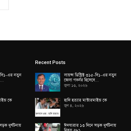
Recent Posts
১৫-বি১-এর নতুন
লায়ন্স ডিস্ট্রিক্ট ৩১৫-বি১-এর নতুন
বে…
জেলা গভর্নর হিসেবে…
জুলা ১৩, ২০২৬
াইন্ড কে
হাদি হত্যার মাস্টারমাইন্ড কে
জুন ৪, ২০২৬
সড়ক দুর্ঘটনায়
ঈদযাত্রার ১৩ দিনে সড়ক দুর্ঘটনায়
নিহত ২৮১