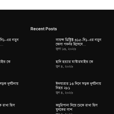
Recent Posts
১৫-বি১-এর নতুন
লায়ন্স ডিস্ট্রিক্ট ৩১৫-বি১-এর নতুন
বে…
জেলা গভর্নর হিসেবে…
জুলা ১৩, ২০২৬
াইন্ড কে
হাদি হত্যার মাস্টারমাইন্ড কে
জুন ৪, ২০২৬
সড়ক দুর্ঘটনায়
ঈদযাত্রার ১৩ দিনে সড়ক দুর্ঘটনায়
নিহত ২৮১
জুন ৪, ২০২৬
ে রাখা ছিল
কচুরিপানা দিয়ে ঢেকে রাখা ছিল
যুবকের লাশ