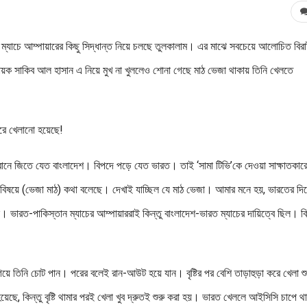
না। ম্যাচে আম্পায়ারের কিছু সিদ্ধান্ত নিয়ে চলছে তুলকালাম। এর মাঝে সবচেয়ে আলোচিত বিরা
ায়ক সাকিব আল হাসান এ নিয়ে মুখ না খুললেও শোনা গেছে মাঠ ভেজা থাকায় তিনি খেলতে
রে খেলানো হয়েছে!
 রানে জিতে যেত বাংলাদেশ। বিপদে পড়ে যেত ভারত। তাই ‘সামা টিভি’কে দেওয়া সাক্ষাতকার
 বিষয়ে (ভেজা মাঠ) কথা বলেছে। দেখাই যাচ্ছিল যে মাঠ ভেজা। আমার মনে হয়, ভারতের দি
ভারত-পাকিস্তান ম্যাচের আম্পায়াররাই কিন্তু বাংলাদেশ-ভারত ম্যাচের দায়িত্বে ছিল। ক
গিয়ে তিনি চোট পান। পরের বলেই রান-আউট হয়ে যান। বৃষ্টির পর বেশি তাড়াহুড়া করে খেলা শু
ছে, কিন্তু বৃষ্টি থামার পরই খেলা খুব দ্রুতই শুরু করা হয়। ভারত খেললে আইসিসি চাপে 