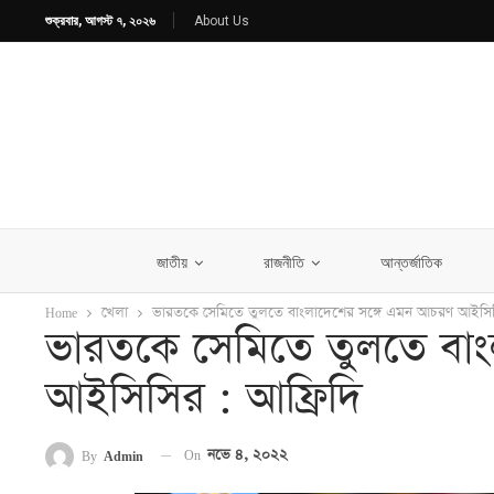
শুক্রবার, আগস্ট ৭, ২০২৬
About Us
জাতীয়
রাজনীতি
আন্তর্জাতিক
Home
খেলা
ভারতকে সেমিতে তুলতে বাংলাদেশের সঙ্গে এমন আচরণ আইসিসি
ভারতকে সেমিতে তুলতে বা
আইসিসির : আফ্রিদি
On
নভে ৪, ২০২২
By
Admin