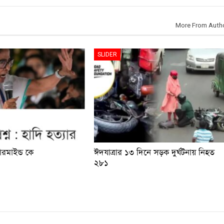
More From Auth
SLIDER
টারমাইন্ড কে
ঈদযাত্রার ১৩ দিনে সড়ক দুর্ঘটনায় নিহত
২৮১