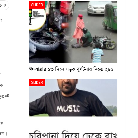
SLIDER
0
ট
ঈদযাত্রার ১৩ দিনে সড়ক দুর্ঘটনায় নিহত ২৮১
ে
SLIDER
কে
্রিকেট
রু
থাকে।