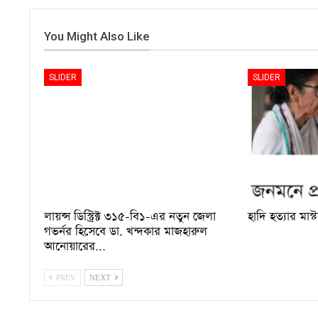
You Might Also Like
SLIDER
SLIDER
লায়ন্স ডিস্ট্রিক্ট ৩১৫-বি১-এর নতুন জেলা
হাদি হত্যার মাস্
গভর্নর হিসেবে ডা. খন্দকার মাজহারুল
আনোয়ারের…
PREV
NEXT