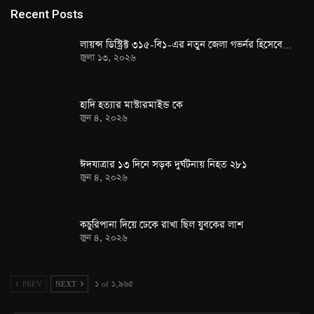
Recent Posts
লায়ন্স ডিস্ট্রিক্ট ৩১৫-বি১-এর নতুন জেলা গভর্নর হিসেবে…
জুলা ১৩, ২০২৬
হাদি হত্যার মাস্টারমাইন্ড কে
জুন ৪, ২০২৬
ঈদযাত্রার ১৩ দিনে সড়ক দুর্ঘটনায় নিহত ২৮১
জুন ৪, ২০২৬
কচুরিপানা দিয়ে ঢেকে রাখা ছিল যুবকের লাশ
জুন ৪, ২০২৬
PREV
NEXT
১ of ১,৯৬৫