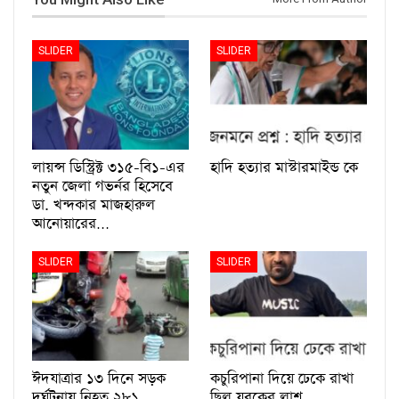
SLIDER
SLIDER
লায়ন্স ডিস্ট্রিক্ট ৩১৫-বি১-এর
হাদি হত্যার মাস্টারমাইন্ড কে
নতুন জেলা গভর্নর হিসেবে
ডা. খন্দকার মাজহারুল
আনোয়ারের…
SLIDER
SLIDER
ঈদযাত্রার ১৩ দিনে সড়ক
কচুরিপানা দিয়ে ঢেকে রাখা
দুর্ঘটনায় নিহত ২৮১
ছিল যুবকের লাশ