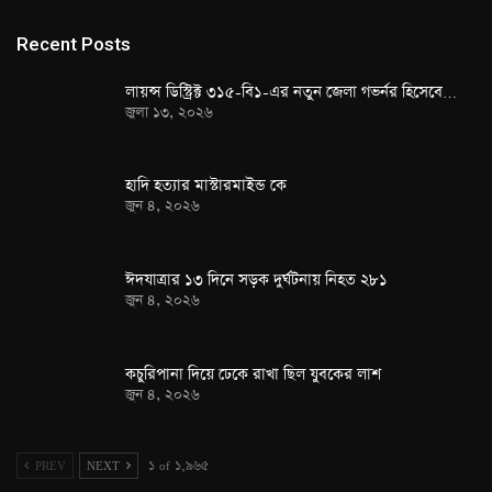
Recent Posts
লায়ন্স ডিস্ট্রিক্ট ৩১৫-বি১-এর নতুন জেলা গভর্নর হিসেবে…
জুলা ১৩, ২০২৬
হাদি হত্যার মাস্টারমাইন্ড কে
জুন ৪, ২০২৬
ঈদযাত্রার ১৩ দিনে সড়ক দুর্ঘটনায় নিহত ২৮১
জুন ৪, ২০২৬
কচুরিপানা দিয়ে ঢেকে রাখা ছিল যুবকের লাশ
জুন ৪, ২০২৬
PREV
NEXT
১ of ১,৯৬৫