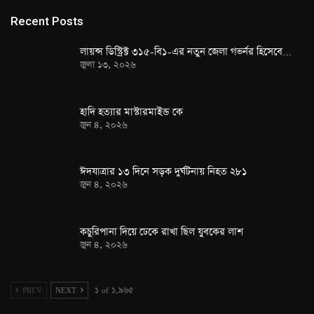
Recent Posts
লায়ন্স ডিস্ট্রিক্ট ৩১৫-বি১-এর নতুন জেলা গভর্নর হিসেবে…
জুলা ১৩, ২০২৬
হাদি হত্যার মাস্টারমাইন্ড কে
জুন ৪, ২০২৬
ঈদযাত্রার ১৩ দিনে সড়ক দুর্ঘটনায় নিহত ২৮১
জুন ৪, ২০২৬
কচুরিপানা দিয়ে ঢেকে রাখা ছিল যুবকের লাশ
জুন ৪, ২০২৬
PREV
NEXT
১ of ১,৯৬৫