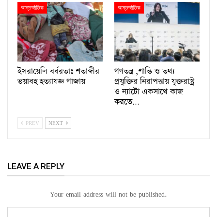
আন্তর্জাতিক
আন্তর্জাতিক
ইসরায়েলি বর্বরতাঃ শতাব্দীর
গণতন্ত্র ,শান্তি ও তথ্য
ভয়াবহ হত্যাযজ্ঞ গাজায়
প্রযুক্তির নিরাপত্তায় যুক্তরাষ্ট্র
ও ন্যাটো একসাথে কাজ
করতে…
PREV
NEXT
LEAVE A REPLY
Your email address will not be published.