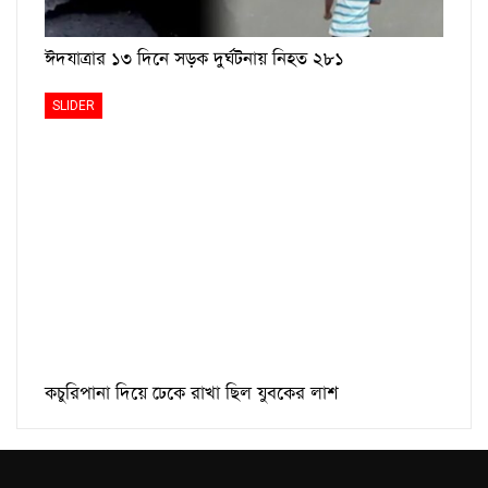
ঈদযাত্রার ১৩ দিনে সড়ক দুর্ঘটনায় নিহত ২৮১
SLIDER
কচুরিপানা দিয়ে ঢেকে রাখা ছিল যুবকের লাশ