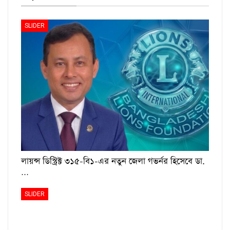
SLIDER
লায়ন্স ডিস্ট্রিক্ট ৩১৫-বি১-এর নতুন জেলা গভর্নর হিসেবে ডা.
…
SLIDER