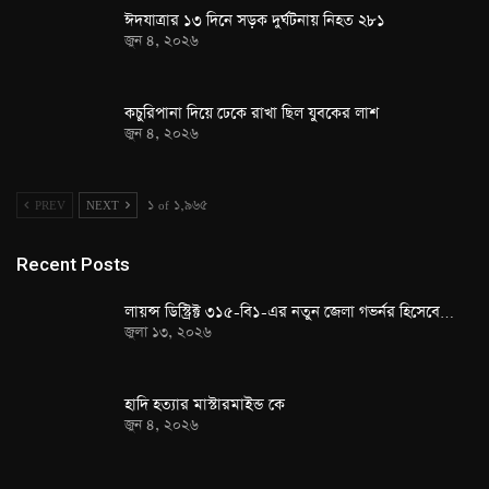
ঈদযাত্রার ১৩ দিনে সড়ক দুর্ঘটনায় নিহত ২৮১
জুন ৪, ২০২৬
কচুরিপানা দিয়ে ঢেকে রাখা ছিল যুবকের লাশ
জুন ৪, ২০২৬
PREV
NEXT
১ of ১,৯৬৫
Recent Posts
লায়ন্স ডিস্ট্রিক্ট ৩১৫-বি১-এর নতুন জেলা গভর্নর হিসেবে…
জুলা ১৩, ২০২৬
হাদি হত্যার মাস্টারমাইন্ড কে
জুন ৪, ২০২৬