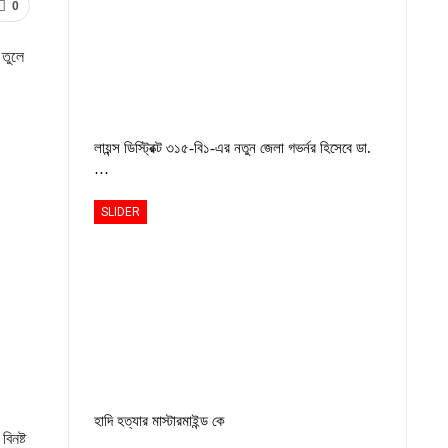
0
 তুলে
লায়ন্স ডিস্ট্রিক্ট ৩১৫-বি১-এর নতুন জেলা গভর্নর হিসেবে ডা.
…
SLIDER
হাদি হত্যার মাস্টারমাইন্ড কে
িনষ্ট