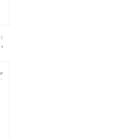
ত ২
or