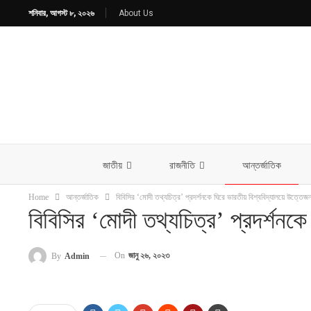
শনিবার, আগস্ট ৮, ২০২৬
About Us
জাতীয়
রাজনীতি
আন্তর্জাতিক
Home
আন্তর্জাতিক
বিবিসির ‘মোদী তথ্যচিত্র’ প্রদর্শনকে ঘিরে ভারতীয় বিশ্ববিদ্যালয়ে উত্তেজন
বিবিসির ‘মোদী তথ্যচিত্র’ প্রদর্শনক
On
জানু ২৬, ২০২৩
By
Admin