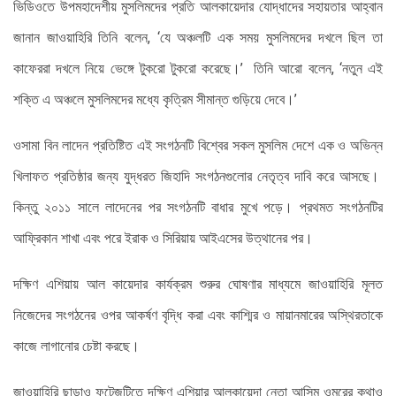
ভিডিওতে উপমহাদেশীয় মুসলিমদের প্রতি আলকায়েদার যোদ্ধাদের সহায়তার আহ্বান
জানান জাওয়াহিরি তিনি বলেন, ‘যে অঞ্চলটি এক সময় মুসলিমদের দখলে ছিল তা
কাফেররা দখলে নিয়ে ভেঙ্গে টুকরো টুকরো করেছে।’ তিনি আরো বলেন, ‘নতুন এই
শক্তি এ অঞ্চলে মুসলিমদের মধ্যে কৃত্রিম সীমান্ত গুড়িয়ে দেবে।’
ওসামা বিন লাদেন প্রতিষ্টিত এই সংগঠনটি বিশ্বের সকল মুসলিম দেশে এক ও অভিন্ন
খিলাফত প্রতিষ্ঠার জন্য যুদ্ধরত জিহাদি সংগঠনগুলোর নেতৃত্ব দাবি করে আসছে।
কিন্তু ২০১১ সালে লাদেনের পর সংগঠনটি বাধার মুখে পড়ে। প্রথমত সংগঠনটির
আফ্রিকান শাখা এবং পরে ইরাক ও সিরিয়ায় আইএসের উত্থানের পর।
দক্ষিণ এশিয়ায় আল কায়েদার কার্যক্রম শুরুর ঘোষণার মাধ্যমে জাওয়াহিরি মূলত
নিজেদের সংগঠনের ওপর আকর্ষণ বৃদ্ধি করা এবং কাশ্মির ও মায়ানমারের অস্থিরতাকে
কাজে লাগানোর চেষ্টা করছে।
জাওয়াহিরি ছাড়াও ফুটেজটিতে দক্ষিণ এশিয়ার আলকায়েদা নেতা আসিম ওমরের কথাও