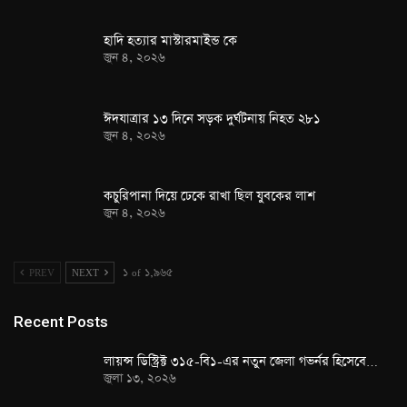
হাদি হত্যার মাস্টারমাইন্ড কে
জুন ৪, ২০২৬
ঈদযাত্রার ১৩ দিনে সড়ক দুর্ঘটনায় নিহত ২৮১
জুন ৪, ২০২৬
কচুরিপানা দিয়ে ঢেকে রাখা ছিল যুবকের লাশ
জুন ৪, ২০২৬
PREV
NEXT
১ of ১,৯৬৫
Recent Posts
লায়ন্স ডিস্ট্রিক্ট ৩১৫-বি১-এর নতুন জেলা গভর্নর হিসেবে…
জুলা ১৩, ২০২৬