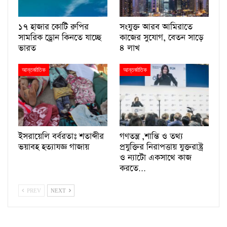
১৭ হাজার কোটি রুপির
সংযুক্ত আরব আমিরাতে
সামরিক ড্রোন কিনতে যাচ্ছে
কাজের সুযোগ, বেতন সাড়ে
ভারত
৪ লাখ
আন্তর্জাতিক
আন্তর্জাতিক
ইসরায়েলি বর্বরতাঃ শতাব্দীর
গণতন্ত্র ,শান্তি ও তথ্য
ভয়াবহ হত্যাযজ্ঞ গাজায়
প্রযুক্তির নিরাপত্তায় যুক্তরাষ্ট্র
ও ন্যাটো একসাথে কাজ
করতে…
PREV
NEXT