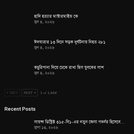
হাদি হত্যার মাস্টারমাইন্ড কে
জুন ৪, ২০২৬
ঈদযাত্রার ১৩ দিনে সড়ক দুর্ঘটনায় নিহত ২৮১
জুন ৪, ২০২৬
কচুরিপানা দিয়ে ঢেকে রাখা ছিল যুবকের লাশ
জুন ৪, ২০২৬
PREV
NEXT
১ of ১,৯৬৫
Recent Posts
লায়ন্স ডিস্ট্রিক্ট ৩১৫-বি১-এর নতুন জেলা গভর্নর হিসেবে…
জুলা ১৩, ২০২৬