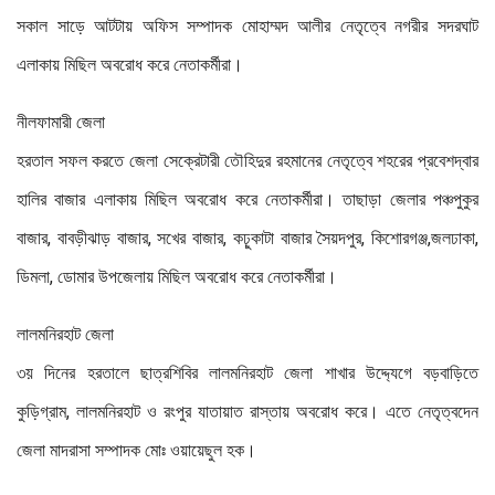
সকাল সাড়ে আটটায় অফিস সম্পাদক মোহাম্মদ আলীর নেতৃত্বে নগরীর সদরঘাট
এলাকায় মিছিল অবরোধ করে নেতাকর্মীরা।
নীলফামারী জেলা
হরতাল সফল করতে জেলা সেক্রেটারী তৌহিদুর রহমানের নেতৃত্বে শহরের প্রবেশদ্বার
হালির বাজার এলাকায় মিছিল অবরোধ করে নেতাকর্মীরা। তাছাড়া জেলার পঞ্চপুকুর
বাজার, বাবড়ীঝাড় বাজার, সখের বাজার, কঢ়ুকাটা বাজার সৈয়দপুর, কিশোরগঞ্জ,জলঢাকা,
ডিমলা, ডোমার উপজেলায় মিছিল অবরোধ করে নেতাকর্মীরা।
লালমনিরহাট জেলা
৩য় দিনের হরতালে ছাত্রশিবির লালমনিরহাট জেলা শাখার উদ্দ্যেগে বড়বাড়িতে
কুড়িগ্রাম, লালমনিরহাট ও রংপুর যাতায়াত রাস্তায় অবরোধ করে। এতে নেতৃত্বদেন
জেলা মাদরাসা সম্পাদক মোঃ ওয়ায়েছুল হক।