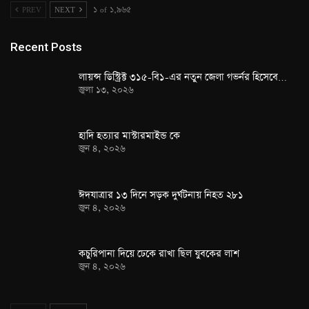
PREV
NEXT
১ of ১,৯৬৫
Recent Posts
লায়ন্স ডিস্ট্রিক্ট ৩১৫-বি১-এর নতুন জেলা গভর্নর হিসেবে…
জুলা ১৩, ২০২৬
হাদি হত্যার মাস্টারমাইন্ড কে
জুন ৪, ২০২৬
ঈদযাত্রার ১৩ দিনে সড়ক দুর্ঘটনায় নিহত ২৮১
জুন ৪, ২০২৬
কচুরিপানা দিয়ে ঢেকে রাখা ছিল যুবকের লাশ
জুন ৪, ২০২৬