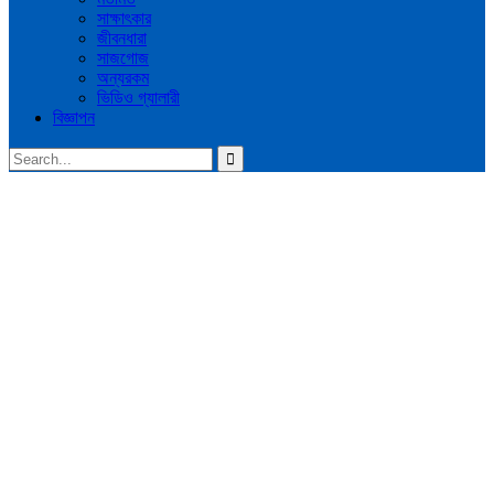
সাক্ষাৎকার
জীবনধারা
সাজগোজ
অন্যরকম
ভিডিও গ্যালারী
বিজ্ঞাপন