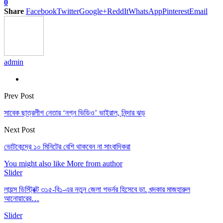
0
Share
Facebook
Twitter
Google+
ReddIt
WhatsApp
Pinterest
Email
admin
Prev Post
সাবেক ছাত্রলীগ নেতার ‘নগ্ন ভিডিও’ ভাইরাল, নিন্দার ঝড়
Next Post
ভোটকেন্দ্রে ১০ মিনিটের বেশি থাকবেন না সাংবাদিকরা
You might also like
More from author
Slider
লায়ন্স ডিস্ট্রিক্ট ৩১৫-বি১-এর নতুন জেলা গভর্নর হিসেবে ডা. খন্দকার মাজহারুল
আনোয়ারের…
Slider