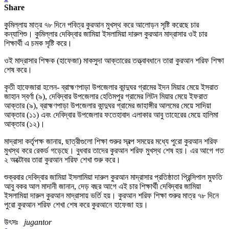
Share
কুমিল্লায় মাত্র ৭৮ দিনে পবিত্র কুরআন মুখস্থ করে আলোড়ন সৃষ্টি করেছে চার
কন্যাশিশু। কুমিল্লার দেবিদ্বার জামিয়া ইসলামিয়া দারুল কুরআন মাদ্রাসার ওই চার
শিক্ষার্থী এ চমক সৃষ্টি করে।
ওই মাদ্রাসার শিক্ষক (হাফেজা) মাকসুদা আক্তারের তত্ত্বাবধানে তারা কুরআন শরিফ শিক্ষা
শেষ করে।
কৃতী হাফেজারা হলেন- ব্রাহ্মণপাড়া উপজেলার কান্দুঘর গ্রামের ইদন মিয়ার মেয়ে ইসরাত
জাহান স্বর্ণা (৯), দেবিদ্বার উপজেলার হেতিমপুর গ্রামের লিটন মিয়ার মেয়ে ইফরাত
আক্তার (৯), ব্রাহ্মণপাড়া উপজেলার কান্দুঘর গ্রামের জাহাঙ্গীর আলমের মেয়ে সাদিয়া
আক্তার (১১) এবং দেবিদ্বার উপজেলার ফতেহাবাদ এলাকার আবু তাহেরের মেয়ে হালিমা
আক্তার (১২)।
মাদ্রাসা কর্তৃপক্ষ জানায়, ছাত্রীগুলো শিক্ষা শুরুর স্বল্প সময়ের মধ্যে পুরো কুরআন শরিফ
মুখস্থ করে রেকর্ড গড়েছে। বুধবার তাদের কুরআন শরিফ মুখস্থ শেষ হয়। এর আগে গত
২ অক্টোবর তারা কুরআন শরিফ শেখা শুরু করে।
শুক্রবার দেবিদ্বার জামিয়া ইসলামিয়া দারুল কুরআন মাদ্রাসার প্রতিষ্ঠাতা প্রিন্সিপাল মুফতি
আবু বকর আল মাদানী জানান, দেড় বছর আগে এই চার শিক্ষার্থী দেবিদ্বার জামিয়া
ইসলামিয়া দারুল কুরআন মাদ্রাসায় ভর্তি হয়। কুরআন শরিফ শিক্ষা শুরুর মাত্র ৭৮ দিনে
পুরো কুরআন শরিফ শেখা শেষ করে কুরআনে হাফেজা হয়।
উৎসঃ
jugantor