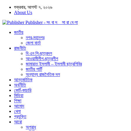
শুক্রবার, আগস্ট ৭, ২০২৬
About Us
Publisher - সং বা দ সা রা বে লা
জাতীয়
নগর-মহানগর
জেলা বার্তা
রাজনীতি
বি এন পি-ছাত্রদল
আওয়ামীলীগ-ছাত্রলীগ
জামায়াত ইসলামী – ইসলামী ছাত্রশিবির
জাতীয় পার্টি
অন্যান্য রাজনৈতিক দল
আন্তর্জাতিক
অর্থনীতি
কোর্ট-কাচারি
মিডিয়া
শিক্ষা
আমোদ
খেলা
প্রযুক্তি
আরো
অপরাধ