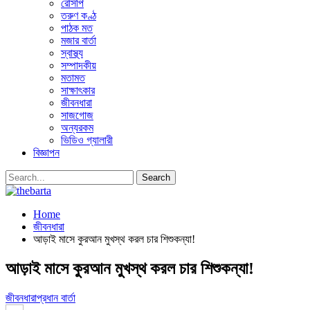
রেসিপি
তরুণ কণ্ঠ
পাঠক মত
মজার বার্তা
স্বাস্থ্য
সম্পাদকীয়
মতামত
সাক্ষাৎকার
জীবনধারা
সাজগোজ
অন্যরকম
ভিডিও গ্যালারী
বিজ্ঞাপন
Home
জীবনধারা
আড়াই মাসে কুরআন মুখস্থ করল চার শিশুকন্যা!
আড়াই মাসে কুরআন মুখস্থ করল চার শিশুকন্যা!
জীবনধারা
প্রধান বার্তা