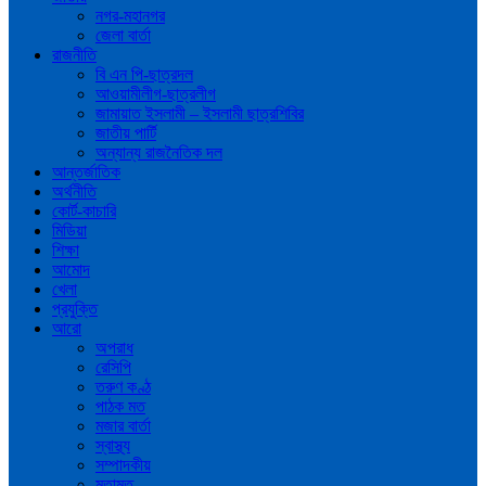
নগর-মহানগর
জেলা বার্তা
রাজনীতি
বি এন পি-ছাত্রদল
আওয়ামীলীগ-ছাত্রলীগ
জামায়াত ইসলামী – ইসলামী ছাত্রশিবির
জাতীয় পার্টি
অন্যান্য রাজনৈতিক দল
আন্তর্জাতিক
অর্থনীতি
কোর্ট-কাচারি
মিডিয়া
শিক্ষা
আমোদ
খেলা
প্রযুক্তি
আরো
অপরাধ
রেসিপি
তরুণ কণ্ঠ
পাঠক মত
মজার বার্তা
স্বাস্থ্য
সম্পাদকীয়
মতামত