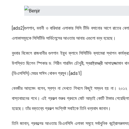
[ads2]গুলশান, বনানী ও বারিধারা এলাকায় সিসি টিভি বসানোর আগে রাতের ব
এলাকাসমূহকে সিসিটিভি সার্ভিলেন্সের আওতায় আনায় এগুলো বন্ধ হয়েছে।
বুধবার বিকেলে রাজধানীর গুলশান ইয়ুথ ক্লাবে সিসিটিভি ক্যামেরা স্থাপন কার্
উপস্থিত ছিলেন স্পিকার ড. শিরীন শারমিন চৌধুরী, স্বরাষ্ট্রমন্ত্রী আসাদুজ্জামা
(ডিএসসিসি) মেয়র সাঈদ খোকন প্রমুখ।[ads1]
বেনজীর আহমেদ বলেন, স্বপ্ন না দেখতে শিখলে কিছুই সম্ভব হয় না। ২০১২ 
বাস্তবায়নের পথে। এই প্রকল্প শুরুর প্রথমে মোট আড়াই কোটি টাকার পেয়েছিল
হয়েছে। তাঁর বক্তব্যে প্রকল্প সংশ্লিষ্ট সবাইকে তিনি ধন্যবাদ জানান।
তিনি জানান, প্রকল্পের আওতায় ডিএনসিসি এলাকা সমূহে সর্বাধুনিক কন্ট্রোলর