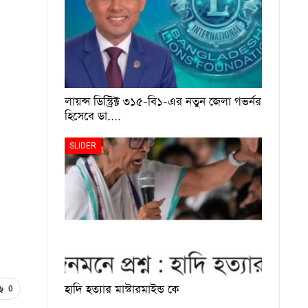
লায়ন্স ডিস্ট্রিক্ট ৩১৫-বি১-এর নতুন জেলা গভর্নর
হিসেবে ডা.…
SLIDER
হাদি হত্যার মাস্টারমাইন্ড কে
0