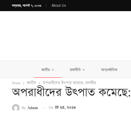
শুক্রবার, আগস্ট ৭, ২০২৬
About Us
জাতীয়
রাজনীতি
আন্তর্জাতিক
Home
জাতীয়
অপরাধীদের উৎপাত কমেছে: বেনজীর
অপরাধীদের উৎপাত কমেছে:
On
মে ২৫, ২০১৬
By
Admin