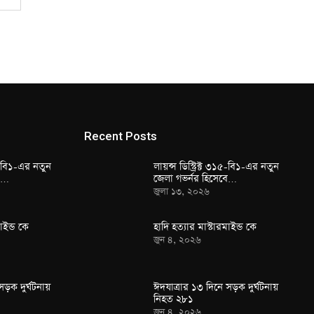
Recent Posts
১৫-বি১-এর নতুন
লায়ন্স ডিস্ট্রিক্ট ৩১৫-বি১-এর নতুন
বে…
জেলা গভর্নর হিসেবে…
জুলা ১৩, ২০২৬
াইন্ড কে
হাদি হত্যার মাস্টারমাইন্ড কে
জুন ৪, ২০২৬
সড়ক দুর্ঘটনায়
ঈদযাত্রার ১৩ দিনে সড়ক দুর্ঘটনায়
নিহত ২৮১
জুন ৪, ২০২৬