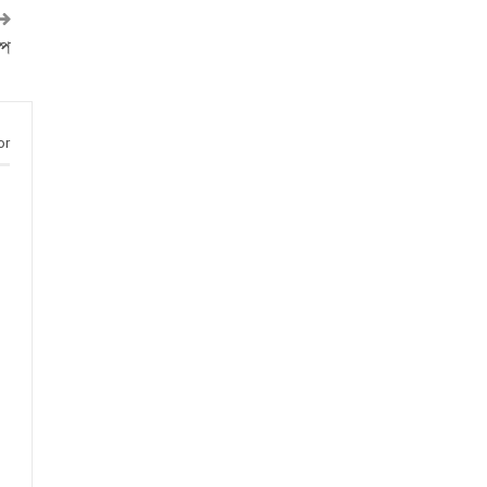
্প
or