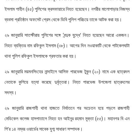
ইসলাম শাহীন (৪৫) পুলিশের ক্রসফায়ারে নিহত হয়েছেন। নগরীর মালোপাড়ার নিজস্ব
ব্যবসা প্রতিষ্ঠান অফসেট প্রেস থেকে ডিবি পুলিশ পরিচয়ে তাকে আটক করা হয়।
২৯ জানুয়ারি সাতক্ষীরায় পুলিশের সঙ্গে ‘বন্দুক যুদ্ধে’ নিহত হয়েছেন আরো একজন।
নিহত ব্যক্তির নাম রফিকুল ইসলাম (৩৮)। আগের দিন নওয়াকাটি থেকে পাটকেলঘাটা
থানা পুলিশ রফিকুল ইসলামকে গ্রফতার করা হয়।
২৯ জানুয়ারি ময়মনসিংহের নান্দাইলে আসিফ পারভেজ টুকুন (২০) নামে এক ছাত্রদল
নেতাকে কুপিয়ে হত্যা করেছে দুর্বৃত্তরা। নিহত পারভেজ উপজেলা ছাত্রদলের
সদস্য।
২৯ জানুয়ারি রাজশাহী থানা হাজতে নির্যাতনে পর অচেতন হয়ে পড়লে রাজশাহী
মেডিকেল কলেজ হাসপাতালে নিহত হন আইনুর রহমান মুক্তা (৫৫)। মহানগর বি এন
পি’র ১৪ নম্বর ওয়ার্ডের সাবেক যুগ্ম সাধারণ সম্পাদক।