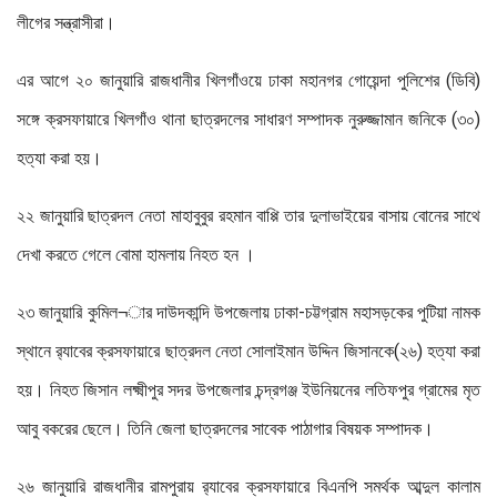
লীগের সন্ত্রাসীরা।
এর আগে ২০ জানুয়ারি রাজধানীর খিলগাঁওয়ে ঢাকা মহানগর গোয়েন্দা পুলিশের (ডিবি)
সঙ্গে ক্রসফায়ারে খিলগাঁও থানা ছাত্রদলের সাধারণ সম্পাদক নুরুজ্জামান জনিকে (৩০)
হত্যা করা হয়।
২২ জানুয়ারি ছাত্রদল নেতা মাহাবুবুর রহমান বাপ্পি তার দুলাভাইয়ের বাসায় বোনের সাথে
দেখা করতে গেলে বোমা হামলায় নিহত হন ।
২৩ জানুয়ারি কুমিল¬ার দাউদকান্দি উপজেলায় ঢাকা-চট্টগ্রাম মহাসড়কের পুটিয়া নামক
স্থানে র‌্যাবের ক্রসফায়ারে ছাত্রদল নেতা সোলাইমান উদ্দিন জিসানকে(২৬) হত্যা করা
হয়। নিহত জিসান লক্ষ্মীপুর সদর উপজেলার চন্দ্রগঞ্জ ইউনিয়নের লতিফপুর গ্রামের মৃত
আবু বকরের ছেলে। তিনি জেলা ছাত্রদলের সাবেক পাঠাগার বিষয়ক সম্পাদক।
২৬ জানুয়ারি রাজধানীর রামপুরায় র‌্যাবের ক্রসফায়ারে বিএনপি সমর্থক আব্দুল কালাম