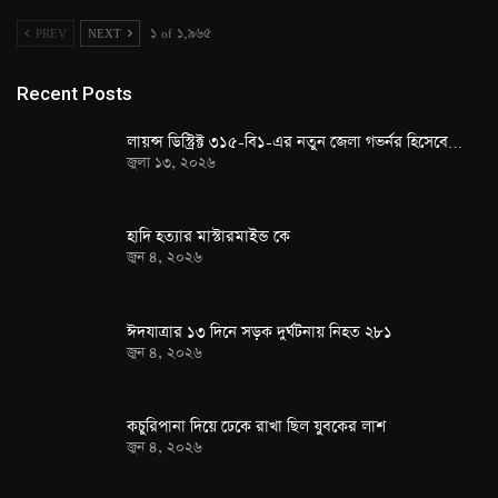
PREV
NEXT
১ of ১,৯৬৫
Recent Posts
লায়ন্স ডিস্ট্রিক্ট ৩১৫-বি১-এর নতুন জেলা গভর্নর হিসেবে…
জুলা ১৩, ২০২৬
হাদি হত্যার মাস্টারমাইন্ড কে
জুন ৪, ২০২৬
ঈদযাত্রার ১৩ দিনে সড়ক দুর্ঘটনায় নিহত ২৮১
জুন ৪, ২০২৬
কচুরিপানা দিয়ে ঢেকে রাখা ছিল যুবকের লাশ
জুন ৪, ২০২৬