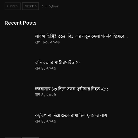
PREV
NEXT
১ of ১,৯৬৫
Recent Posts
লায়ন্স ডিস্ট্রিক্ট ৩১৫-বি১-এর নতুন জেলা গভর্নর হিসেবে…
জুলা ১৩, ২০২৬
হাদি হত্যার মাস্টারমাইন্ড কে
জুন ৪, ২০২৬
ঈদযাত্রার ১৩ দিনে সড়ক দুর্ঘটনায় নিহত ২৮১
জুন ৪, ২০২৬
কচুরিপানা দিয়ে ঢেকে রাখা ছিল যুবকের লাশ
জুন ৪, ২০২৬