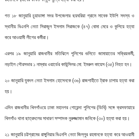
গত ১৮ জানুয়ারি চুয়াডাঙ্গা সদর উপজেলার ছয়ঘরিয়া গ্রামে সাবেক ইউপি সদস্য ও
স্থানীয় বিএনপি নেতা সিরাজুল ইসলাম সিরাজকে (৪৭) বোমা মেরে ও কুপিয়ে হত্যা
করে আওয়ামী লীগের কর্মীরা।
এরপর ১৯ জানুয়ারি রাজধানীর মতিঝিলে পুলিশের গুলিতে জামায়াতের সক্রিয়কর্মী,
নড়াইল পৌরসভার ১ নাম্বার ওয়ার্ডের কাউন্সিলর মো. ইমরুল কায়েস (৩৫) নিহত হন।
২০ জানুয়ারি যুবদল নেতা ইসলাম হোসেনকে (৩৬) রাজশাহীতে ট্রাক চাপায় হত্যা করা
হয়।
এদিন রাজধানীর খিলগাঁওয়ে ঢাকা মহানগর গোয়েন্দা পুলিশের (ডিবি) সঙ্গে ক্রসফায়ারে
খিলগাঁও থানা ছাত্রদলের সাধারণ সম্পাদক নুরুজ্জামান জনিকে (৩০) হত্যা করা হয়।
২১ জানুয়ারি চট্টগ্রামের রাঙ্গুনিয়ার বিএনপি নেতা জিল্লুর রহমানকে হত্যা করে আওয়ামী