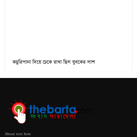
কচুরিপানা দিয়ে ঢেকে রাখা ছিল যুবকের লাশ
About text here