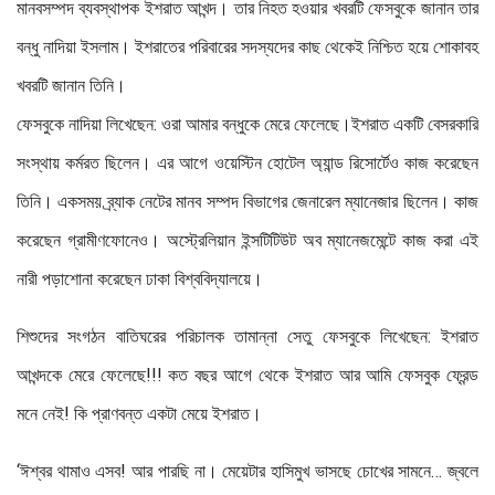
মানবসম্পদ ব্যবস্থাপক ইশরাত আখন্দ। তার নিহত হওয়ার খবরটি ফেসবুকে জানান তার
বন্ধু নাদিয়া ইসলাম। ইশরাতের পরিবারের সদস্যদের কাছ থেকেই নিশ্চিত হয়ে শোকাবহ
খবরটি জানান তিনি।
ফেসবুকে নাদিয়া লিখেছেন: ওরা আমার বন্ধুকে মেরে ফেলেছে।ইশরাত একটি বেসরকারি
সংস্থায় কর্মরত ছিলেন। এর আগে ওয়েস্টিন হোটেল অ্যান্ড রিসোর্টেও কাজ করেছেন
তিনি। একসময় ব্র্যাক নেটের মানব সম্পদ বিভাগের জেনারেল ম্যানেজার ছিলেন। কাজ
করেছেন গ্রামীণফোনেও। অস্ট্রেলিয়ান ইন্সটিটিউট অব ম্যানেজমেন্টে কাজ করা এই
নারী পড়াশোনা করেছেন ঢাকা বিশ্ববিদ্যালয়ে।
শিশুদের সংগঠন বাতিঘরের পরিচালক তামান্না সেতু ফেসবুকে লিখেছেন: ইশরাত
আখন্দকে মেরে ফেলেছে!!! কত বছর আগে থেকে ইশরাত আর আমি ফেসবুক ফ্রেন্ড
মনে নেই! কি প্রাণবন্ত একটা মেয়ে ইশরাত।
‘ঈশ্বর থামাও এসব! আর পারছি না। মেয়েটার হাসিমুখ ভাসছে চোখের সামনে… জ্বলে