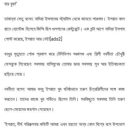
যায় বুক!’
তামান্না সেতু বলেন: নাদিয়া ইসলামের স্ট্যাটাস থেকে জানতে পারলাম। ইশরাত কাল
রাতে হোস্টেজ হিসেবে জিম্মি ছিল গুলশানের রেস্টুরেন্টে। এক ঘন্টা আগে নাদিয়া ইসলাম
পোস্ট করেছে, ইশরাত আর নেই![ads2]
বন্ধুর মৃত্যুতে শোক প্রকাশ করে টেলিভিশন সঞ্চালক এবং শিল্পী নবনীতা চৌধুরী
ফেসবুকে লিখেছেন: সবসময় হাসিমুখের তোমার হৃদয় সবসময় সুখ আর ইতিবাচকতা
ছড়িয়ে গেছে।
নবনীতা বলেন: আমার বন্ধু ইশরাত খুব ঘনিষ্ঠভাবে তরুণ চিত্রশিল্পীদের সঙ্গে কাজ
করতেন। তাদের কাজে খুব গর্বিতও ছিলেন তিনি। সবকিছুতে সবসময় তিনি তরুণ
ছেলে-মেয়েদের জয়গান গেয়েছেন।
‘ইশরাত, দীর্ঘ পরিকল্পনার কফিটি আমরা এখন হয়তো অন্য কোন বিশ্বে বসে উপভোগ