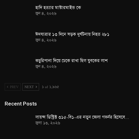
হাদি হত্যার মাস্টারমাইন্ড কে
জুন ৪, ২০২৬
ঈদযাত্রার ১৩ দিনে সড়ক দুর্ঘটনায় নিহত ২৮১
জুন ৪, ২০২৬
কচুরিপানা দিয়ে ঢেকে রাখা ছিল যুবকের লাশ
জুন ৪, ২০২৬
PREV
NEXT
১ of ১,৯৬৫
Recent Posts
লায়ন্স ডিস্ট্রিক্ট ৩১৫-বি১-এর নতুন জেলা গভর্নর হিসেবে…
জুলা ১৩, ২০২৬