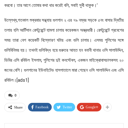
করবো। তার আগে তোমার কথা ধার করেই বলি, সবাই সুখী থাকুক।’
উল্লেখ্য,গতকাল শুক্রবার সন্ধ্যায় গুলশান ২ এর ৭৯ নম্বর সড়কে ৫নং বাসার দ্বিতীয়
তলায় হলি আর্টিসান রেস্টুরেন্টে হামলা চালায় কয়েকজন অস্ত্রধারী। রেস্টুরেন্টে প্রবেশের
সময় তারা বেশ কয়েকটি বিস্ফোরণ ঘটায় এবং গুলি চালায়। এসময় পুলিশের সঙ্গে
গুলিবিনিময় হয়। তখনই গুলিবিদ্ধ হয়ে গুরুতর আহত হন বনানী থানার ওসি সালাউদ্দিন,
ডিবির এসি রবিউল ইসলাম, পুলিশের দুই কনস্টেবল, একজন মাইক্রোবাসচালকসহ ২০
জনের বেশি। গুলশানের ইউনাইটেড হাসপাতালে মারা গেছেন ওসি সালাউদ্দিন এবং এসি
রবিউল।[ads1]
0
Facebook
Twitter
Google+
Share