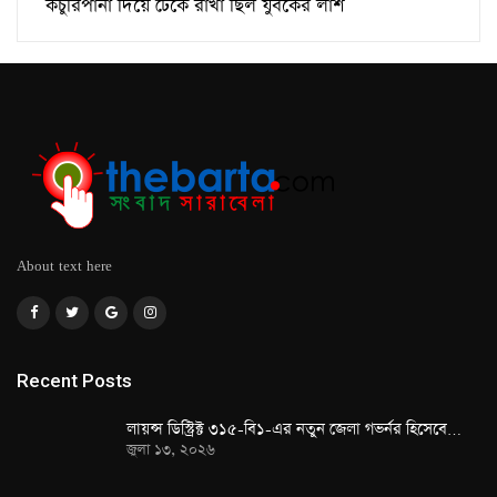
কচুরিপানা দিয়ে ঢেকে রাখা ছিল যুবকের লাশ
About text here
Recent Posts
লায়ন্স ডিস্ট্রিক্ট ৩১৫-বি১-এর নতুন জেলা গভর্নর হিসেবে…
জুলা ১৩, ২০২৬