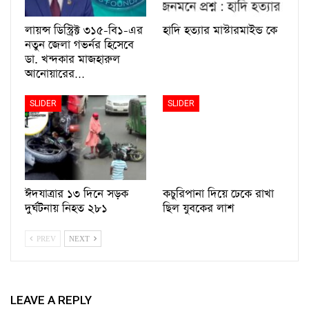
লায়ন্স ডিস্ট্রিক্ট ৩১৫-বি১-এর
হাদি হত্যার মাস্টারমাইন্ড কে
নতুন জেলা গভর্নর হিসেবে
ডা. খন্দকার মাজহারুল
আনোয়ারের…
SLIDER
SLIDER
ঈদযাত্রার ১৩ দিনে সড়ক
কচুরিপানা দিয়ে ঢেকে রাখা
দুর্ঘটনায় নিহত ২৮১
ছিল যুবকের লাশ
PREV
NEXT
LEAVE A REPLY