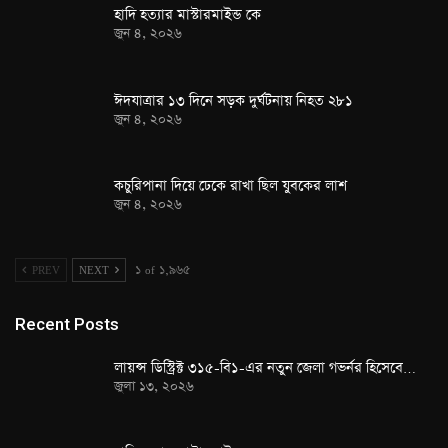
হাদি হত্যার মাস্টারমাইন্ড কে
জুন ৪, ২০২৬
ঈদযাত্রার ১৩ দিনে সড়ক দুর্ঘটনায় নিহত ২৮১
জুন ৪, ২০২৬
কচুরিপানা দিয়ে ঢেকে রাখা ছিল যুবকের লাশ
জুন ৪, ২০২৬
PREV
NEXT
১ of ১,৯৬৫
Recent Posts
লায়ন্স ডিস্ট্রিক্ট ৩১৫-বি১-এর নতুন জেলা গভর্নর হিসেবে…
জুলা ১৩, ২০২৬