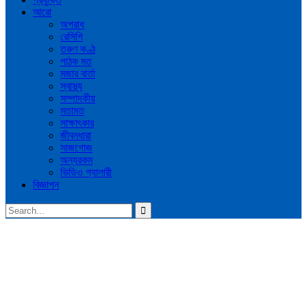
আরো
অপরাধ
রেসিপি
তরুণ কণ্ঠ
পাঠক মত
মজার বার্তা
স্বাস্থ্য
সম্পাদকীয়
মতামত
সাক্ষাৎকার
জীবনধারা
সাজগোজ
অন্যরকম
ভিডিও গ্যালারী
বিজ্ঞাপন