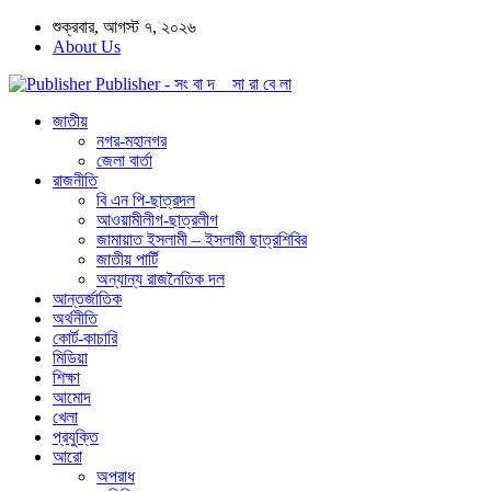
শুক্রবার, আগস্ট ৭, ২০২৬
About Us
Publisher - সং বা দ সা রা বে লা
জাতীয়
নগর-মহানগর
জেলা বার্তা
রাজনীতি
বি এন পি-ছাত্রদল
আওয়ামীলীগ-ছাত্রলীগ
জামায়াত ইসলামী – ইসলামী ছাত্রশিবির
জাতীয় পার্টি
অন্যান্য রাজনৈতিক দল
আন্তর্জাতিক
অর্থনীতি
কোর্ট-কাচারি
মিডিয়া
শিক্ষা
আমোদ
খেলা
প্রযুক্তি
আরো
অপরাধ