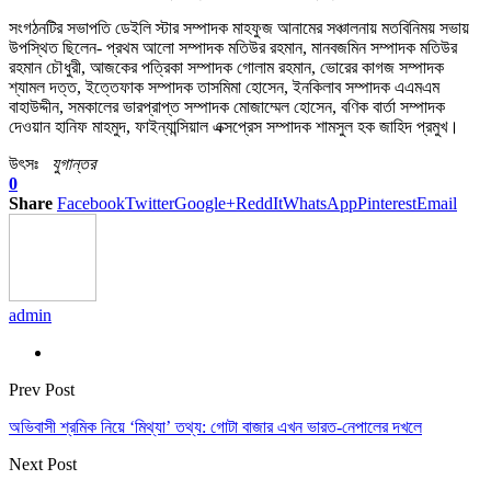
সংগঠনটির সভাপতি ডেইলি স্টার সম্পাদক মাহফুজ আনামের সঞ্চালনায় মতবিনিময় সভায়
উপস্থিত ছিলেন- প্রথম আলো সম্পাদক মতিউর রহমান, মানবজমিন সম্পাদক মতিউর
রহমান চৌধুরী, আজকের পত্রিকা সম্পাদক গোলাম রহমান, ভোরের কাগজ সম্পাদক
শ্যামল দত্ত, ইত্তেফাক সম্পাদক তাসমিমা হোসেন, ইনকিলাব সম্পাদক এএমএম
বাহাউদ্দীন, সমকালের ভারপ্রাপ্ত সম্পাদক মোজাম্মেল হোসেন, বণিক বার্তা সম্পাদক
দেওয়ান হানিফ মাহমুদ, ফাইন্যান্সিয়াল এক্সপ্রেস সম্পাদক শামসুল হক জাহিদ প্রমুখ।
উৎসঃ
যুগান্তর
0
Share
Facebook
Twitter
Google+
ReddIt
WhatsApp
Pinterest
Email
admin
Prev Post
অভিবাসী শ্রমিক নিয়ে ‘মিথ্যা’ তথ্য: গোটা বাজার এখন ভারত-নেপালের দখলে
Next Post