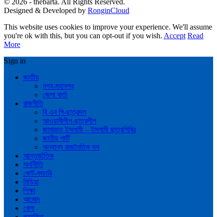
© 2026 - thebarta. All Rights Reserved.
Designed & Developed by
RonginCloud
This website uses cookies to improve your experience. We'll assume
you're ok with this, but you can opt-out if you wish.
Accept
Read
More
Sign in
জাতীয়
নগর-মহানগর
জেলা বার্তা
রাজনীতি
বি এন পি-ছাত্রদল
আওয়ামীলীগ-ছাত্রলীগ
জামায়াত ইসলামী – ইসলামী ছাত্রশিবির
জাতীয় পার্টি
অন্যান্য রাজনৈতিক দল
আন্তর্জাতিক
অর্থনীতি
কোর্ট-কাচারি
মিডিয়া
শিক্ষা
আমোদ
খেলা
প্রযুক্তি