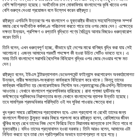
বেশি ক্ষতিগ্রস্ত হয়েছে। অর্থনৈতিক চাপ মোকাবিলায় বাংলাদেশের কৃষি খাতের ওপর
বেশি গুরুত্ব দেওয়া প্রয়োজন বলে উল্লেখ করেন রাষ্ট্রদূত।
রাষ্ট্রদূত এলডিসি উত্তরণের পর বাংলাদেশ ও যুক্তরাষ্ট্র কীভাবে সহযোগিতামূলক সম্পর্ক
বজায় রেখে অর্থনৈতিক কর্মকাণ্ড পরিচালনা করতে পারে তার ওপর জোর দেন। এক্ষেত্রে
দক্ষতা উন্নয়ন, প্রশিক্ষণ ও রপ্তানি বৃদ্ধিতে পণ্যে বৈচিত্র্য আনার বিষয়েও গুরুত্বারোপ
করেন তিনি।
তিনি বলেন, এখন গুরুত্বপূর্ণ হচ্ছে, কীভাবে দুই দেশের মাঝে বাণিজ্য বৃদ্ধি করা যায় সেই
আলোচনা। এজন্য আমাদের পরবর্তী পদক্ষেপ কী হওয়া উচিত সেটিও ভাবতে হবে। এ
সময় তিনি বাংলাদেশে সরাসরি বৈদেশিক বিনিয়োগ বৃদ্ধির ওপর জোর দেওয়ার পক্ষে মত
দেন।
রাষ্ট্রদূত বলেন, ইউএস ইন্টারন্যাশনাল ডেভেলপমেন্ট ফাইন্যান্স করপোরেশন অবকাঠামোগত
উন্নয়ন, নারীর ক্ষমতায়ন-সংক্রান্ত কার্যক্রমে বিনিয়োগ করে থাকে। কিন্তু তাদের
কার্যক্রম পরিচালিত হয় জেনারেলাইজড সিস্টেম অব প্রেফারেন্সের (জিএসপি) নীতিমালার
আওতায়। যেখানে বাংলাদেশ প্রবেশাধিকার হারিয়েছে। রানা প্লাজা দুর্ঘটনার পর
কর্মক্ষেত্রে শ্রমিকদের নিরাপত্তার জন্য যেখানে বাংলাদেশের ব্যাপক উন্নতি হয়েছে।
তবে সামগ্রিক শ্রমঅধিকার পরিস্থিতি ওই সব সুবিধা পাওয়ার ক্ষেত্রে বাধা।
খুব দ্রুত সময়ে রোহিঙ্গাদের প্রত্যাবাসন হবে- এমন প্রত্যাশা না রেখেই তাদের জন্য
বাংলাদেশ সীমান্ত উন্মুক্ত করার বিষয়ে প্রশংসা করে রাষ্ট্রদূত বলেন, রোহিঙ্গাদের জীবন
ঝুঁকির মধ্যে রেখে তাদের নিজ দেশে ফিরিয়ে নিতে মিয়ানমার জান্তাকে চাপ দিতে পারে না
যুক্তরাষ্ট্র। যদিও তাদের প্রত্যাবাসন হওয়া দরকার। তিনি আরও বলেন, আমাদের এটা
নিশ্চিত করতে হবে তারা যেন প্রতিশ্রুতির অভাবে হতাশাগ্রস্ত না হয়ে পড়ে।