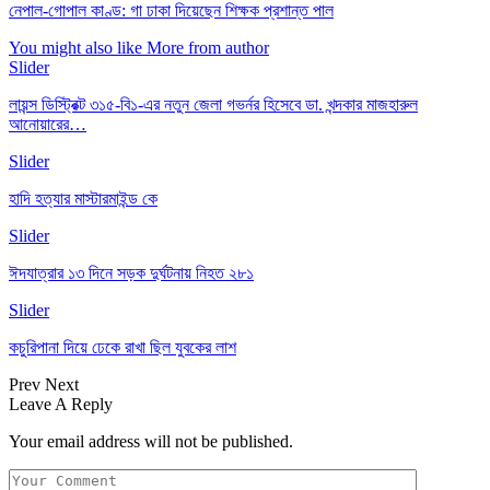
নেপাল-গোপাল কাণ্ড: গা ঢাকা দিয়েছেন শিক্ষক প্রশান্ত পাল
You might also like
More from author
Slider
লায়ন্স ডিস্ট্রিক্ট ৩১৫-বি১-এর নতুন জেলা গভর্নর হিসেবে ডা. খন্দকার মাজহারুল
আনোয়ারের…
Slider
হাদি হত্যার মাস্টারমাইন্ড কে
Slider
ঈদযাত্রার ১৩ দিনে সড়ক দুর্ঘটনায় নিহত ২৮১
Slider
কচুরিপানা দিয়ে ঢেকে রাখা ছিল যুবকের লাশ
Prev
Next
Leave A Reply
Your email address will not be published.