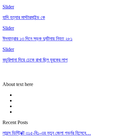
Slider
হাদি হত্যার মাস্টারমাইন্ড কে
Slider
ঈদযাত্রার ১৩ দিনে সড়ক দুর্ঘটনায় নিহত ২৮১
Slider
কচুরিপানা দিয়ে ঢেকে রাখা ছিল যুবকের লাশ
About text here
Recent Posts
লায়ন্স ডিস্ট্রিক্ট ৩১৫-বি১-এর নতুন জেলা গভর্নর হিসেবে…