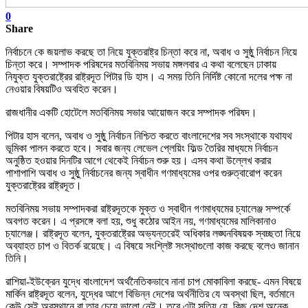
0
Share
নির্বাচনে কে জয়লাভ করছে তা নিয়ে যুক্তরাষ্ট্র চিন্তা করে না, অবাধ ও সুষ্ঠু নির্বাচন নিয়ে
চিন্তা করে। সম্পাদক পরিষদের মতবিনিময় সভায় মঙ্গলবার এ কথা বলেছেন ঢাকায়
নিযুক্ত যুক্তরাষ্ট্রের রাষ্ট্রদূত পিটার ডি হাস। এ সময় তিনি নির্দিষ্ট কোনো দলের পক্ষ না
নেওয়ার বিষয়টিও অবহিত করেন।
রাজধানীর একটি হোটেলে মতবিনিময় সভার আয়োজন করে সম্পাদক পরিষদ।
পিটার হাস বলেন, অবাধ ও সুষ্ঠু নির্বাচন নিশ্চিত করতে বাংলাদেশের সব সংস্থাকে যথাযথ
ভূমিকা পালন করতে হবে। সবার জন্য লেভেল প্লেয়িং ফিল্ড তৈরির মাধ্যমে নির্বাচন
অনুষ্ঠিত হওয়ার দিনটির আগে থেকেই নির্বাচন শুরু হয়। এসব কথা উল্লেখ করার
পাশাপাশি অবাধ ও সুষ্ঠু নির্বাচনের জন্য স্বাধীন গণমাধ্যমের ওপর গুরুত্বারোপ করেন
যুক্তরাষ্ট্রের রাষ্ট্রদূত।
মতবিনিময় সভায় সম্পাদকরা রাষ্ট্রদূতকে মুক্ত ও স্বাধীন গণমাধ্যমের চ্যালেঞ্জ সম্পর্কে
অবগত করেন। এ প্রসঙ্গে বলা হয়, শুধু কঠোর আইন নয়, গণমাধ্যমের মালিকানাও
চ্যালেঞ্জ। রাষ্ট্রদূত বলেন, যুক্তরাষ্ট্রের অভ্যন্তরেই অধিকার লঙ্ঘনবিষয়ক স্বচ্ছতা নিয়ে
অব্যাহত চাপ ও বিতর্ক রয়েছে। এ বিষয়ে সংশ্লিষ্ট সংস্থাগুলো কাজ করছে বলেও জানান
তিনি।
রাশিয়া-ইউক্রেন যুদ্ধে বাংলাদেশ অর্থনৈতিকভাবে নানা চাপ মোকাবিলা করছে- এমন বিষয়ে
মার্কিন রাষ্ট্রদূত বলেন, যুদ্ধের আগে বিভিন্ন দেশের অর্থনীতির যে অবস্থা ছিল, বর্তমানে
কেউ সেই অবস্থানে বা তার চেয়ে ভালো নেই। তবে এটা সত্যি যে, কিছু দেশ অনেক