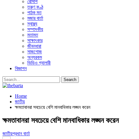
রেসিপি
তরুণ কণ্ঠ
পাঠক মত
মজার বার্তা
স্বাস্থ্য
সম্পাদকীয়
মতামত
সাক্ষাৎকার
জীবনধারা
সাজগোজ
অন্যরকম
ভিডিও গ্যালারী
বিজ্ঞাপন
Home
জাতীয়
ক্ষমতাবানরা সবচেয়ে বেশি মানবাধিকার লঙ্ঘন করেন
ক্ষমতাবানরা সবচেয়ে বেশি মানবাধিকার লঙ্ঘন করেন
জাতীয়
প্রধান বার্তা