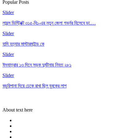
Popular Posts
Slider
লায়ন্স ডিস্ট্রিক্ট ৩১৫-বি১-এর নতুন জেলা গভর্নর হিসেবে ডা.…
Slider
হাদি হত্যার মাস্টারমাইন্ড কে
Slider
ঈদযাত্রার ১৩ দিনে সড়ক দুর্ঘটনায় নিহত ২৮১
Slider
কচুরিপানা দিয়ে ঢেকে রাখা ছিল যুবকের লাশ
About text here