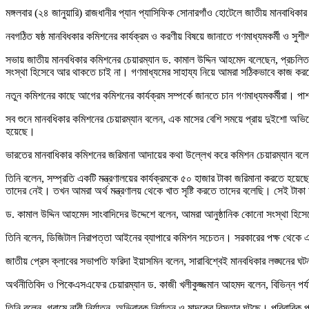
মঙ্গলবার (২৪ জানুয়ারি) রাজধানীর প্যান প্যাসিফিক সোনারগাঁও হোটেলে জাতীয় মানবাধিক
নবগঠিত ষষ্ঠ মানবিধকার কমিশনের কার্যক্রম ও করণীয় বিষয়ে জানাতে গণমাধ্যমকর্মী ও 
সভায় জাতীয় মানবধিকার কমিশনের চেয়ারম্যান ড. কামাল উদ্দিন আহমেদ বলেছেন, প্রচলি
সংস্থা হিসেবে আর থাকতে চাই না। গণমাধ্যমের সাহায্য নিয়ে আমরা সঠিকভাবে কাজ ক
নতুন কমিশনের কাছে আগের কমিশনের কার্যক্রম সম্পর্কে জানতে চান গণমাধ্যমকর্মীরা। প
সব শুনে মানবধিকার কমিশনের চেয়ারম্যান বলেন, এক মাসের বেশি সময়ে প্রায় দুইশো অভি
হয়েছে।
ভারতের মানবাধিকার কমিশনের জরিমানা আদায়ের কথা উল্লেখ করে কমিশন চেয়ারম্যান বলে
তিনি বলেন, সম্প্রতি একটি মন্ত্রণালয়ের কার্যক্রমকে ৫০ হাজার টাকা জরিমানা করতে হ
তাদের নেই। তখন আমরা অর্থ মন্ত্রণালয় থেকে খাত সৃষ্টি করতে তাদের বলেছি। সেই টাকা 
ড. কামাল উদ্দিন আহমেদ সাংবাদিদের উদ্দেশে বলেন, আমরা আনুষ্ঠানিক কোনো সংস্থা হ
তিনি বলেন, ডিজিটাল নিরাপত্তা আইনের ব্যাপারে কমিশন সচেতন। সরকারের পক্ষ থেক
জাতীয় প্রেস ক্লাবের সভাপতি ফরিদা ইয়াসমিন বলেন, সারাবিশ্বেই মানবধিকার লঙ্ঘনের 
অর্থনীতিবিদ ও পিকেএসএফের চেয়ারম্যান ড. কাজী খলীকুজ্জমান আহমদ বলেন, বিভিন্ন পর্য
তিনি বলেন, গ্রামে নারী নির্যাতন, অভিবাবক নির্যাতন ও মাদকের বিস্তার ঘটছে। পরিবার