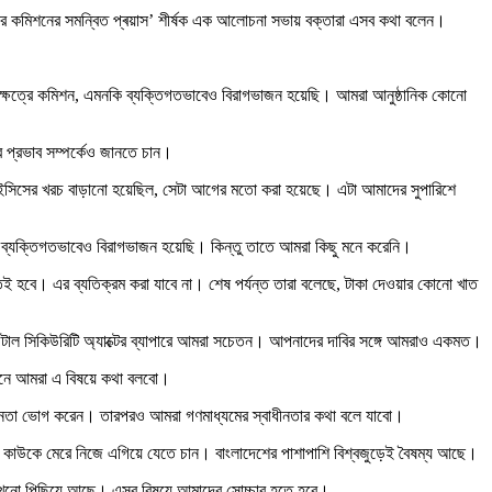
াধিকার কমিশনের সমন্বিত প্ৰয়াস’ শীর্ষক এক আলোচনা সভায় বক্তারা এসব কথা বলেন।
ক্ষেত্রে কমিশন, এমনকি ব্যক্তিগতভাবেও বিরাগভাজন হয়েছি। আমরা আনুষ্ঠানিক কোনো
র প্রভাব সম্পর্কেও জানতে চান।
ালাইসিসের খরচ বাড়ানো হয়েছিল, সেটা আগের মতো করা হয়েছে। এটা আমাদের সুপারিশে
। ব্যক্তিগতভাবেও বিরাগভাজন হয়েছি। কিন্তু তাতে আমরা কিছু মনে করেনি।
েই হবে। এর ব্যতিক্রম করা যাবে না। শেষ পর্যন্ত তারা বলেছে, টাকা দেওয়ার কোনো খাত
িটাল সিকিউরিটি অ্যাক্টের ব্যাপারে আমরা সচেতন। আপনাদের দাবির সঙ্গে আমরাও একমত।
জনে আমরা এ বিষয়ে কথা বলবো।
বাধীনতা ভোগ করেন। তারপরও আমরা গণমাধ্যমের স্বাধীনতার কথা বলে যাবো।
। যে কাউকে মেরে নিজে এগিয়ে যেতে চান। বাংলাদেশের পাশাপাশি বিশ্বজুড়েই বৈষম্য আছে।
ানুষ এখনো পিছিয়ে আছে। এসব বিষয়ে আমাদের সোচ্চার হতে হবে।