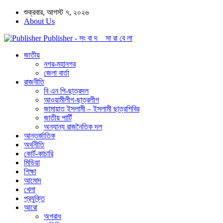
শুক্রবার, আগস্ট ৭, ২০২৬
About Us
Publisher - সং বা দ সা রা বে লা
জাতীয়
নগর-মহানগর
জেলা বার্তা
রাজনীতি
বি এন পি-ছাত্রদল
আওয়ামীলীগ-ছাত্রলীগ
জামায়াত ইসলামী – ইসলামী ছাত্রশিবির
জাতীয় পার্টি
অন্যান্য রাজনৈতিক দল
আন্তর্জাতিক
অর্থনীতি
কোর্ট-কাচারি
মিডিয়া
শিক্ষা
আমোদ
খেলা
প্রযুক্তি
আরো
অপরাধ