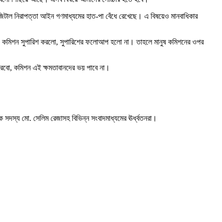
িজিটাল নিরাপত্তা আইন গণমাধ্যমের হাত-পা বেঁধে রেখেছে। এ বিষয়েও মানবাধিকার
রেছে। কমিশন সুপারিশ করলো, সুপারিশের ফলোআপ হলো না। তাহলে মানুষ কমিশনের ওপর
 করবো, কমিশন এই ক্ষমতাবানদের ভয় পাবে না।
সদস্য মো. সেলিম রেজাসহ বিভিন্ন সংবাদমাধ্যমের ঊর্ধ্বতনরা।