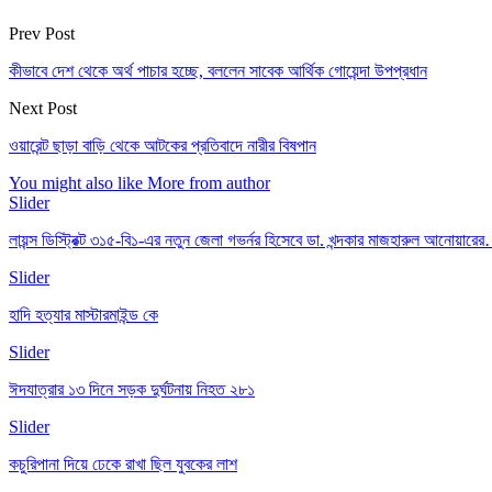
Prev Post
কীভাবে দেশ থেকে অর্থ পাচার হচ্ছে, বললেন সাবেক আর্থিক গোয়েন্দা উপপ্রধান
Next Post
ওয়ারেন্ট ছাড়া বাড়ি থেকে আটকের প্রতিবাদে নারীর বিষপান
You might also like
More from author
Slider
লায়ন্স ডিস্ট্রিক্ট ৩১৫-বি১-এর নতুন জেলা গভর্নর হিসেবে ডা. খন্দকার মাজহারুল আনোয়ারে
Slider
হাদি হত্যার মাস্টারমাইন্ড কে
Slider
ঈদযাত্রার ১৩ দিনে সড়ক দুর্ঘটনায় নিহত ২৮১
Slider
কচুরিপানা দিয়ে ঢেকে রাখা ছিল যুবকের লাশ