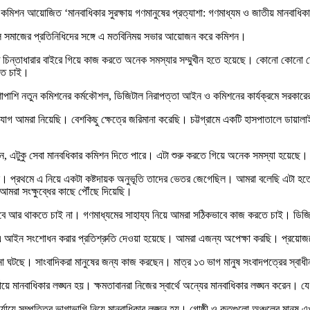
ার কমিশন আয়োজিত ‘মানবাধিকার সুরক্ষায় গণমানুষের প্রত্যাশা: গণমাধ্যম ও জাতীয় মানব
সুশীল সমাজের প্রতিনিধিদের সঙ্গে এ মতবিনিময় সভার আয়োজন করে কমিশন।
ত চিন্তাধারার বাইরে গিয়ে কাজ করতে অনেক সমস্যার সম্মুখীন হতে হয়েছে। কোনো কোনো 
রতে চাই।
াশাপাশি নতুন কমিশনের কর্মকৌশল, ডিজিটাল নিরাপত্তা আইন ও কমিশনের কার্যক্রমে সরকারে
যোগ আমরা নিয়েছি। বেশকিছু ক্ষেত্রে জরিমানা করেছি। চট্টগ্রামে একটি হাসপাতালে ডায়
ন, এটুকু সেবা মানবধিকার কমিশন দিতে পারে। এটা শুরু করতে গিয়ে অনেক সমস্যা হয়েছে
য়েছে। প্রথমে এ নিয়ে একটা কষ্টদায়ক অনুভূতি তাদের ভেতর জেগেছিল। আমরা বলেছি এটা হত
আমরা সংক্ষুব্ধের কাছে পৌঁছে দিয়েছি।
িসেবে আর থাকতে চাই না। গণমাধ্যমের সাহায্য নিয়ে আমরা সঠিকভাবে কাজ করতে চাই। ডিজ
ে এ আইন সংশোধন করার প্রতিশ্রুতি দেওয়া হয়েছে। আমরা এজন্য অপেক্ষা করছি। প্রয়ো
ঘটনা ঘটছে। সাংবাদিকরা মানুষের জন্য কাজ করছেন। মাত্র ১৩ ভাগ মানুষ সংবাদপত্রের স্
ায়ে মানবাধিকার লঙ্ঘন হয়। ক্ষমতাবানরা নিজের স্বার্থে অন্যের মানবাধিকার লঙ্ঘন করেন
িক পর্যায়ে সম্পত্তির ভাগাভাগি নিয়ে মানবাধিকার লঙ্ঘন হয়। গোষ্ঠী ও কতগুলো অঞ্চলের ম