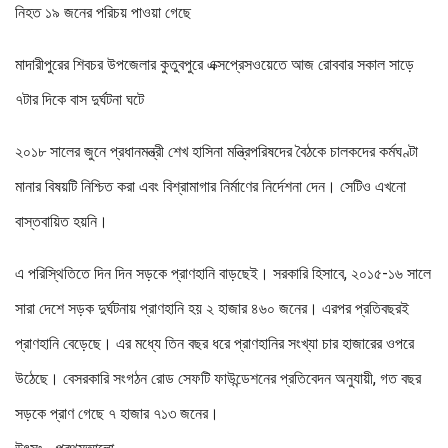
নিহত ১৯ জনের পরিচয় পাওয়া গেছে
মাদারীপুরের শিবচর উপজেলার কুতুবপুরে এক্সপ্রেসওয়েতে আজ রোববার সকাল সাড়ে
৭টার দিকে বাস দুর্ঘটনা ঘটে
২০১৮ সালের জুনে প্রধানমন্ত্রী শেখ হাসিনা মন্ত্রিপরিষদের বৈঠকে চালকদের কর্মঘণ্টা
মানার বিষয়টি নিশ্চিত করা এবং বিশ্রামাগার নির্মাণের নির্দেশনা দেন। সেটিও এখনো
বাস্তবায়িত হয়নি।
এ পরিস্থিতিতে দিন দিন সড়কে প্রাণহানি বাড়ছেই। সরকারি হিসাবে, ২০১৫-১৬ সালে
সারা দেশে সড়ক দুর্ঘটনায় প্রাণহানি হয় ২ হাজার ৪৬০ জনের। এরপর প্রতিবছরই
প্রাণহানি বেড়েছে। এর মধ্যে তিন বছর ধরে প্রাণহানির সংখ্যা চার হাজারের ওপরে
উঠেছে। বেসরকারি সংগঠন রোড সেফটি ফাউন্ডেশনের প্রতিবেদন অনুযায়ী, গত বছর
সড়কে প্রাণ গেছে ৭ হাজার ৭১৩ জনের।