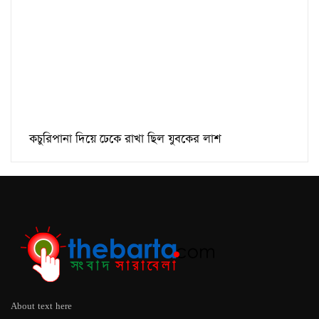
কচুরিপানা দিয়ে ঢেকে রাখা ছিল যুবকের লাশ
About text here