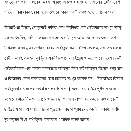
স্বাস্থ্যের ওপর। চালকেরা অবসাদগ্রস্ত অবস্থায় যানবাহন চালানোয় দুর্ঘটনা বেশি
ঘটছে। টানা যানবাহন চালানোর পেছনে আরও একটি কারণ হচ্ছে চালকের সংকট।
বিআরটিএর হিসাবে, ফেব্রুয়ারি পর্যন্ত দেশে নিবন্ধিত মোট মোটরযানের সংখ্যা সাড়ে
৫৬ লাখের কিছু বেশি। মোটরযান চালকের লাইসেন্স আছে ৫০ লাখের কম। অর্থাৎ
নিবন্ধিত যানবাহনের সংখ্যার চেয়েও লাইসেন্স কম। যদিও যত লাইসেন্স, তত চালক
নেই। কারণ, একজন ব্যক্তির একাধিক ধরনের লাইসেন্স থাকতে পারে। যেমন কেউ
মোটরসাইকেল এবং হালকা যানবাহনের লাইসেন্স নিলে দুটি লাইসেন্স হিসেবে গণ্য হবে।
এ বিবেচনায় দেশে যানবাহনের চেয়ে চালকের সংখ্যা অনেক কম। বিআরটিএর হিসাবে,
লাইসেন্সধারী চালকের সংখ্যা ৪০ লাখের মতো। অথচ বিআরটিএর পূর্বাভাস হচ্ছে
বর্তমানের হারে নিবন্ধন চলতে থাকলে ২০৩০ সাল নাগাদ যানবাহনের সংখ্যা কোটি
ছাড়িয়ে যাবে। এ সময় চালকের প্রয়োজন পড়বে প্রায় দেড় কোটি। কারণ, একটি
দূরপাল্লার কিংবা বাণিজ্যিক যানবাহনে একাধিক চালক দরকার।