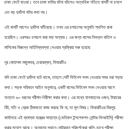
চাকা ফেটে যাওয়া। তবে চাকা ফাটার ঘটনা ঘটলেও অত্যধিক গতিতে বাসটি না চললে
এত বড় দুর্ঘটনা ঘটার কথা নয়।
এই বাসটি আগেও দুর্ঘটনা ঘটিয়েছে। তখন এর চলাচলের অনুমতি স্থগিত রাখা
হয়েছিল। এরপরও চলাচল করা মহা অন্যায়। এর জন্য বাসের নিবন্ধন বাতিল ও
মালিকের বিরুদ্ধে আইনিব্যবস্থা নেওয়ার প্রক্রিয়া শুরু হয়েছে
নূর মোহাম্মদ মজুমদার, চেয়ারম্যান, বিআরটিএ
যদি চাকা ফেটে দুর্ঘটনা ঘটে থাকে, তাহলে সেটি ফিটনেস সনদ নেওয়ার সময় ধরা পড়ার
কথা। সড়ক পরিবহন আইন অনুসারে, একটি বাসের ফিটনেস সনদ দেওয়ার আগে
অন্তত ৬০ ধরনের পরীক্ষা-নিরীক্ষা করার কথা। এর মধ্যে যানবাহনের ওজন, টায়ারের
বিট, গতি ও ব্রেক ঠিকমতো কাজ করছে কি না, তা মূল বিষয়। বিআরটিএর মিরপুর
কার্যালয়ে এই ব্যবস্থা যন্ত্রের সাহায্যে (ভেহিকল ইন্সপেকশন সেন্টার-ভিআইসি) পরীক্ষা
করার সুযোগ আছে। অন্যান্য স্থানে মোটরযান পরিদর্শকেরা খালি চোখে পরীক্ষা