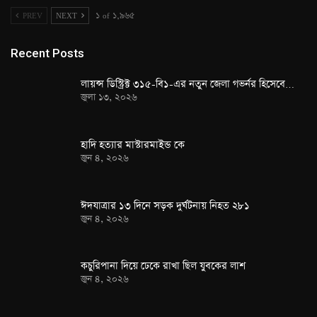
PREV
NEXT
১ of ১,৯৬৫
Recent Posts
লায়ন্স ডিস্ট্রিক্ট ৩১৫-বি১-এর নতুন জেলা গভর্নর হিসেবে…
জুলা ১৩, ২০২৬
হাদি হত্যার মাস্টারমাইন্ড কে
জুন ৪, ২০২৬
ঈদযাত্রার ১৩ দিনে সড়ক দুর্ঘটনায় নিহত ২৮১
জুন ৪, ২০২৬
কচুরিপানা দিয়ে ঢেকে রাখা ছিল যুবকের লাশ
জুন ৪, ২০২৬