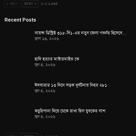
PREV
NEXT
১ of ১,৯৬৫
Recent Posts
লায়ন্স ডিস্ট্রিক্ট ৩১৫-বি১-এর নতুন জেলা গভর্নর হিসেবে…
জুলা ১৩, ২০২৬
হাদি হত্যার মাস্টারমাইন্ড কে
জুন ৪, ২০২৬
ঈদযাত্রার ১৩ দিনে সড়ক দুর্ঘটনায় নিহত ২৮১
জুন ৪, ২০২৬
কচুরিপানা দিয়ে ঢেকে রাখা ছিল যুবকের লাশ
জুন ৪, ২০২৬