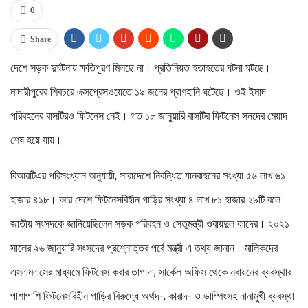
0
Share
দেশে সড়ক দুর্ঘটনায় ক্ষতিপূরণ মিলছে না। প্রতিনিয়ত হতাহতের ঘটনা ঘটছে।
মাদারীপুরের শিবচরে এক্সপ্রেসওয়েতে ১৯ জনের প্রাণহানি ঘটেছে। ওই ইমাদ
পরিবহনের বাসটিরও ফিটনেস নেই। গত ১৮ জানুয়ারি বাসটির ফিটনেস সনদের মেয়াদ
শেষ হয়ে যায়।
বিআরটিএর পরিসংখ্যান অনুযায়ী, সারাদেশে নিবন্ধিত যানবাহনের সংখ্যা ৫৬ লাখ ৬১
হাজার ৪১৮। আর দেশে ফিটনেসবিহীন গাড়ির সংখ্যা ৪ লাখ ৮১ হাজার ২৯টি বলে
জাতীয় সংসদকে জানিয়েছিলেন সড়ক পরিবহন ও সেতুমন্ত্রী ওবায়দুল কাদের। ২০২১
সালের ২৬ জানুয়ারি সংসদের প্রশ্নোত্তর পর্বে মন্ত্রী এ তথ্য জানান। মালিকদের
এসএমএসের মাধ্যমে ফিটনেস করার তাগাদা, সার্কেল অফিস থেকে নবায়নের ব্যবস্থার
পাশাপাশি ফিটনেসবিহীন গাড়ির বিরুদ্ধে অর্থদ-, কারাদ- ও ডাম্পিংসহ নানামুখী ব্যবস্থা