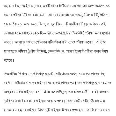
সড়ক পরিবহন আইন অনুসারে, একটি বাসের ফিটনেস সনদ দেওয়ার আগে অন্তত ৬০
ধরনের পরীক্ষা-নিরীক্ষা করার কথা। এর মধ্যে যানবাহনের ওজন, টায়ারের বিট, গতি ও
ব্রেক ঠিকমতো কাজ করছে কি না, তা মূল বিষয়। বিআরটিএর মিরপুর কার্যালয়ে এই
ব্যবস্থা যন্ত্রের সাহায্যে (ভেহিকল ইন্সপেকশন সেন্টার-ভিআইসি) পরীক্ষা করার সুযোগ
আছে। অন্যান্য স্থানে মোটরযান পরিদর্শকরা খালি চোখে পরীক্ষা করেন। এ ছাড়া
যানবাহনের ইমিশন (ধোঁয়া নির্গমন), হেডলাইট, রং, আসন ইত্যাদি পরীক্ষা করার নিয়ম
রয়েছে।
বিআরটিএর হিসাবে, দেশে নিবন্ধিত মোট মোটরযানের সংখ্যা সাড়ে ৫৬ লাখের কিছু
বেশি। মোটরযান চালকের লাইসেন্স আছে ৫০ লাখের কম। অর্থাৎ নিবন্ধিত যানবাহনের
সংখ্যার চেয়েও লাইসেন্স কম। যদিও যত লাইসেন্স, তত চালক নেই। কারণ, একজন
ব্যক্তির একাধিক ধরনের লাইসেন্স থাকতে পারে। যেমন কেউ মোটরসাইকেল এবং
হালকা যানবাহনের লাইসেন্স নিলে দুটি লাইসেন্স হিসেবে গণ্য হবে। এ বিবেচনায় দেশে