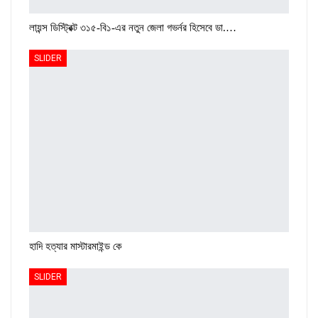
লায়ন্স ডিস্ট্রিক্ট ৩১৫-বি১-এর নতুন জেলা গভর্নর হিসেবে ডা.…
SLIDER
হাদি হত্যার মাস্টারমাইন্ড কে
SLIDER