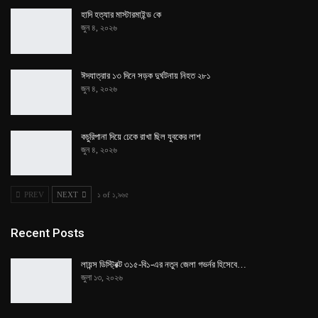
হাদি হত্যার মাস্টারমাইন্ড কে
জুন ৪, ২০২৬
ঈদযাত্রার ১৩ দিনে সড়ক দুর্ঘটনায় নিহত ২৮১
জুন ৪, ২০২৬
কচুরিপানা দিয়ে ঢেকে রাখা ছিল যুবকের লাশ
জুন ৪, ২০২৬
PREV
NEXT
১ of ১,৯৬৫
Recent Posts
লায়ন্স ডিস্ট্রিক্ট ৩১৫-বি১-এর নতুন জেলা গভর্নর হিসেবে…
জুলা ১৩, ২০২৬