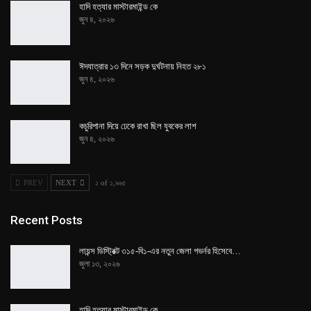
হাদি হত্যার মাস্টারমাইন্ড কে
জুন ৪, ২০২৬
ঈদযাত্রার ১৩ দিনে সড়ক দুর্ঘটনায় নিহত ২৮১
জুন ৪, ২০২৬
কচুরিপানা দিয়ে ঢেকে রাখা ছিল যুবকের লাশ
জুন ৪, ২০২৬
PREV
NEXT
১ of ১,৯৬৫
Recent Posts
লায়ন্স ডিস্ট্রিক্ট ৩১৫-বি১-এর নতুন জেলা গভর্নর হিসেবে…
জুলা ১৩, ২০২৬
হাদি হত্যার মাস্টারমাইন্ড কে