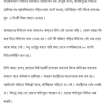
যাত্রীকল্যাণ সমিতির মহাসচিব মোজাম্মেল হক চৌধুরী বলেন, মাদারীপুরের শিবচরে
দুর্ঘটনার পর প্রাথমিকভাবে গাড়ির চাকা ফেটে যাওয়া, অতিরিক্ত গতি কিংবা চালকের
ঘুম- এ তিনটি বিষয় সামনে এসেছে।
যানবাহনের ফিটনেস সনদ থাকলেও বাস্তবে ফিট নেই অনেক গাড়ি। কেবল নবায়ন ফি
জমা দিয়ে ফিটনেস সনদ নেওয়া হয়। তাই কী পরিমাণ গাড়ির ফিটনেস নেই তার তথ্য
কারো কাছে নেই। শুধু এতটুকু বলতে পারি সাদা চোখে গণপরিবহনের ৯০ ভাগই
ফিটনেসবিহীন মনে হয়।
তিনি আরও বলেন, রাস্তার নির্মাণত্রুটি চালকের অবহেলা কিংবা মালিকের অবহেলা
থাকতে পারে অধিকাংশ দুর্ঘটনায়। সাধারণ যাত্রীদের সচেতনতার কথা বলা হয়।
প্রাইভেট গাড়িতে সিটবেল্ট থাকে, বাণিজ্যিক গাড়িতে তা নেই। যাত্রীদের দোষ দেখছি
না। কিন্তু তারা তো কোনো ক্ষতিপূরণ পাচ্ছেন না। তাদের ক্ষতিপূরণ নিশ্চিত করা
জরুরি।