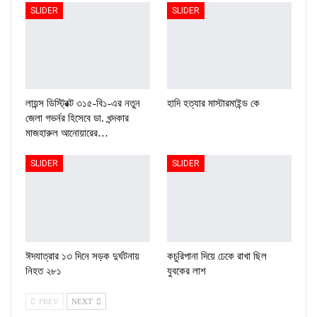
SLIDER
SLIDER
লায়ন্স ডিস্ট্রিক্ট ৩১৫-বি১-এর নতুন
হাদি হত্যার মাস্টারমাইন্ড কে
জেলা গভর্নর হিসেবে ডা. খন্দকার
মাজহারুল আনোয়ারের…
SLIDER
SLIDER
ঈদযাত্রার ১৩ দিনে সড়ক দুর্ঘটনায়
কচুরিপানা দিয়ে ঢেকে রাখা ছিল
নিহত ২৮১
যুবকের লাশ
PREV
NEXT