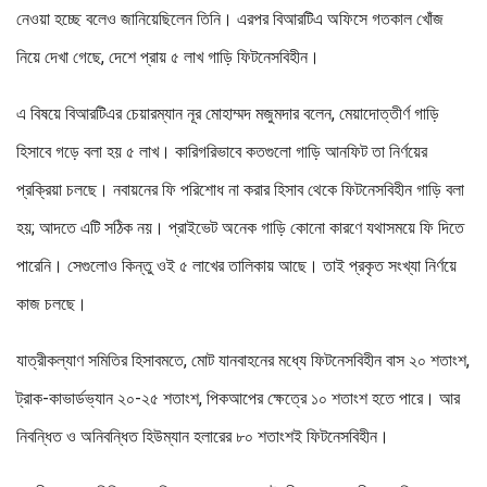
নেওয়া হচ্ছে বলেও জানিয়েছিলেন তিনি। এরপর বিআরটিএ অফিসে গতকাল খোঁজ
নিয়ে দেখা গেছে, দেশে প্রায় ৫ লাখ গাড়ি ফিটনেসবিহীন।
এ বিষয়ে বিআরটিএর চেয়ারম্যান নূর মোহাম্মদ মজুমদার বলেন, মেয়াদোত্তীর্ণ গাড়ি
হিসাবে গড়ে বলা হয় ৫ লাখ। কারিগরিভাবে কতগুলো গাড়ি আনফিট তা নির্ণয়ের
প্রক্রিয়া চলছে। নবায়নের ফি পরিশোধ না করার হিসাব থেকে ফিটনেসবিহীন গাড়ি বলা
হয়; আদতে এটি সঠিক নয়। প্রাইভেট অনেক গাড়ি কোনো কারণে যথাসময়ে ফি দিতে
পারেনি। সেগুলোও কিন্তু ওই ৫ লাখের তালিকায় আছে। তাই প্রকৃত সংখ্যা নির্ণয়ে
কাজ চলছে।
যাত্রীকল্যাণ সমিতির হিসাবমতে, মোট যানবাহনের মধ্যে ফিটনেসবিহীন বাস ২০ শতাংশ,
ট্রাক-কাভার্ডভ্যান ২০-২৫ শতাংশ, পিকআপের ক্ষেত্রে ১০ শতাংশ হতে পারে। আর
নিবন্ধিত ও অনিবন্ধিত হিউম্যান হলারের ৮০ শতাংশই ফিটনেসবিহীন।