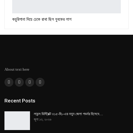
কচুরিপানা দিয়ে ঢেকে রাখা ছিল যুবকের লাশ
About text here
Recent Posts
লায়ন্স ডিস্ট্রিক্ট ৩১৫-বি১-এর নতুন জেলা গভর্নর হিসেবে…
জুলা ১৩, ২০২৬