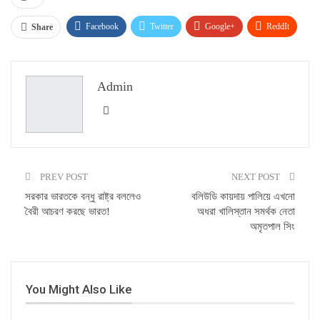
Facebook
Twitter
Google+
ReddIt
Share
WhatsApp
Pinterest
Email
Admin
PREV POST
NEXT POST
সরকার ভারতকে বন্ধু রাষ্ট্র বললেও
বলিউডি কায়দায় পালিয়ে এখনো
বৈরী আচরণ করছে ভারত!
অধরা খালিস্তান সমর্থক নেতা
অমৃতপাল সিং
You Might Also Like