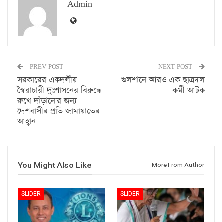
Admin
PREV POST
NEXT POST
সরকারের একদলীয়
গুলশানে আরও এক ছাত্রদল
স্বৈরাচারী দুঃশাসনের বিরুদ্ধে
কর্মী আটক
রুখে দাঁড়ানোর জন্য
দেশবাসীর প্রতি জামায়াতের
আহ্বান
You Might Also Like
More From Author
SLIDER
SLIDER