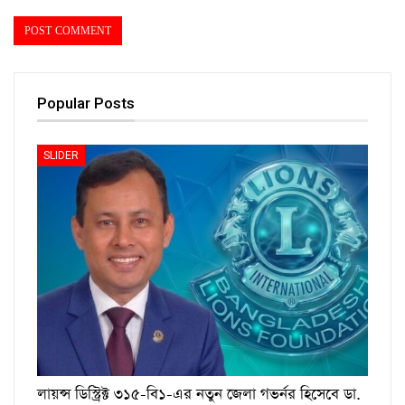
Popular Posts
SLIDER
লায়ন্স ডিস্ট্রিক্ট ৩১৫-বি১-এর নতুন জেলা গভর্নর হিসেবে ডা.