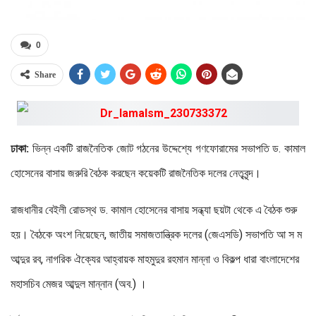
0
Share
ঢাকা:
ভিন্ন একটি রাজনৈতিক জোট গঠনের উদ্দেশ্যে গণফোরামের সভাপতি ড. কামাল
হোসেনের বাসায় জরুরি বৈঠক করছেন কয়েকটি রাজনৈতিক দলের নেতৃবৃন্দ।
রাজধানীর বেইলী রোডস্থ ড. কামাল হোসেনের বাসায় সন্ধ্যা ছয়টা থেকে এ বৈঠক শুরু
হয়। বৈঠকে অংশ নিয়েছেন, জাতীয় সমাজতান্ত্রিক দলের (জেএসডি) সভাপতি আ স ম
আব্দুর রব, নাগরিক ঐক্যের আহ্বায়ক মাহমুদুর রহমান মান্না ও বিকল্প ধারা বাংলাদেশের
মহাসচিব মেজর ‍আব্দুল মান্নান (অব.) ।