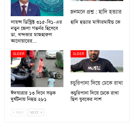
লায়ন্স ডিস্ট্রিক্ট ৩১৫-বি১-এর
হাদি হত্যার মাস্টারমাইন্ড কে
নতুন জেলা গভর্নর হিসেবে
ডা. খন্দকার মাজহারুল
আনোয়ারের…
SLIDER
SLIDER
ঈদযাত্রার ১৩ দিনে সড়ক
কচুরিপানা দিয়ে ঢেকে রাখা
দুর্ঘটনায় নিহত ২৮১
ছিল যুবকের লাশ
PREV
NEXT