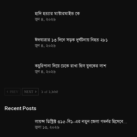
হাদি হত্যার মাস্টারমাইন্ড কে
জুন ৪, ২০২৬
ঈদযাত্রার ১৩ দিনে সড়ক দুর্ঘটনায় নিহত ২৮১
জুন ৪, ২০২৬
কচুরিপানা দিয়ে ঢেকে রাখা ছিল যুবকের লাশ
জুন ৪, ২০২৬
PREV
NEXT
১ of ১,৯৬৫
Recent Posts
লায়ন্স ডিস্ট্রিক্ট ৩১৫-বি১-এর নতুন জেলা গভর্নর হিসেবে…
জুলা ১৩, ২০২৬