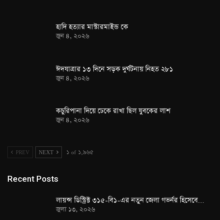
হাদি হত্যার মাস্টারমাইন্ড কে
জুন ৪, ২০২৬
ঈদযাত্রার ১৩ দিনে সড়ক দুর্ঘটনায় নিহত ২৮১
জুন ৪, ২০২৬
কচুরিপানা দিয়ে ঢেকে রাখা ছিল যুবকের লাশ
জুন ৪, ২০২৬
PREV
NEXT
১ of ১,৯৬৫
Recent Posts
লায়ন্স ডিস্ট্রিক্ট ৩১৫-বি১-এর নতুন জেলা গভর্নর হিসেবে…
জুলা ১৩, ২০২৬