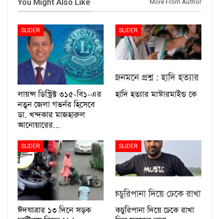
You Might Also Like
More From Author
SLIDER
SLIDER
লায়ন্স ডিস্ট্রিক্ট ৩১৫-বি১-এর
হাদি হত্যার মাস্টারমাইন্ড কে
নতুন জেলা গভর্নর হিসেবে
ডা. খন্দকার মাজহারুল
আনোয়ারের…
SLIDER
SLIDER
ঈদযাত্রার ১৩ দিনে সড়ক
কচুরিপানা দিয়ে ঢেকে রাখা