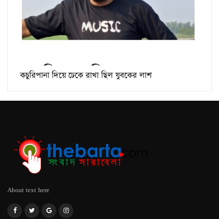
কচুরিপানা দিয়ে ঢেকে রাখা ছিল যুবকের লাশ
About text here