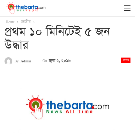
Home
জাতীয়
প্রথম ১০ মিনিটেই ৫ জন
উদ্ধার
On
জুলা ২, ২০১৬
By
Admin
জাতীয়