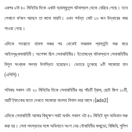
এরপর ৮টা ৪০ মিনিটের দিকে একটা অ্যাম্বুলেন্স ঘটনাস্থল থেকে বেরিয়ে গেছে। তবে
সেখানে ক’জন আছেন তা জানা যায়নি। এখন পর্যন্ত মোট ১৩ জন উদ্ধারের খবর
পাওয়া গেছে।
এদিকে গতরাতে হামলা শুরুর পর থেকেই সবরকম প্রস্তুতি শুরু করে
আইনশৃঙ্খলাবাহিনী। অপেক্ষা ছিল সেনাবাহিনীর। ইতোমধ্যে ঘটনাস্থলে সেনাবাহিনীর
বিপুল সংখ্যক সদস্য উপস্থিত হয়েছেন। ভেতরে ঢুকেছে ৯টি সাজোয়া যান
(এপিসি)।
শনিবার সকাল ৭টা ২০ মিনিটের দিকে সেনাবাহিনীর বড় পাঁচটি ট্রাক, ছোট জিপ ১০টি,
নয়টি ট্যাংকের মতো দেখতে সাজোয়া যানসহ বিশাল বহর আসে।[ads2]
এদিকে সেনাবাহিনী আসার কিছুক্ষণ পরই অর্থাৎ সকাল ৭টা ৪০ মিনিটে মূল অভিযান শুরু
করা হয়। সেনা সদস্যদের সঙ্গে অভিযানে অংশ নেয় নৌবাহিনীর কমান্ডো, বিজিবি, পুলিশ