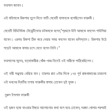
ফয়সাল জানান।
ওই মহিলাকে রিকশায় তুলে দিতে নাতী মেহেদী হাসানকে বলেছিলেন ফারুকী।
মেহেদী বিডিনিউজ টোয়েন্টিফোর ডটকমকে বলেন,“প্রথমে উনি আমাকে বললেন গাউসিয়া
যাবেন। এরপর রিকশা ঠিক করে দেয়ার সময় বললেন যাবেন গুলিস্তান। রিকশায় উঠে
পড়েই আমাকে বাসায় চলে যেতে বলেন তিনি।”
ফয়সালের সন্দেহ, হত্যাকারীরা খোঁজ-খবর নিতেই ওই নারীকে পাঠিয়েছিলেন।
ওই নারী সন্ধ্যায় বেরিয়ে যান। তারপর রাত ৮টার দিকে ১৭৪ পূর্ব রাজবাজারের চারতলা
ওই ভবনের দ্বিতীয় তলায় ফারুকীর বাসায় ঢোকেন দুই যুবক।
নুরুল ইসলাম ফারুকী
ওই দুজন হজে যাওয়ার বিষয়ে আলোচনার কথা বলে ঘরে ঢোকেন, দরজা খোলার পরপরই