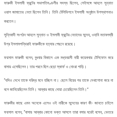
ফারুকী ইসলামী ফ্রন্টের সভাপতিমণ্ডলীর সদস্য ছিলেন, সেইসঙ্গে আহলে ‍সুন্নাত
ওয়াল জামাতের নেতা ছিলেন তিনি। তিনি টেলিভিশনে ইসলামী অনুষ্ঠান উপস্থাপনাও
করতেন।
সুন্নিবাদী সংগঠন আহলে সুন্নাত ও ইসলামী ফ্রন্টের নেতাদের সন্দেহ, ওহাবি মতাবলম্বী
উগ্র ইসলামপন্থিরাই ফারুকীকে হত্যার পেছনে রয়েছে।
ফয়সাল ফারুকী বলেন, বুধবার বিকালে এক মধ্যবয়সী নারী কয়েকবার টেলিফোন করে
বাসায় এসেছিলেন। তার পরনে ছিল ছেড়া স্কার্ফ ও নোংরা শাড়ি।
“যদিও দেখে তাকে দরিদ্র মনে হচ্ছিল না। ছেলে বিয়ের পর তাকে দেখাশোনা করে না
বলে জানিয়েছিলেন তিনি। আব্বার কাছে দোয়া চেয়েছিলেন তিনি।”
ফারুকীর কাছে এমন অনেকে এলেও ওই নারীকে সন্দেহের কারণ কী- জানতে চাইলে
ফয়সাল বলেন, “বাসায় আব্বার কোনো ভক্ত আসলে তারা বসার ঘরেই বসেন, ভেতরে