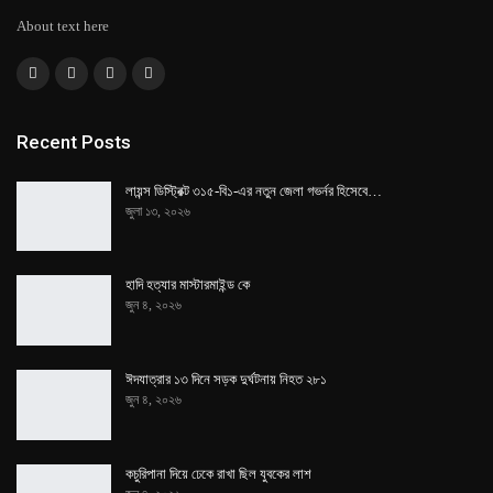
About text here
Recent Posts
লায়ন্স ডিস্ট্রিক্ট ৩১৫-বি১-এর নতুন জেলা গভর্নর হিসেবে…
জুলা ১৩, ২০২৬
হাদি হত্যার মাস্টারমাইন্ড কে
জুন ৪, ২০২৬
ঈদযাত্রার ১৩ দিনে সড়ক দুর্ঘটনায় নিহত ২৮১
জুন ৪, ২০২৬
কচুরিপানা দিয়ে ঢেকে রাখা ছিল যুবকের লাশ