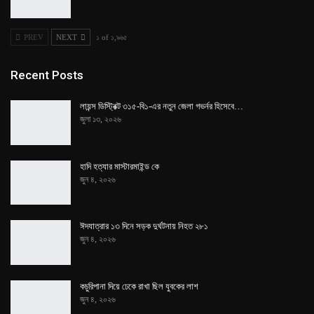
PREV
NEXT
১ of ১,৯৬৫
Recent Posts
লায়ন্স ডিস্ট্রিক্ট ৩১৫-বি১-এর নতুন জেলা গভর্নর হিসেবে…
জুলা ১৩, ২০২৬
হাদি হত্যার মাস্টারমাইন্ড কে
জুন ৪, ২০২৬
ঈদযাত্রার ১৩ দিনে সড়ক দুর্ঘটনায় নিহত ২৮১
জুন ৪, ২০২৬
কচুরিপানা দিয়ে ঢেকে রাখা ছিল যুবকের লাশ
জুন ৪, ২০২৬