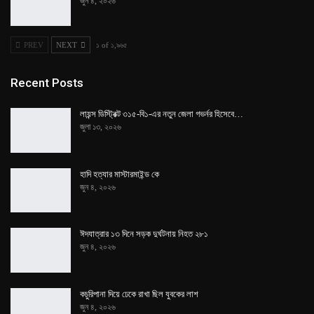
জুন ৪, ২০২৬
PREV
NEXT
১ of ১,৯৬৫
Recent Posts
লায়ন্স ডিস্ট্রিক্ট ৩১৫-বি১-এর নতুন জেলা গভর্নর হিসেবে…
জুলা ১৩, ২০২৬
হাদি হত্যার মাস্টারমাইন্ড কে
জুন ৪, ২০২৬
ঈদযাত্রার ১৩ দিনে সড়ক দুর্ঘটনায় নিহত ২৮১
জুন ৪, ২০২৬
কচুরিপানা দিয়ে ঢেকে রাখা ছিল যুবকের লাশ
জুন ৪, ২০২৬