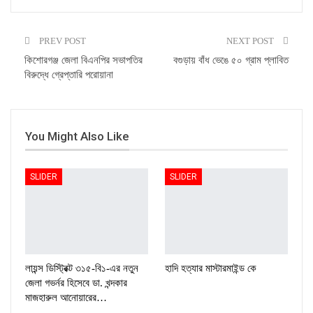
PREV POST
NEXT POST
কিশোরগঞ্জ জেলা বিএনপির সভাপতির
বগুড়ায় বাঁধ ভেঙে ৫০ গ্রাম প্লাবিত
বিরুদ্ধে গ্রেপ্তারি পরোয়ানা
You Might Also Like
SLIDER
SLIDER
লায়ন্স ডিস্ট্রিক্ট ৩১৫-বি১-এর নতুন
হাদি হত্যার মাস্টারমাইন্ড কে
জেলা গভর্নর হিসেবে ডা. খন্দকার
মাজহারুল আনোয়ারের…