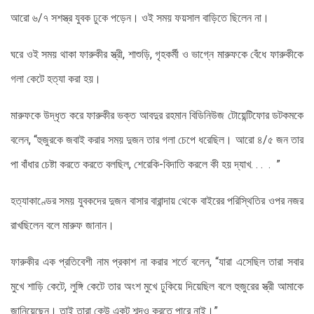
আরো ৬/৭ সশস্ত্র যুবক ঢুকে পড়েন। ওই সময় ফয়সাল বাড়িতে ছিলেন না।
ঘরে ওই সময় থাকা ফারুকীর স্ত্রী, শাশুড়ি, গৃহকর্মী ও ভাগ্নে মারুফকে বেঁধে ফারুকীকে
গলা কেটে হত্যা করা হয়।
মারুফকে উদ্ধৃত করে ফারুকীর ভক্ত আবদুর রহমান বিডিনিউজ টোয়েন্টিফোর ডটকমকে
বলেন, “হুজুরকে জবাই করার সময় দুজন তার গলা চেপে ধরেছিল। আরো ৪/৫ জন তার
পা বাঁধার চেষ্টা করতে করতে বলছিল, শেরেকি-বিদাতি করলে কী হয় দ্যাখ. . . . ”
হত্যাকাণ্ডের সময় যুবকদের দুজন বাসার বারান্দায় থেকে বাইরের পরিস্থিতির ওপর নজর
রাখছিলেন বলে মারুফ জানান।
ফারুকীর এক প্রতিবেশী নাম প্রকাশ না করার শর্তে বলেন, “যারা এসেছিল তারা সবার
মুখে শাড়ি কেটে, লুঙ্গি কেটে তার অংশ মুখে ঢুকিয়ে দিয়েছিল বলে হুজুরের স্ত্রী আমাকে
জানিয়েছেন। তাই তারা কেউ একটু শব্দও করতে পারে নাই।”