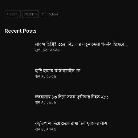
PREV
NEXT
১ of ১,৯৬৫
Recent Posts
লায়ন্স ডিস্ট্রিক্ট ৩১৫-বি১-এর নতুন জেলা গভর্নর হিসেবে…
জুলা ১৩, ২০২৬
হাদি হত্যার মাস্টারমাইন্ড কে
জুন ৪, ২০২৬
ঈদযাত্রার ১৩ দিনে সড়ক দুর্ঘটনায় নিহত ২৮১
জুন ৪, ২০২৬
কচুরিপানা দিয়ে ঢেকে রাখা ছিল যুবকের লাশ
জুন ৪, ২০২৬