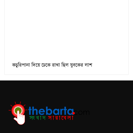
কচুরিপানা দিয়ে ঢেকে রাখা ছিল যুবকের লাশ