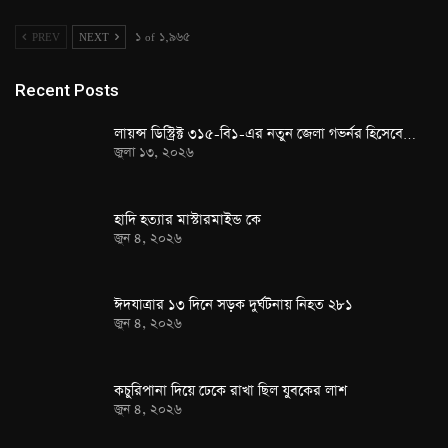
PREV
NEXT
১ of ১,৯৬৫
Recent Posts
লায়ন্স ডিস্ট্রিক্ট ৩১৫-বি১-এর নতুন জেলা গভর্নর হিসেবে…
জুলা ১৩, ২০২৬
হাদি হত্যার মাস্টারমাইন্ড কে
জুন ৪, ২০২৬
ঈদযাত্রার ১৩ দিনে সড়ক দুর্ঘটনায় নিহত ২৮১
জুন ৪, ২০২৬
কচুরিপানা দিয়ে ঢেকে রাখা ছিল যুবকের লাশ
জুন ৪, ২০২৬