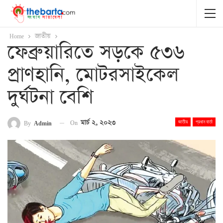
Home
জাতীয়
ফেব্রুয়ারিতে সড়কে ৫৩৬
প্রাণহানি, মোটরসাইকেল
দুর্ঘটনা বেশি
On
মার্চ ২, ২০২৩
By
Admin
জাতীয়
প্রধান বার্তা