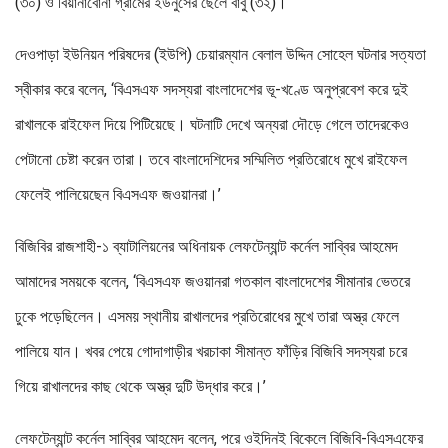
(৩০) ও বিয়ানাবোনা গ্রামের ইউনুসের ছেলে বাবু (৩২)।
দেওপাড়া ইউনিয়ন পরিষদের (ইউপি) চেয়ারম্যান বেলাল উদ্দিন সোহেল ঘটনার সত্যতা
স্বীকার করে বলেন, ‘বিএসএফ সদস্যরা বাংলাদেশের ভূ-খণ্ডে অনুপ্রবেশ করে দুই
রাখালকে রাইফেল দিয়ে পিটিয়েছে। ঘটনাটি দেখে অন্যরা দৌড়ে গেলে তাদেরকেও
পেটানো চেষ্টা করেন তারা। তবে বাংলাদেশিদের সম্মিলিত প্রতিরোধে মুখে রাইফেল
ফেলেই পালিয়েছেন বিএসএফ জওয়ানরা।’
বিজিবির রাজশাহী-১ ব্যাটালিয়নের অধিনায়ক লেফটেন্যান্ট কর্নেল সাব্বির আহমেদ
আমাদের সময়কে বলেন, ‘বিএসএফ জওয়ানরা গতকাল বাংলাদেশের সীমানার ভেতরে
ঢুকে পড়েছিলেন। এসময় স্থানীয় রাখালদের প্রতিরোধের মুখে তারা অস্ত্র ফেলে
পালিয়ে যান। খবর পেয়ে গোদাগাড়ীর খরচাকা সীমান্ত ফাঁড়ির বিজিবি সদস্যরা চরে
গিয়ে রাখালদের কাছ থেকে অস্ত্র দুটি উদ্ধার করে।’
লেফটেন্যান্ট কর্নেল সাব্বির আহমেদ বলেন, পরে ওইদিনই বিকেলে বিজিবি-বিএসএফের