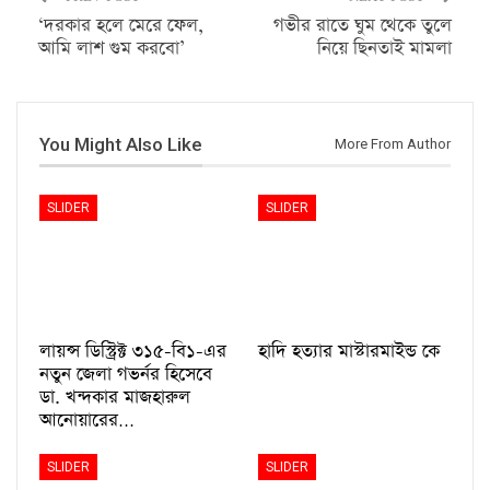
‘দরকার হলে মেরে ফেল,
গভীর রাতে ঘুম থেকে তুলে
আমি লাশ গুম করবো’
নিয়ে ছিনতাই মামলা
You Might Also Like
More From Author
SLIDER
SLIDER
লায়ন্স ডিস্ট্রিক্ট ৩১৫-বি১-এর
হাদি হত্যার মাস্টারমাইন্ড কে
নতুন জেলা গভর্নর হিসেবে
ডা. খন্দকার মাজহারুল
আনোয়ারের…
SLIDER
SLIDER