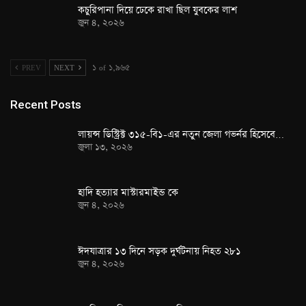
কচুরিপানা দিয়ে ঢেকে রাখা ছিল যুবকের লাশ
জুন ৪, ২০২৬
PREV
NEXT
১ of ১,৯৬৫
Recent Posts
লায়ন্স ডিস্ট্রিক্ট ৩১৫-বি১-এর নতুন জেলা গভর্নর হিসেবে…
জুলা ১৩, ২০২৬
হাদি হত্যার মাস্টারমাইন্ড কে
জুন ৪, ২০২৬
ঈদযাত্রার ১৩ দিনে সড়ক দুর্ঘটনায় নিহত ২৮১
জুন ৪, ২০২৬