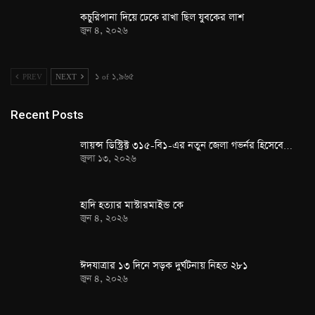
কচুরিপানা দিয়ে ঢেকে রাখা ছিল যুবকের লাশ
জুন ৪, ২০২৬
PREV
NEXT
১ of ১,৯৬৫
Recent Posts
লায়ন্স ডিস্ট্রিক্ট ৩১৫-বি১-এর নতুন জেলা গভর্নর হিসেবে…
জুলা ১৩, ২০২৬
হাদি হত্যার মাস্টারমাইন্ড কে
জুন ৪, ২০২৬
ঈদযাত্রার ১৩ দিনে সড়ক দুর্ঘটনায় নিহত ২৮১
জুন ৪, ২০২৬