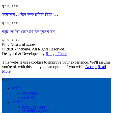
জুন ৪, ২০২৬
ঈদযাত্রার ১৩ দিনে সড়ক দুর্ঘটনায় নিহত ২৮১
জুন ৪, ২০২৬
কচুরিপানা দিয়ে ঢেকে রাখা ছিল যুবকের লাশ
জুন ৪, ২০২৬
Prev
Next
১ of ১,৯৬৫
© 2026 - thebarta. All Rights Reserved.
Designed & Developed by
RonginCloud
This website uses cookies to improve your experience. We'll assume
you're ok with this, but you can opt-out if you wish.
Accept
Read
More
Sign in
জাতীয়
নগর-মহানগর
জেলা বার্তা
রাজনীতি
বি এন পি-ছাত্রদল
আওয়ামীলীগ-ছাত্রলীগ