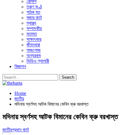
রেসিপি
তরুণ কণ্ঠ
পাঠক মত
মজার বার্তা
স্বাস্থ্য
সম্পাদকীয়
মতামত
সাক্ষাৎকার
জীবনধারা
সাজগোজ
অন্যরকম
ভিডিও গ্যালারী
বিজ্ঞাপন
Home
জাতীয়
মদিনায় স্বর্ণসহ আটক বিমানের কেবিন ক্রু বরখাস্ত
মদিনায় স্বর্ণসহ আটক বিমানের কেবিন ক্রু বরখাস্ত
জাতীয়
প্রধান বার্তা