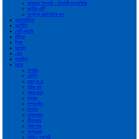
জামায়াত ইসলামী – ইসলামী ছাত্রশিবির
জাতীয় পার্টি
অন্যান্য রাজনৈতিক দল
আন্তর্জাতিক
অর্থনীতি
কোর্ট-কাচারি
মিডিয়া
শিক্ষা
আমোদ
খেলা
প্রযুক্তি
আরো
অপরাধ
রেসিপি
তরুণ কণ্ঠ
পাঠক মত
মজার বার্তা
স্বাস্থ্য
সম্পাদকীয়
মতামত
সাক্ষাৎকার
জীবনধারা
সাজগোজ
অন্যরকম
ভিডিও গ্যালারী