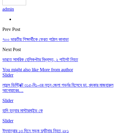
admin
Prev Post
৭০০ ভারতীয় শিক্ষার্থীকে ফেরত পাঠাল কানাডা
Next Post
ভারতে সামরিক হেলিকপ্টার বিধ্বস্ত, ২ পাইলট নিহত
You might also like
More from author
Slider
লায়ন্স ডিস্ট্রিক্ট ৩১৫-বি১-এর নতুন জেলা গভর্নর হিসেবে ডা. খন্দকার মাজহারুল
আনোয়ারের…
Slider
হাদি হত্যার মাস্টারমাইন্ড কে
Slider
ঈদযাত্রার ১৩ দিনে সড়ক দুর্ঘটনায় নিহত ২৮১