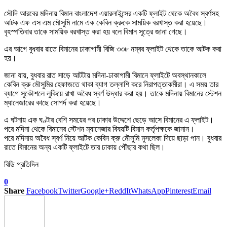
সৌদি আরবের মদিনায় বিমান বাংলাদেশ এয়ারলাইন্সের একটি ফ্লাইট থেকে অবৈধ স্বর্ণসহ
আটক এফ এস এম মৌসুমি নামে এক কেবিন ক্রুকে সাময়িক বরখাস্ত করা হয়েছে।
বৃহস্পতিবার তাকে সাময়িক বরখাস্ত করা হয় বলে বিমান সূত্রে জানা গেছে।
এর আগে বুধবার রাতে বিমানের ঢাকাগামী বিজি ৩৩৮ নম্বর ফ্লাইট থেকে তাকে আটক করা
হয়।
জানা যায়, বুধবার রাত সাড়ে আটটায় মদিনা-ঢাকাগামী বিমানে ফ্লাইটে অবস্থানকালে
কেবিন ক্রু মৌসুমির হেফাজতে থাকা ব্যাগ তল্লাশি করে নিরাপত্তাকর্মীরা। এ সময় তার
ব্যাগে সুকৌশলে লুকিয়ে রাখা অবৈধ স্বর্ণ উদ্ধার করা হয়। তাকে মদিনায় বিমানের স্টেশন
ম্যানেজারের কাছে সোপর্দ করা হয়েছে।
এ ঘটনায় এক ঘণ্টার বেশি সময়ের পর ঢাকার উদ্দেশে ছেড়ে আসে বিমানের এ ফ্লাইট।
পরে মদিনা থেকে বিমানের স্টেশন ম্যানেজার বিষয়টি বিমান কর্তৃপক্ষকে জানান।
পরে মদিনায় অবৈধ স্বর্ণ নিয়ে আটক কেবিন ক্রু মৌসুমি মুসলেকা দিয়ে ছাড়া পান। বুধবার
রাতে বিমানের অন্য একটি ফ্লাইটে তার ঢাকায় পৌঁছার কথা ছিল।
বিডি প্রতিদিন
0
Share
Facebook
Twitter
Google+
ReddIt
WhatsApp
Pinterest
Email