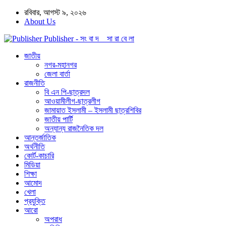
রবিবার, আগস্ট ৯, ২০২৬
About Us
Publisher - সং বা দ সা রা বে লা
জাতীয়
নগর-মহানগর
জেলা বার্তা
রাজনীতি
বি এন পি-ছাত্রদল
আওয়ামীলীগ-ছাত্রলীগ
জামায়াত ইসলামী – ইসলামী ছাত্রশিবির
জাতীয় পার্টি
অন্যান্য রাজনৈতিক দল
আন্তর্জাতিক
অর্থনীতি
কোর্ট-কাচারি
মিডিয়া
শিক্ষা
আমোদ
খেলা
প্রযুক্তি
আরো
অপরাধ