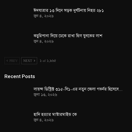
ঈদযাত্রার ১৩ দিনে সড়ক দুর্ঘটনায় নিহত ২৮১
জুন ৪, ২০২৬
কচুরিপানা দিয়ে ঢেকে রাখা ছিল যুবকের লাশ
জুন ৪, ২০২৬
PREV
NEXT
১ of ১,৯৬৫
Recent Posts
লায়ন্স ডিস্ট্রিক্ট ৩১৫-বি১-এর নতুন জেলা গভর্নর হিসেবে…
জুলা ১৩, ২০২৬
হাদি হত্যার মাস্টারমাইন্ড কে
জুন ৪, ২০২৬