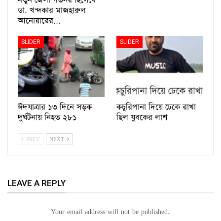
নতুন জেলা গভর্নর হিসেবে
ডা. খন্দকার মাজহারুল
আনোয়ারের…
SLIDER
SLIDER
ঈদযাত্রার ১৩ দিনে সড়ক
কচুরিপানা দিয়ে ঢেকে রাখা
দুর্ঘটনায় নিহত ২৮১
ছিল যুবকের লাশ
PREV
NEXT
LEAVE A REPLY
Your email address will not be published.