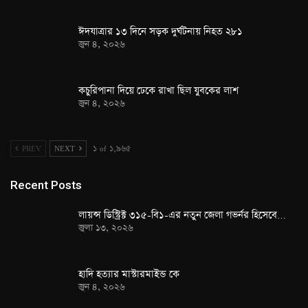
ঈদযাত্রার ১৩ দিনে সড়ক দুর্ঘটনায় নিহত ২৮১
জুন ৪, ২০২৬
কচুরিপানা দিয়ে ঢেকে রাখা ছিল যুবকের লাশ
জুন ৪, ২০২৬
PREV
NEXT
১ of ১,৯৬৫
Recent Posts
লায়ন্স ডিস্ট্রিক্ট ৩১৫-বি১-এর নতুন জেলা গভর্নর হিসেবে…
জুলা ১৩, ২০২৬
হাদি হত্যার মাস্টারমাইন্ড কে
জুন ৪, ২০২৬