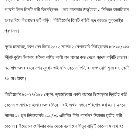
ফরেস্ট হিলে তিনটি বাড়ী কিনেছিলেন। আর কানাডার টরেন্টোতে ৩ মিলিয়ন কানাডিয়ান
ডলার দিয়ে কিনেছেন দুটি বাড়ি। নিউইয়র্কের তিনটি বাড়িই জব্দ করেছে যুক্তরাষ্ট্র
প্রশাসন।
সূত্র জানাচ্ছে, বরুণ দেব মিত্র ২০১২ সালের ২ ফেব্রুয়ারি নিউইয়র্কের ৮৭-৩০/১৬৯
স্ট্রিট কুইন্স ঠিকানায় জনৈক নাসির আলী খান পলের কাছ থেকে প্রথম বাড়ীটি কেনেন।
৭৬ লাখ ডলার ব্যয়ে নগদ মুদ্রায় ওই বাড়ি কেনেন তিনি, যা বাংলাদেশি মুদ্রায় ৬ কোটি
৪৬ লাখ টাকা।
নিউইয়র্কের ৮৫-২৭/১৬৮ প্লেস, জ্যামাইকায় একই বছরের ডিসেম্বরে দ্বিতীয় বাড়ী
কেনেন ৭ লাখ ৮৫ হাজার ডলার দিয়ে। ওই অর্থও নগদে পরিশোধ করা হয়। ২০১৮
সালের ১২ জুন নিউইয়র্কের ১১৩/৮১ এভিনিউ কিউ গার্ডেনস ঠিকানার তৃতীয় বাড়ী
কেনেন। ইয়েলেনা সেডিনার কাছ থেকে বরুণ দেব মিত্র বাড়িটি কেনেন ৭ লাখ ৭৫