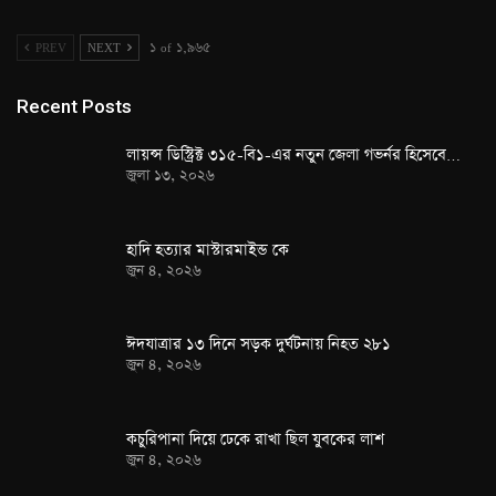
PREV
NEXT
১ of ১,৯৬৫
Recent Posts
লায়ন্স ডিস্ট্রিক্ট ৩১৫-বি১-এর নতুন জেলা গভর্নর হিসেবে…
জুলা ১৩, ২০২৬
হাদি হত্যার মাস্টারমাইন্ড কে
জুন ৪, ২০২৬
ঈদযাত্রার ১৩ দিনে সড়ক দুর্ঘটনায় নিহত ২৮১
জুন ৪, ২০২৬
কচুরিপানা দিয়ে ঢেকে রাখা ছিল যুবকের লাশ
জুন ৪, ২০২৬