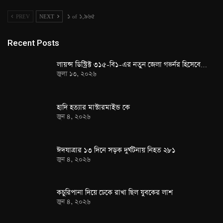
PREV
NEXT
১ of ১,৯৬৫
Recent Posts
লায়ন্স ডিস্ট্রিক্ট ৩১৫-বি১-এর নতুন জেলা গভর্নর হিসেবে…
জুলা ১৩, ২০২৬
হাদি হত্যার মাস্টারমাইন্ড কে
জুন ৪, ২০২৬
ঈদযাত্রার ১৩ দিনে সড়ক দুর্ঘটনায় নিহত ২৮১
জুন ৪, ২০২৬
কচুরিপানা দিয়ে ঢেকে রাখা ছিল যুবকের লাশ
জুন ৪, ২০২৬