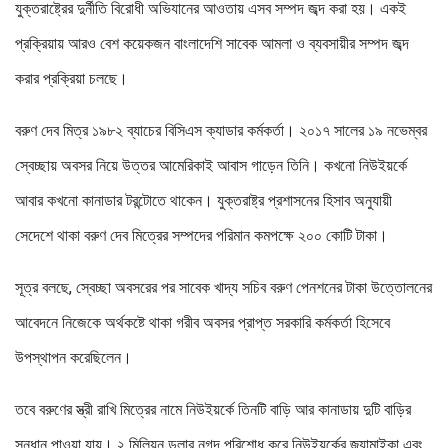
যুক্তরাষ্ট্রের দুর্নীতি বিরোধী অভিযানের আওতায় এসব সম্পদ জব্দ করা হয়। একই
প্রক্রিয়ায় আরও বেশ কয়েকজন বাংলাদেশি সাবেক আমলা ও ব্যবসায়ীর সম্পদ জব্দ
করার প্রক্রিয়া চলছে।
বরুণ দেব মিত্র ১৯৮২ ব্যাচের বিসিএস ক্যাডার কর্মকর্তা। ২০১৭ সালের ১৯ নভেম্বর
স্বেচ্ছায় অবসর নিয়ে উত্তর আমেরিকাই আবাস গাড়েন তিনি। কখনো নিউইয়র্কে
আবার কখনো কানাডার টরন্টোতে থাকেন। যুক্তরাষ্ট্র প্রশাসনের হিসাব অনুযায়ী
সেদেশে থাকা বরুণ দেব মিত্রের সম্পদের পরিমান কমপক্ষে ২০০ কোটি টাকা।
সূত্র বলছে, স্বেচ্ছা অবসরের পর সাবেক খাদ্য সচিব বরুণ পেনশনের টাকা উত্তোলনের
আবেদনে নিজেকে অর্থকষ্টে থাকা গরীব অবসর প্রাপ্ত সরকারি কর্মকর্তা হিসেবে
উপস্থাপন করেছিলেন।
তবে বরুণের স্ত্রী রাখি মিত্রের নামে নিউইয়র্কে তিনটি বাড়ি আর কানাডায় দুটি বাড়ির
সন্ধান পাওয়া যায়। ২ মিলিয়ন ডলার নগদ পরিশোধ করে নিউইয়র্কের জ্যামাইকা এবং