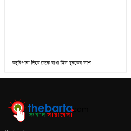
কচুরিপানা দিয়ে ঢেকে রাখা ছিল যুবকের লাশ