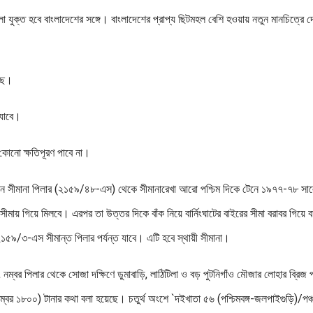
 যুক্ত হবে বাংলাদেশের সঙ্গে। বাংলাদেশের প্রাপ্য ছিটমহল বেশি হওয়ায় নতুন মানচিত্রে 
েছে।
 যাবে।
কোনো ক্ষতিপূরণ পাবে না।
িদ্যমান সীমানা পিলার (২১৫৯/৪৮-এস) থেকে সীমানারেখা আরো পশ্চিম দিকে টেনে ১৯৭৭-৭৮ সা
ণ সীমায় গিয়ে মিলবে। এরপর তা উত্তর দিকে বাঁক নিয়ে বার্নিংঘাটের বাইরের সীমা বরাবর গিয়ে বর
য়ে ২১৫৯/৩-এস সীমান্ত পিলার পর্যন্ত যাবে। এটি হবে স্থায়ী সীমানা।
ম্বর পিলার থেকে সোজা দক্ষিণে ডুমাবাড়ি, লাঠিটিলা ও বড় পুটনিগাঁও মৌজার লোহার ব্রিজ পর
র নম্বর ১৮০০) টানার কথা বলা হয়েছে। চতুর্থ অংশে `দইখাতা ৫৬ (পশ্চিমবঙ্গ-জলপাইগুড়ি)/পঞ