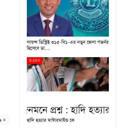
লায়ন্স ডিস্ট্রিক্ট ৩১৫-বি১-এর নতুন জেলা গভর্নর
হিসেবে ডা.…
SLIDER
হাদি হত্যার মাস্টারমাইন্ড কে
0