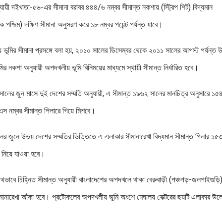
য়ী দইখাতা-৫৬-এর সীমানা বরাবর ৪৪৪/৬ নম্বর সীমান্ত নকশায় (স্ট্রিপ শিট) বিদ্যমান
্চিম) দক্ষিণ সীমানা অনুসরণ করে ১৮ নম্বর পয়েন্ট পর্যন্ত যাবে।
ীয় ভূমির সীমানা প্রসঙ্গে বলা হয়, ২০১০ সালের ডিসেম্বর থেকে ২০১১ সালের আগস্ট পর্যন্ত
নকশা অনুযায়ী অপদখলীয় ভূমি বিনিময়ের মাধ্যমে স্থায়ী সীমান্ত নির্ধারিত হবে।
১ সালের জুন মাসে দুই দেশের সম্মতি অনুযায়ী, এ সীমান্ত ১৯৬২ সালের মানচিত্র অনুসারে ১
-এস নম্বর সীমান্ত পিলারে গিয়ে মিশবে।
ালের জুনে উভয় দেশের সম্মতির ভিত্তিতে এ এলাকার সীমানারেখা বিদ্যমান সীমান্ত পিলার ১৫
ত নিয়ে যাওয়া হবে।
থভাবে চিহ্নিত সীমান্ত অনুযায়ী বাংলাদেশের অপদখলে থাকা বেরুবাড়ী (পঞ্চগড়-জলপাইগুড়ি
ীমানারেখা আঁকা হবে। প্রটোকলের অপদখলীয় ভূমি অংশে মেঘালয় সেক্টরের ছয়টি এলাকার উল্