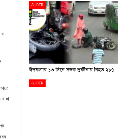
SLIDER
ি ও
র
ঈদযাত্রার ১৩ দিনে সড়ক দুর্ঘটনায় নিহত ২৮১
SLIDER
াড়াতে
 থাকা
াপট
ধ্যে