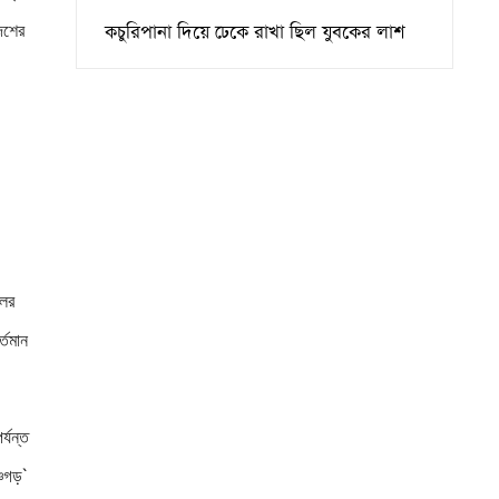
কচুরিপানা দিয়ে ঢেকে রাখা ছিল যুবকের লাশ
দেশের
লের
্তমান
্যন্ত
্চগড়`