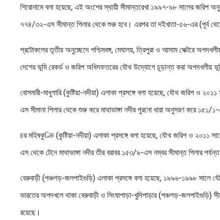
শিরোনামে বলা হয়েছে, এই অংশের স্থায়ী সীমান্তরেখা ১৯৯৭-৯৮ সালের জরিপ অনুযা
৭৭৪/৩২-এস সীমান্ত পিলার থেকে শুরু হবে। এরপর তা দইখাতা-৫৬-এর (পূর্ব থেকে পশ
প্রটোকলের তৃতীয় অনুচ্ছেদে পশ্চিমবঙ্গ, মেঘালয়, ত্রিপুরা ও আসাম সেক্টরে অপদখল
দেশের ভূমি রেকর্ড ও জরিপ অধিদফতরের যৌথ উদ্যোগে চূড়ান্ত করা অপদখলীয় ভূমির 
বোসমারী-মাধুগারি (কুষ্টিয়া-নদীয়া) এলাকা প্রসঙ্গে বলা হয়েছে, যৌথ জরিপ ও ২০১
এস সীমানা পিলার থেকে শুরু করে মাথাভাঙ্গা নদীর পুরনো ধারা অনুসরণ করে ১৫১/১
চর মহিষকুণ্ডি (কুষ্টিয়া-নদীয়া) এলাকা প্রসঙ্গে বলা হয়েছে, যৌথ জরিপ ও ২০১১ স
এস থেকে টেনে মাথাভাঙ্গা নদীর তীর বরাবর ১৫৩/৯-এস নম্বর সীমান্ত পিলার পর্যন্
বেরুবাড়ী (পঞ্চগড়-জলপাইগুড়ি) এলাকা প্রসঙ্গে বলা হয়েছে, ১৯৯৬-১৯৯৮ সালে যৌ
ভারতের অপদখলে থাকা বেরুবাড়ী ও সিংঘাপাড়া-খুদিপাড়ার (পঞ্চগড়-জলপাইগুড়ি) স
রয়েছে।