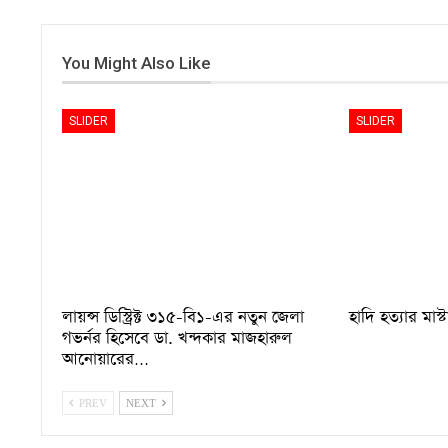
You Might Also Like
SLIDER
SLIDER
লায়ন্স ডিস্ট্রিক্ট ৩১৫-বি১-এর নতুন জেলা
হাদি হত্যার মাস্
গভর্নর হিসেবে ডা. খন্দকার মাজহারুল
আনোয়ারের…
PREV
NEXT