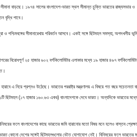
ূ-সীমানা বাড়ছে। ১৯৭৪ সালের বাংলাদেশ-ভারত স্থল সীমান্ত চুক্তি ভারতের রাজ্যসভার ও
 বৃদ্ধি পাবে।
িপুরা ও পশ্চিমবঙ্গের সীমানারেখায় পরিবর্তন আসবে। একই সঙ্গে ছিটমহল সমস্যা, অপদখলীয় ভূম
াগরের বিরোধপূর্ণ ২৫ হাজার ৬০২ বর্গকিলোমিটার এলাকার মধ্যে ১৯ হাজার ৪৬৭ বর্গকিলোমিটা
ারত।
 হারাবে এ নিয়ে প্রশ্নও উঠেছে। ভারতের পররাষ্ট্র মন্ত্রণালয় এ বিষয়ে গত বছর সচেতনতা ব
১১১টি ছিটমহল (১৭ হাজার ১৬০.৬৩ একর) বাংলাদেশকে দেবে ভারত। অন্যদিকে ভারতের মধ্যে
 বিনিময়ের ফলে বাংলাদেশের কাছে ভারতের জমি হারানোর মতো বিষয় মনে হলেও বাস্তব প্রেক্ষ
বা ভারত কোনো দেশের সঙ্গেই ছিটমহলগুলোর ভৌত যোগাযোগ নেই। বিনিময়ের ফলে ভারতের ম