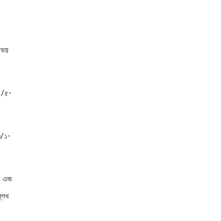
 উভয়
৫৪/৫-
৩/১-
) এবং
লেখ