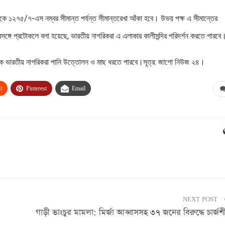
কে ১২৭৫/৭-এস নম্বর সীমান্ত পর্যন্ত সীমান্তরেখা আঁকা হবে। উভয় পক্ষ এ সীমান্তের
্রসঙ্গে প্রটোকলে বলা হয়েছে, ভারতীয় নাগরিকরা এ এলাকার কালীমন্দির পরিদর্শন করতে পারবে
থেকে ভারতীয় নাগরিকরা পানি উত্তোলন ও মাছ ধরতে পারবে।সূত্র: জাগো নিউজ ২৪।
t
Pinterest
Email
NEXT POST
গাড়ী ভাংচুর মামলা: মির্জা আব্বাসসহ ৩৭ জনের বিরুদ্ধে চার্জশ