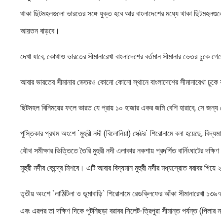
থাকা ছিটমহলগুলো ভারতের সঙ্গে যুক্ত হবে আর বাংলাদেশের মধ্যে থাকা ছিটমহলগুলো
আয়তন বাড়বে।
দেখা যাবে, কোথাও ভারতের সীমানারেখা বাংলাদেশের বর্তমান সীমানার ভেতর ঢুকে গ
আবার ভারতের সীমানার ভেতরও কোনো কোনো স্থানে বাংলাদেশের সীমানারেখা ঢুকে
ছিটমহল বিনিময়ের ফলে ভারত যে প্রায় ১০ হাজার একর জমি বেশি হারাবে, সে জন্য 
পুস্তিকার প্রথম অংশে `মুহুরী নদী (বিলোনিয়া) সেক্টর` শিরোনামে বলা হয়েছে, ব
যৌথ সমীক্ষার ভিত্তিতে তৈরি মুহুরী নদী এলাকার নকশায় প্রদর্শিত বার্নিংঘাটের দক্ষি
মুহুরী নদীর কেন্দ্রে মিশবে। এটি আবার বিদ্যমান মুহুরী নদীর মধ্যস্রোত বরাবর গি
তৃতীয় অংশে `লাঠিটিলা ও ডুমাবাড়ি` শিরোনামে রেডক্লিফের আঁকা সীমানারেখা ১৩৯৭ ন
এবং এরপর তা দক্ষিণ দিকে পুটনিছড়া বরাবর সিলেট-ত্রিপুরা সীমান্ত পর্যন্ত (পিলা