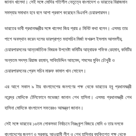
জানান খালেদা। সেই সঙ্গে মোদির গতিশীল নেতৃত্বে বাংলাদেশ ও ভারতের বিরাজমান
সমস্যার সমাধান হবে বলে আশা প্রকাশ করেছেন বিএনপি চেয়ারপারসন।
ভারতের ভাবী প্রধানমন্ত্রীর সঙ্গে খালেদা জিয় প্রায় ৫ মিনিট কথা বলেন। এসময় তার
পাশে অবস্থান করেন দলের ভারপ্রাপ্ত মহাসচিব মির্জা ফখরুল ইসলাম আলমগীর,
চেয়ারপারসনের আন্তর্জাতিক বিষয়ক উপদেষ্টা কমিটির আহ্বায়ক শফিক রেহমান, কমিটির
অন্যতম সদস্য রিয়াজ রহমান, সাবিহউদ্দিন আহমেদ, শমসের মুবিন চৌধুরী ও
চেয়ারপারসনের প্রেস সচিব মারুফ কামাল খান সোহেল।
এর আগে সকাল ৯ টায় বাংলাদেশের জনগণের পক্ষ থেকে ভারতের হবু প্রধানমন্ত্রী
নরেন্দ্র মোদিকে টেলিফোনে শুভেচ্ছা জানান শেখ হাসিনা। এসময় প্রধানমন্ত্রী শেখ
হাসিনা মোদিকে বাংলাদেশ সফরেরও আমন্ত্রণ জানান।
সেই সঙ্গে ভারতের ১৬তম লোকসভা নির্বাচনে নিরঙ্কুশ বিজয়ে মোদি ও তার দলকে
বাংলাদেশের জনগণ ও সরকার, আওয়ামী লীগ ও শেখ হাসিনার ব্যক্তিগত পক্ষ থেকে