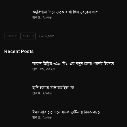
কচুরিপানা দিয়ে ঢেকে রাখা ছিল যুবকের লাশ
জুন ৪, ২০২৬
PREV
NEXT
১ of ১,৯৬৫
Recent Posts
লায়ন্স ডিস্ট্রিক্ট ৩১৫-বি১-এর নতুন জেলা গভর্নর হিসেবে…
জুলা ১৩, ২০২৬
হাদি হত্যার মাস্টারমাইন্ড কে
জুন ৪, ২০২৬
ঈদযাত্রার ১৩ দিনে সড়ক দুর্ঘটনায় নিহত ২৮১
জুন ৪, ২০২৬