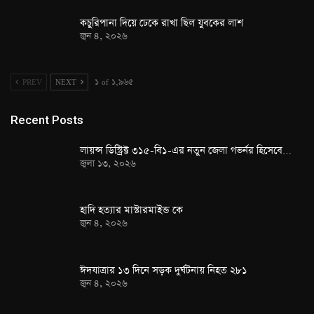
কচুরিপানা দিয়ে ঢেকে রাখা ছিল যুবকের লাশ
জুন ৪, ২০২৬
PREV
NEXT
১ of ১,৯৬৫
Recent Posts
লায়ন্স ডিস্ট্রিক্ট ৩১৫-বি১-এর নতুন জেলা গভর্নর হিসেবে…
জুলা ১৩, ২০২৬
হাদি হত্যার মাস্টারমাইন্ড কে
জুন ৪, ২০২৬
ঈদযাত্রার ১৩ দিনে সড়ক দুর্ঘটনায় নিহত ২৮১
জুন ৪, ২০২৬