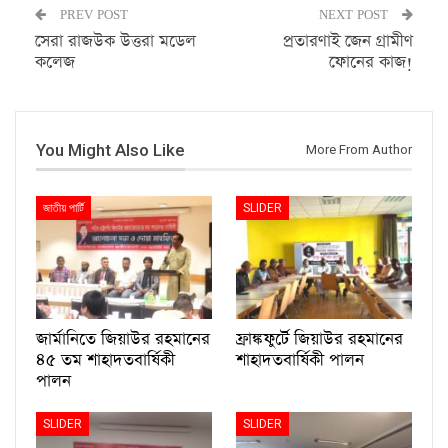
PREV POST
NEXT POST
সেরা রাজউক উত্তরা মডেল
প্রতারণাই জেন গ্রামীণ
কলেজ
ফোনের কাজ!
You Might Also Like
More From Author
জাতীয় পার্টি
SLIDER
জার্মানিতে জিয়াউর রহমানের
ফ্রাঙ্কফুর্টে জিয়াউর রহমানের
৪৫ তম শাহাদতবার্ষিকী
শাহাদতবার্ষিকী পালন
পালন
SLIDER
SLIDER