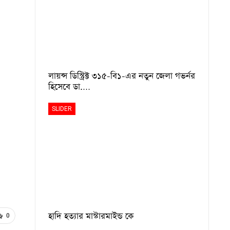
লায়ন্স ডিস্ট্রিক্ট ৩১৫-বি১-এর নতুন জেলা গভর্নর
হিসেবে ডা.…
SLIDER
হাদি হত্যার মাস্টারমাইন্ড কে
0