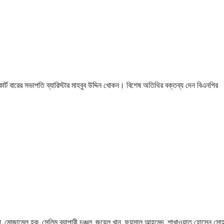
কোর্ট বারের সভাপতি ব্যারিস্টার মাহবুব উদ্দিন খোকন। বিশেষ অতিথির বক্তব্য দেন বিএনপির
মোজান্মেল হক, সেলিম ব্যাপারী চঞ্চল, জুয়েল খান, ফয়সাল আহমেদ, শাখাওয়াত হোসেন সোহ