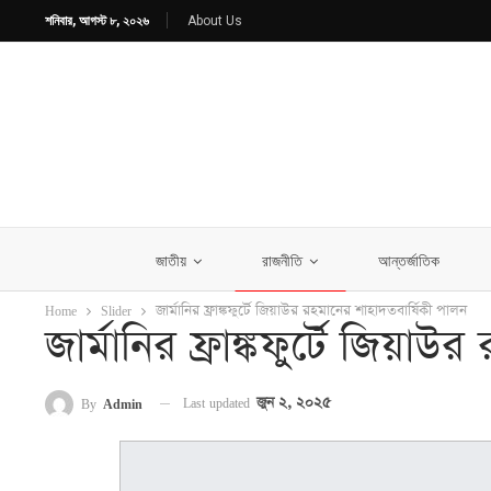
শনিবার, আগস্ট ৮, ২০২৬
About Us
জাতীয়
রাজনীতি
আন্তর্জাতিক
Home
Slider
জার্মানির ফ্রাঙ্কফুর্টে জিয়াউর রহমানের শাহাদতবার্ষিকী পালন
জার্মানির ফ্রাঙ্কফুর্টে জিয়া
Last updated
জুন ২, ২০২৫
By
Admin