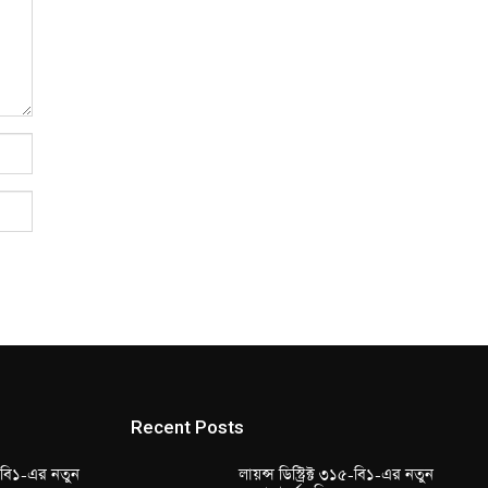
Recent Posts
১৫-বি১-এর নতুন
লায়ন্স ডিস্ট্রিক্ট ৩১৫-বি১-এর নতুন