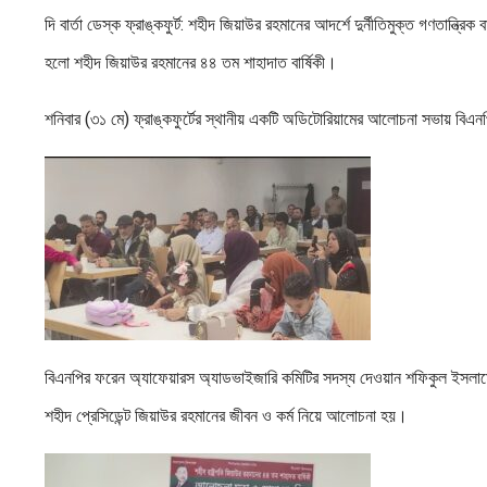
দি বার্তা ডেস্ক ফ্রাঙ্কফুর্ট: শহীদ জিয়াউর রহমানের আদর্শে দুর্নীতিমুক্ত গণতান্ত্রি
হলো শহীদ জিয়াউর রহমানের ৪৪ তম শাহাদাত বার্ষিকী।
শনিবার (৩১ মে) ফ্রাঙ্কফুর্টের স্থানীয় একটি অডিটোরিয়ামের আলোচনা সভায় বিএন
বিএনপির ফরেন অ্যাফেয়ারস অ্যাডভাইজারি কমিটির সদস্য দেওয়ান শফিকুল ইসলামের
শহীদ প্রেসিডেন্ট জিয়াউর রহমানের জীবন ও কর্ম নিয়ে আলোচনা হয়।