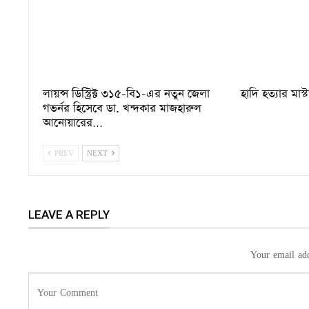
লায়ন্স ডিস্ট্রিক্ট ৩১৫-বি১-এর নতুন জেলা
হাদি হত্যার মাস্
গভর্নর হিসেবে ডা. খন্দকার মাজহারুল
আনোয়ারের…
PREV
NEXT
LEAVE A REPLY
Your email add