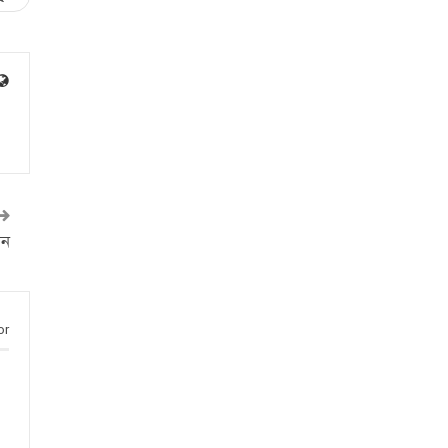
লন
or