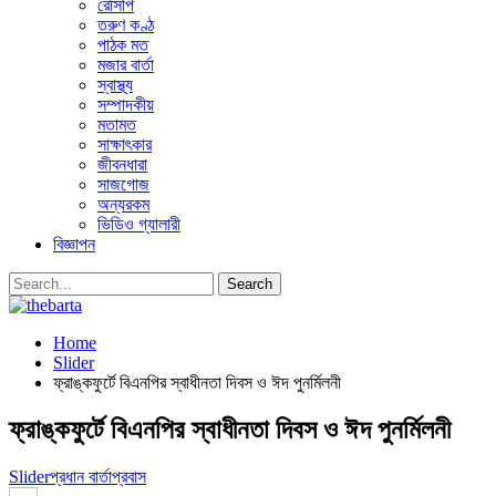
রেসিপি
তরুণ কণ্ঠ
পাঠক মত
মজার বার্তা
স্বাস্থ্য
সম্পাদকীয়
মতামত
সাক্ষাৎকার
জীবনধারা
সাজগোজ
অন্যরকম
ভিডিও গ্যালারী
বিজ্ঞাপন
Home
Slider
ফ্রাঙ্কফুর্টে বিএনপির স্বাধীনতা দিবস ও ঈদ পুনর্মিলনী
ফ্রাঙ্কফুর্টে বিএনপির স্বাধীনতা দিবস ও ঈদ পুনর্মিলনী
Slider
প্রধান বার্তা
প্রবাস