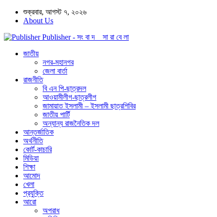
শুক্রবার, আগস্ট ৭, ২০২৬
About Us
Publisher - সং বা দ সা রা বে লা
জাতীয়
নগর-মহানগর
জেলা বার্তা
রাজনীতি
বি এন পি-ছাত্রদল
আওয়ামীলীগ-ছাত্রলীগ
জামায়াত ইসলামী – ইসলামী ছাত্রশিবির
জাতীয় পার্টি
অন্যান্য রাজনৈতিক দল
আন্তর্জাতিক
অর্থনীতি
কোর্ট-কাচারি
মিডিয়া
শিক্ষা
আমোদ
খেলা
প্রযুক্তি
আরো
অপরাধ