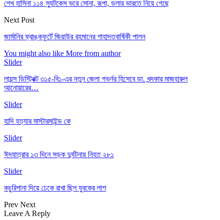
শেখ হাসিনা ১১৪ স্যুটকেস ভরে সোনা, রূপা, ডলার ভারতে নিয়ে গেছে
Next Post
জার্মানির ফ্রাঙ্কফুর্টে জিয়াউর রহমানের শাহাদতবার্ষিকী পালন
You might also like
More from author
Slider
লায়ন্স ডিস্ট্রিক্ট ৩১৫-বি১-এর নতুন জেলা গভর্নর হিসেবে ডা. খন্দকার মাজহারুল
আনোয়ারের…
Slider
হাদি হত্যার মাস্টারমাইন্ড কে
Slider
ঈদযাত্রার ১৩ দিনে সড়ক দুর্ঘটনায় নিহত ২৮১
Slider
কচুরিপানা দিয়ে ঢেকে রাখা ছিল যুবকের লাশ
Prev
Next
Leave A Reply