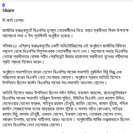
0
Share
দি বার্তা ডেস্ক:
জার্মানির ফ্রাঙ্কফুর্টে বিএনপির তৃণমূল নেতাকর্মীদের নিয়ে মহান স্বাধীনতা দিবস উপলক্ষে
আলোচনা সভা ও ঈদ পুনর্মিলনী অনুষ্ঠিত হয়েছে।
শনিবার (৫ এপ্রিল) ফ্রাঙ্কফুর্টের একটি অডিটোরিয়ামের এই অনুষ্ঠানে জার্মানির বিভিন্ন
প্রদেশ থেকে বিএনপির বিপুলসংখ্যক নেতাকর্মীরা অংশ নেন। আলোচনা সভায় বিএনপির
নেতারা স্বাধীনতার ঘোষক শহীদ প্রেসিডেন্ট জিয়ার রহমানসহ স্বাধীনতা যুদ্ধের শহীদদের
প্রতি শ্রদ্ধা নিবেদন করেন।
অনুষ্ঠানে সভাপতিত্ব করেন হেসেন বিএনপির সাবেক সভাপতি নুরউদ্দিন মিঠু মিঞ্জু এবং
পরিচালনা করেন বিএনপি নেতা দেলোয়ার মোল্লা। অনুষ্ঠানে প্রধান অতিথি হিসেবে
উপস্থিত ছিলেন জার্মান বিএনপির সাবেক সহ-সভাপতি আওলাদ হোসেন।
অতিথি হিসেবে আরও উপস্থিত ছিলেন মঈন উদ্দিন, ফয়সাল আহমেদ, বাডেনবুটেমবারগ
বিএনপির সাবেক সভাপতি তরিকুল ইসলাম মুক্তি, মিউনিখ বিএনপি নেতা জালাল উদ্দিন,
দেলোওয়ার হোসেন ফারুক, সাইফুর রহমান চৌধুরি, জাহিদ হোসেন, কামাল ভূঁইয়া, পশ্চিম
জার্মান স্বেচ্ছাসেবক দলের আহ্বায়ক হাসান ভুঁইয়া ও সদস্য সচিব রেদওয়ান, সাইদুর
রহমান মিঠু, কালাম চৌধুরী, এমদাদ হোসেন, ইকবাল হোসেন, তোবারক হোসেন তপন,
নজরুল ইসলাম, হাফেজ শাহীনসহ আরও অনেকে। অনুষ্ঠানটির সার্বিক তত্ত্বাবধানে ছিলেন
হেসেন বিএনপির নেতা দেলোয়ার হোসেন।