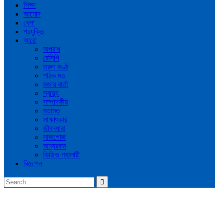
শিক্ষা
আমোদ
খেলা
প্রযুক্তি
আরো
অপরাধ
রেসিপি
তরুণ কণ্ঠ
পাঠক মত
মজার বার্তা
স্বাস্থ্য
সম্পাদকীয়
মতামত
সাক্ষাৎকার
জীবনধারা
সাজগোজ
অন্যরকম
ভিডিও গ্যালারী
বিজ্ঞাপন