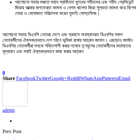
আলোচনা সভার শুরুতে মহান স্বাধীনতা যুদ্ধের শহীদদের এবং শহীদ প্রেসিডেন্ট
জিয়ার আত্মার মাগফেরাত কামনা ও বেগম খালেদা জিয়া সুস্থতা কামনা করে বিশেষ
দোয়া ও মোনাজাত পরিচালনা করেন মুফতি মোস্তফিজ।
আলোচনা সভায় বিএনপি নেতারা দেশে এবং প্রবাসে অবস্থানরত বিএনপির সকল
নেতাকর্মীদের ঐক্যবদ্ধভাবে দেশ গঠনে ভূমিকা রাখার আহ্বান জানান। এছাড়াও জার্মান
বিএনপির নেতাকর্মীরা দলকে শক্তিশালী করার লক্ষ্যে তৃণমূলের নেতাকর্মীদের মতামতের
মূল্যায়ন এবং সবাই ঐক্যবদ্ধভাবে কাজ করার আহ্বান
0
Share
Facebook
Twitter
Google+
ReddIt
WhatsApp
Pinterest
Email
admin
Prev Post