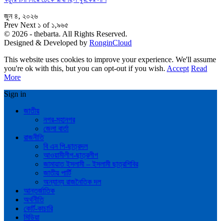
জুন ৪, ২০২৬
Prev
Next
১ of ১,৯৬৫
© 2026 - thebarta. All Rights Reserved.
Designed & Developed by
RonginCloud
This website uses cookies to improve your experience. We'll assume
you're ok with this, but you can opt-out if you wish.
Accept
Read
More
Sign in
জাতীয়
নগর-মহানগর
জেলা বার্তা
রাজনীতি
বি এন পি-ছাত্রদল
আওয়ামীলীগ-ছাত্রলীগ
জামায়াত ইসলামী – ইসলামী ছাত্রশিবির
জাতীয় পার্টি
অন্যান্য রাজনৈতিক দল
আন্তর্জাতিক
অর্থনীতি
কোর্ট-কাচারি
মিডিয়া