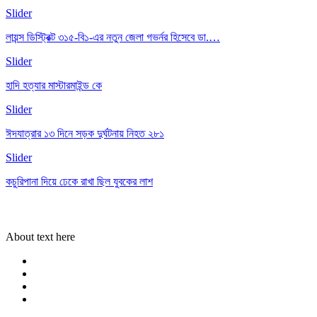
Slider
লায়ন্স ডিস্ট্রিক্ট ৩১৫-বি১-এর নতুন জেলা গভর্নর হিসেবে ডা.…
Slider
হাদি হত্যার মাস্টারমাইন্ড কে
Slider
ঈদযাত্রার ১৩ দিনে সড়ক দুর্ঘটনায় নিহত ২৮১
Slider
কচুরিপানা দিয়ে ঢেকে রাখা ছিল যুবকের লাশ
About text here