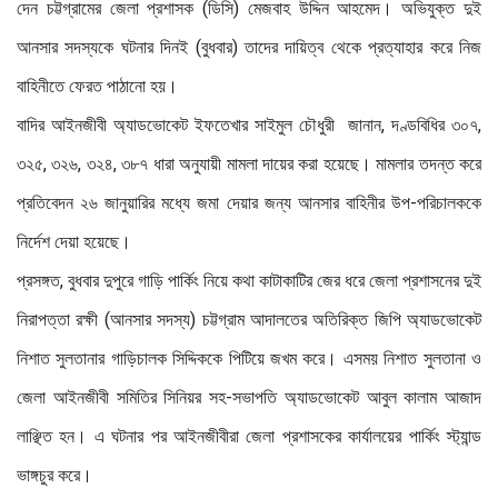
দেন চট্টগ্রামের জেলা প্রশাসক (ডিসি) মেজবাহ উদ্দিন আহমেদ। অভিযুক্ত দুই
আনসার সদস্যকে ঘটনার দিনই (বুধবার) তাদের দায়িত্ব থেকে প্রত্যাহার করে নিজ
বাহিনীতে ফেরত পাঠানো হয়।
বাদির আইনজীবী অ্যাডভোকেট ইফতেখার সাইমুল চৌধুরী জানান, দণ্ডবিধির ৩০৭,
৩২৫, ৩২৬, ৩২৪, ৩৮৭ ধারা অনুযায়ী মামলা দায়ের করা হয়েছে। মামলার তদন্ত করে
প্রতিবেদন ২৬ জানুয়ারির মধ্যে জমা দেয়ার জন্য আনসার বাহিনীর উপ-পরিচালককে
নির্দেশ দেয়া হয়েছে।
প্রসঙ্গত, বুধবার দুপুরে গাড়ি পার্কিং নিয়ে কথা কাটাকাটির জের ধরে জেলা প্রশাসনের দুই
নিরাপত্তা রক্ষী (আনসার সদস্য) চট্টগ্রাম আদালতের অতিরিক্ত জিপি অ্যাডভোকেট
নিশাত সুলতানার গাড়িচালক সিদ্দিককে পিটিয়ে জখম করে। এসময় নিশাত সুলতানা ও
জেলা আইনজীবী সমিতির সিনিয়র সহ-সভাপতি অ্যাডভোকেট আবুল কালাম আজাদ
লাঞ্ছিত হন। এ ঘটনার পর আইনজীবীরা জেলা প্রশাসকের কার্যালয়ের পার্কিং স্ট্যান্ড
ভাঙ্গচুর করে।