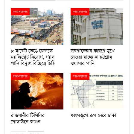
নগর-মহানগর
নগর-মহানগর
৮ মার্কেট ভেঙে ফেলতে
লবণাক্ততার কারণে মুখে
ম্যাজিস্ট্রেট নিয়োগ, গ্যাস
নেওয়া যাচ্ছে না চট্টগ্রাম
পানি বিদ্যুৎ বিচ্ছিন্নে চিঠি
ওয়াসার পানি
নগর-মহানগর
নগর-মহানগর
রাজধানীর টিসিবির
ধ্বংসস্তূপে রূপ নেবে ঢাকা
গোডাউনে আগুন