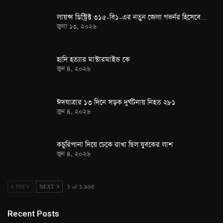
লায়ন্স ডিস্ট্রিক্ট ৩১৫-বি১-এর নতুন জেলা গভর্নর হিসেবে…
জুলা ১৩, ২০২৬
হাদি হত্যার মাস্টারমাইন্ড কে
জুন ৪, ২০২৬
ঈদযাত্রার ১৩ দিনে সড়ক দুর্ঘটনায় নিহত ২৮১
জুন ৪, ২০২৬
কচুরিপানা দিয়ে ঢেকে রাখা ছিল যুবকের লাশ
জুন ৪, ২০২৬
PREV
NEXT
১ of ১,৯৬৫
Recent Posts