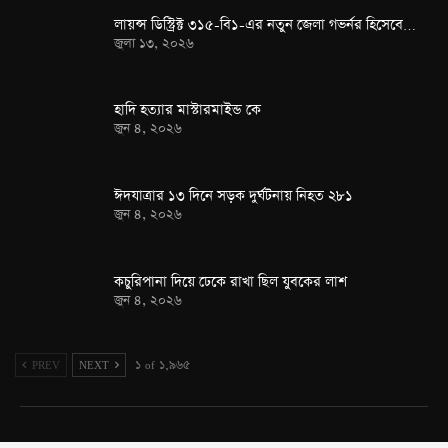
লায়ন্স ডিস্ট্রিক্ট ৩১৫-বি১-এর নতুন জেলা গভর্নর হিসেবে…
জুলা ১৩, ২০২৬
হাদি হত্যার মাস্টারমাইন্ড কে
জুন ৪, ২০২৬
ঈদযাত্রার ১৩ দিনে সড়ক দুর্ঘটনায় নিহত ২৮১
জুন ৪, ২০২৬
কচুরিপানা দিয়ে ঢেকে রাখা ছিল যুবকের লাশ
জুন ৪, ২০২৬
PREV
NEXT
১ of ১,৯৬৫