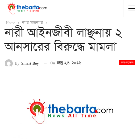
Home
নগর-মহানগর
নারী আইনজীবী লাঞ্ছনায় ২
আনসারের বিরুদ্ধে মামলা
On
জানু ২৫, ২০১৬
By
Smart Boy
নগর-মহানগর