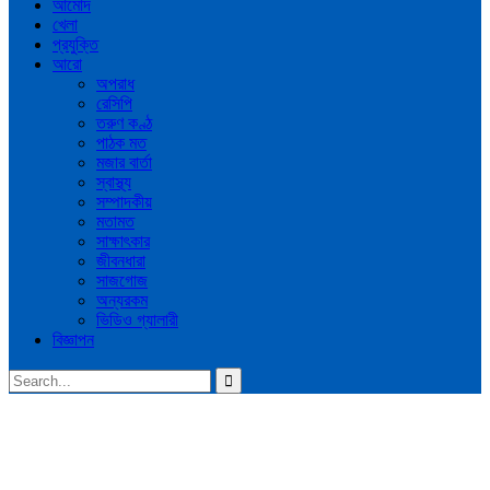
আমোদ
খেলা
প্রযুক্তি
আরো
অপরাধ
রেসিপি
তরুণ কণ্ঠ
পাঠক মত
মজার বার্তা
স্বাস্থ্য
সম্পাদকীয়
মতামত
সাক্ষাৎকার
জীবনধারা
সাজগোজ
অন্যরকম
ভিডিও গ্যালারী
বিজ্ঞাপন