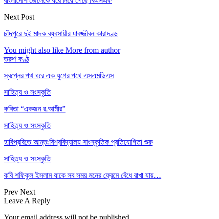
বাংলাদেশি জেলেকে ধরে নিয়ে গেছে বিএসএফ
Next Post
চাঁদপুরে দুই মাদক ব্যবসায়ীর যাবজ্জীবন কারাদণ্ড
You might also like
More from author
তরুণ কণ্ঠ
স্বপ্নের পথ ধরে এক যুগের পথে এসএমডিএস
সাহিত্য ও সংস্কৃতি
কবিতা “একজন র.আমীর”
সাহিত্য ও সংস্কৃতি
হাবিপ্রবিতে আন্তঃবিশ্ববিদ্যালয় সাংস্কৃতিক প্রতিযোগিতা শুরু
সাহিত্য ও সংস্কৃতি
কবি শফিকুল ইসলাম যাকে সব সময় মনের ফ্রেমে বেঁধে রাখা যায়…
Prev
Next
Leave A Reply
Your email address will not be published.