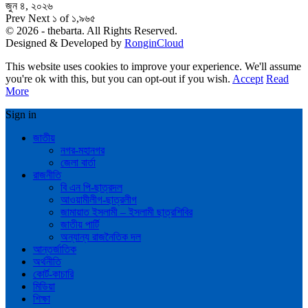
জুন ৪, ২০২৬
Prev
Next
১ of ১,৯৬৫
© 2026 - thebarta. All Rights Reserved.
Designed & Developed by
RonginCloud
This website uses cookies to improve your experience. We'll assume
you're ok with this, but you can opt-out if you wish.
Accept
Read
More
Sign in
জাতীয়
নগর-মহানগর
জেলা বার্তা
রাজনীতি
বি এন পি-ছাত্রদল
আওয়ামীলীগ-ছাত্রলীগ
জামায়াত ইসলামী – ইসলামী ছাত্রশিবির
জাতীয় পার্টি
অন্যান্য রাজনৈতিক দল
আন্তর্জাতিক
অর্থনীতি
কোর্ট-কাচারি
মিডিয়া
শিক্ষা