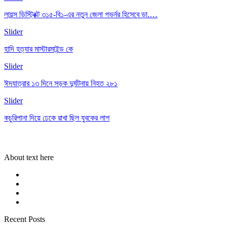
লায়ন্স ডিস্ট্রিক্ট ৩১৫-বি১-এর নতুন জেলা গভর্নর হিসেবে ডা.…
Slider
হাদি হত্যার মাস্টারমাইন্ড কে
Slider
ঈদযাত্রার ১৩ দিনে সড়ক দুর্ঘটনায় নিহত ২৮১
Slider
কচুরিপানা দিয়ে ঢেকে রাখা ছিল যুবকের লাশ
About text here
Recent Posts