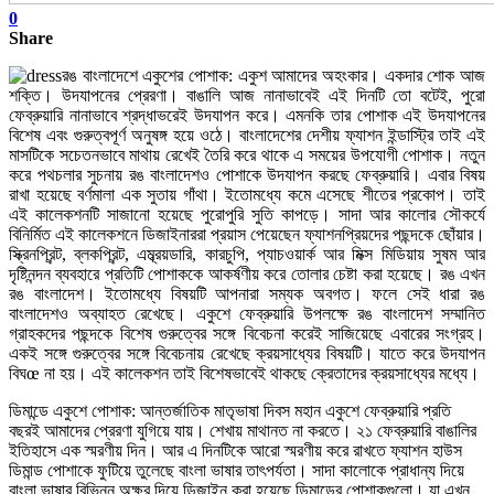
0
Share
রঙ বাংলাদেশে একুশের পোশাক: একুশ আমাদের অহংকার। একদার শোক আজ
শক্তি। উদযাপনের প্রেরণা। বাঙালি আজ নানাভাবেই এই দিনটি তো বটেই, পুরো
ফেব্রুয়ারি নানাভাবে শ্রদ্ধাভরেই উদযাপন করে। এমনকি তার পোশাক এই উদযাপনের
বিশেষ এবং গুরুত্বপূর্ণ অনুষঙ্গ হয়ে ওঠে। বাংলাদেশের দেশীয় ফ্যাশন ইন্ডাস্ট্রি তাই এই
মাসটিকে সচেতনভাবে মাথায় রেখেই তৈরি করে থাকে এ সময়ের উপযোগী পোশাক। নতুন
করে পথচলার সুচনায় রঙ বাংলাদেশও পোশাকে উদযাপন করছে ফেব্রুয়ারি। এবার বিষয়
রাখা হয়েছে বর্ণমালা এক সুতায় গাঁথা। ইতোমধ্যে কমে এসেছে শীতের প্রকোপ। তাই
এই কালেকশনটি সাজানো হয়েছে পুরোপুরি সুতি কাপড়ে। সাদা আর কালোর সৌকর্যে
বিনির্মিত এই কালেকশনে ডিজাইনাররা প্রয়াস পেয়েছেন ফ্যাশনপ্রিয়দের পছন্দকে ছোঁয়ার।
স্ক্রিনপ্রিন্ট, ব্লকপ্রিন্ট, এম্ব্রয়ডারি, কারচুপি, প্যাচওয়ার্ক আর মিক্স মিডিয়ায় সুষম আর
দৃষ্টিনন্দন ব্যবহারে প্রতিটি পোশাককে আকর্ষণীয় করে তোলার চেষ্টা করা হয়েছে। রঙ এখন
রঙ বাংলাদেশ। ইতোমধ্যে বিষয়টি আপনারা সম্যক অবগত। ফলে সেই ধারা রঙ
বাংলাদেশও অব্যাহত রেখেছে। একুশে ফেব্রুয়ারি উপলক্ষে রঙ বাংলাদেশ সম্মানিত
গ্রাহকদের পছন্দকে বিশেষ গুরুত্বের সঙ্গে বিবেচনা করেই সাজিয়েছে এবারের সংগ্রহ।
একই সঙ্গে গুরুত্বের সঙ্গে বিবেচনায় রেখেছে ক্রয়সাধ্যের বিষয়টি। যাতে করে উদযাপন
বিঘœ না হয়। এই কালেকশন তাই বিশেষভাবেই থাকছে ক্রেতাদের ক্রয়সাধ্যের মধ্যে।
ডিমান্ডে একুশে পোশাক: আন্তর্জাতিক মাতৃভাষা দিবস মহান একুশে ফেব্রুয়ারি প্রতি
বছরই আমাদের প্রেরণা যুগিয়ে যায়। শেখায় মাথানত না করতে। ২১ ফেব্রুয়ারি বাঙালির
ইতিহাসে এক স্মরণীয় দিন। আর এ দিনটিকে আরো স্মরণীয় করে রাখতে ফ্যাশন হাউস
ডিমান্ড পোশাকে ফুটিয়ে তুলেছে বাংলা ভাষার তাৎপর্যতা। সাদা কালোকে প্রাধান্য দিয়ে
বাংলা ভাষার বিভিন্ন অক্ষর দিয়ে ডিজাইন করা হয়েছে ডিমান্ডের পোশাকগুলো। যা এখন