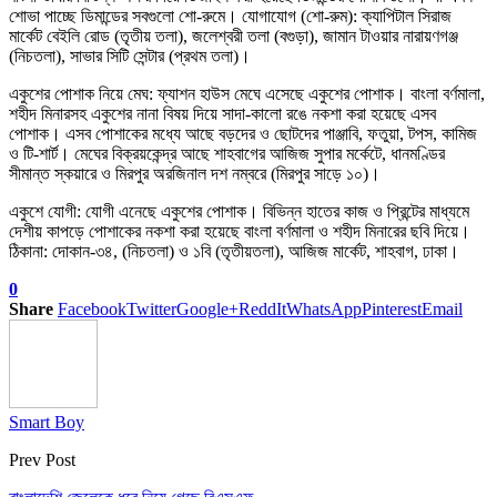
শোভা পাচ্ছে ডিমান্ডের সবগুলো শো-রুমে। যোগাযোগ (শো-রুম): ক্যাপিটাল সিরাজ
মার্কেট বেইলি রোড (তৃতীয় তলা), জলেশ্বরী তলা (বগুড়া), জামান টাওয়ার নারায়ণগঞ্জ
(নিচতলা), সাভার সিটি সেন্টার (প্রথম তলা)।
একুশের পোশাক নিয়ে মেঘ: ফ্যাশন হাউস মেঘে এসেছে একুশের পোশাক। বাংলা বর্ণমালা,
শহীদ মিনারসহ একুশের নানা বিষয় দিয়ে সাদা-কালো রঙে নকশা করা হয়েছে এসব
পোশাক। এসব পোশাকের মধ্যে আছে বড়দের ও ছোটদের পাঞ্জাবি, ফতুয়া, টপস, কামিজ
ও টি-শার্ট। মেঘের বিক্রয়কেন্দ্র আছে শাহবাগের আজিজ সুপার মর্কেটে, ধানমণ্ডির
সীমান্ত স্কয়ারে ও মিরপুর অরজিনাল দশ নম্বরে (মিরপুর সাড়ে ১০)।
একুশে যোগী: যোগী এনেছে একুশের পোশাক। বিভিন্ন হাতের কাজ ও প্রিন্টের মাধ্যমে
দেশীয় কাপড়ে পোশাকের নকশা করা হয়েছে বাংলা বর্ণমালা ও শহীদ মিনারের ছবি দিয়ে।
ঠিকানা: দোকান-৩৪, (নিচতলা) ও ১বি (তৃতীয়তলা), আজিজ মার্কেট, শাহবাগ, ঢাকা।
0
Share
Facebook
Twitter
Google+
ReddIt
WhatsApp
Pinterest
Email
Smart Boy
Prev Post