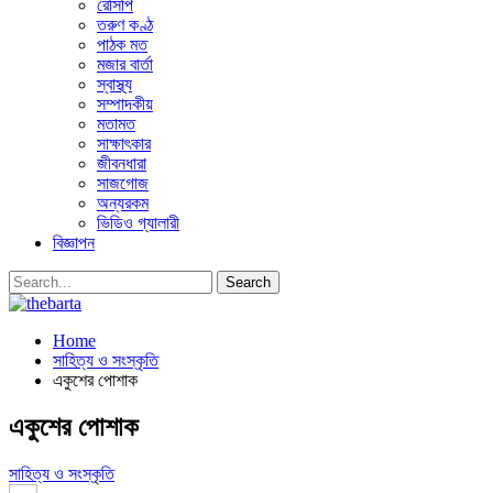
রেসিপি
তরুণ কণ্ঠ
পাঠক মত
মজার বার্তা
স্বাস্থ্য
সম্পাদকীয়
মতামত
সাক্ষাৎকার
জীবনধারা
সাজগোজ
অন্যরকম
ভিডিও গ্যালারী
বিজ্ঞাপন
Home
সাহিত্য ও সংস্কৃতি
একুশের পোশাক
একুশের পোশাক
সাহিত্য ও সংস্কৃতি