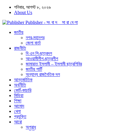
শনিবার, আগস্ট ৮, ২০২৬
About Us
Publisher - সং বা দ সা রা বে লা
জাতীয়
নগর-মহানগর
জেলা বার্তা
রাজনীতি
বি এন পি-ছাত্রদল
আওয়ামীলীগ-ছাত্রলীগ
জামায়াত ইসলামী – ইসলামী ছাত্রশিবির
জাতীয় পার্টি
অন্যান্য রাজনৈতিক দল
আন্তর্জাতিক
অর্থনীতি
কোর্ট-কাচারি
মিডিয়া
শিক্ষা
আমোদ
খেলা
প্রযুক্তি
আরো
অপরাধ