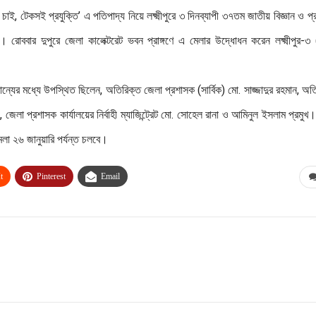
াই, টেকসই প্রযুক্তি’ এ পতিপাদ্য নিয়ে লক্ষ্মীপুরে ৩ দিনব্যাপী ৩৭তম জাতীয় বিজ্ঞান ও প্র
। রোববার দুপুরে জেলা কালেক্টরেট ভবন প্রাঙ্গণে এ মেলার উদ্ধোধন করেন লক্ষ্মীপুর-৩
ান্যের মধ্যে উপস্থিত ছিলেন, অতিরিক্ত জেলা প্রশাসক (সার্বিক) মো. সাজ্জাদুর রহমান, অত
লা প্রশাসক কার্যালয়ের নির্বাহী ম্যাজিন্ট্রেট মো. সোহেল রানা ও আমিনুল ইসলাম প্রমুখ
 মেলা ২৬ জানুয়ারি পর্যন্ত চলবে।
t
Pinterest
Email