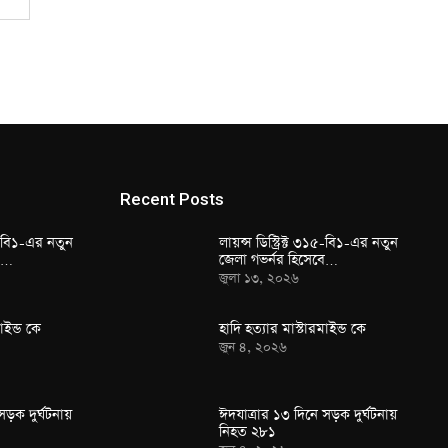
Recent Posts
১৫-বি১-এর নতুন
লায়ন্স ডিস্ট্রিক্ট ৩১৫-বি১-এর নতুন
বে…
জেলা গভর্নর হিসেবে…
জুলা ১৩, ২০২৬
াইন্ড কে
হাদি হত্যার মাস্টারমাইন্ড কে
জুন ৪, ২০২৬
সড়ক দুর্ঘটনায়
ঈদযাত্রার ১৩ দিনে সড়ক দুর্ঘটনায়
নিহত ২৮১