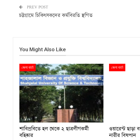
PREV POST
চট্টগ্রামে চিকিৎসকদের কর্মবিরতি স্থগিত
You Might Also Like
জেলা বার্তা
জেলা বার্তা
শাবিপ্রবিতে হল থেকে ২ ছাত্রলীগকর্মী
ওয়ারেন্ট ছাড়া 
বহিষ্কার
নারীর বিষপান