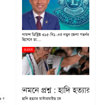
লায়ন্স ডিস্ট্রিক্ট ৩১৫-বি১-এর নতুন জেলা গভর্নর
হিসেবে ডা.…
SLIDER
হাদি হত্যার মাস্টারমাইন্ড কে
0