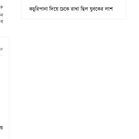
কচুরিপানা দিয়ে ঢেকে রাখা ছিল যুবকের লাশ
িন
াব
or
ায়