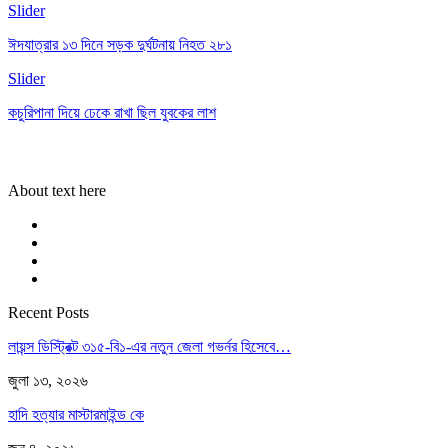
Slider
ঈদযাত্রার ১৩ দিনে সড়ক দুর্ঘটনায় নিহত ২৮১
Slider
কচুরিপানা দিয়ে ঢেকে রাখা ছিল যুবকের লাশ
About text here
Recent Posts
লায়ন্স ডিস্ট্রিক্ট ৩১৫-বি১-এর নতুন জেলা গভর্নর হিসেবে…
জুলা ১৩, ২০২৬
হাদি হত্যার মাস্টারমাইন্ড কে