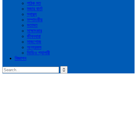
পাঠক মত
মজার বার্তা
স্বাস্থ্য
সম্পাদকীয়
মতামত
সাক্ষাৎকার
জীবনধারা
সাজগোজ
অন্যরকম
ভিডিও গ্যালারী
বিজ্ঞাপন