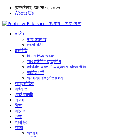
বৃহস্পতিবার, আগস্ট ৬, ২০২৬
About Us
Publisher - সং বা দ সা রা বে লা
জাতীয়
নগর-মহানগর
জেলা বার্তা
রাজনীতি
বি এন পি-ছাত্রদল
আওয়ামীলীগ-ছাত্রলীগ
জামায়াত ইসলামী – ইসলামী ছাত্রশিবির
জাতীয় পার্টি
অন্যান্য রাজনৈতিক দল
আন্তর্জাতিক
অর্থনীতি
কোর্ট-কাচারি
মিডিয়া
শিক্ষা
আমোদ
খেলা
প্রযুক্তি
আরো
অপরাধ