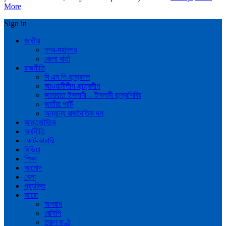
More
Sign in
জাতীয়
নগর-মহানগর
জেলা বার্তা
রাজনীতি
বি এন পি-ছাত্রদল
আওয়ামীলীগ-ছাত্রলীগ
জামায়াত ইসলামী – ইসলামী ছাত্রশিবির
জাতীয় পার্টি
অন্যান্য রাজনৈতিক দল
আন্তর্জাতিক
অর্থনীতি
কোর্ট-কাচারি
মিডিয়া
শিক্ষা
আমোদ
খেলা
প্রযুক্তি
আরো
অপরাধ
রেসিপি
তরুণ কণ্ঠ