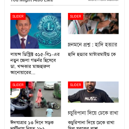
SLIDER
SLIDER
লায়ন্স ডিস্ট্রিক্ট ৩১৫-বি১-এর
হাদি হত্যার মাস্টারমাইন্ড কে
নতুন জেলা গভর্নর হিসেবে
ডা. খন্দকার মাজহারুল
আনোয়ারের…
SLIDER
SLIDER
ঈদযাত্রার ১৩ দিনে সড়ক
কচুরিপানা দিয়ে ঢেকে রাখা
দুর্ঘটনায় নিহত ২৮১
ছিল যুবকের লাশ