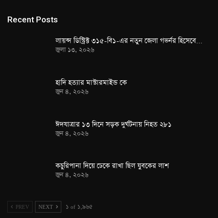
Recent Posts
লায়ন্স ডিস্ট্রিক্ট ৩১৫-বি১-এর নতুন জেলা গভর্নর হিসেবে…
জুলা ১৩, ২০২৬
হাদি হত্যার মাস্টারমাইন্ড কে
জুন ৪, ২০২৬
ঈদযাত্রার ১৩ দিনে সড়ক দুর্ঘটনায় নিহত ২৮১
জুন ৪, ২০২৬
কচুরিপানা দিয়ে ঢেকে রাখা ছিল যুবকের লাশ
জুন ৪, ২০২৬
PREV
NEXT
১ of ১,৯৬৫