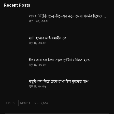
Recent Posts
লায়ন্স ডিস্ট্রিক্ট ৩১৫-বি১-এর নতুন জেলা গভর্নর হিসেবে…
জুলা ১৩, ২০২৬
হাদি হত্যার মাস্টারমাইন্ড কে
জুন ৪, ২০২৬
ঈদযাত্রার ১৩ দিনে সড়ক দুর্ঘটনায় নিহত ২৮১
জুন ৪, ২০২৬
কচুরিপানা দিয়ে ঢেকে রাখা ছিল যুবকের লাশ
জুন ৪, ২০২৬
PREV
NEXT
১ of ১,৯৬৫