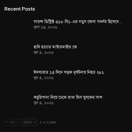
Recent Posts
লায়ন্স ডিস্ট্রিক্ট ৩১৫-বি১-এর নতুন জেলা গভর্নর হিসেবে…
জুলা ১৩, ২০২৬
হাদি হত্যার মাস্টারমাইন্ড কে
জুন ৪, ২০২৬
ঈদযাত্রার ১৩ দিনে সড়ক দুর্ঘটনায় নিহত ২৮১
জুন ৪, ২০২৬
কচুরিপানা দিয়ে ঢেকে রাখা ছিল যুবকের লাশ
জুন ৪, ২০২৬
PREV
NEXT
১ of ১,৯৬৫