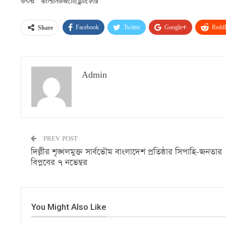
উৎসঃ
বাংলানিউজটোয়েন্টিফোর
Facebook
Twitter
Google+
ReddI
Share
Admin
PREV POST
দিল্লীর শৃঙ্খলমুক্ত সার্বভৌম বাংলাদেশ প্রতিষ্ঠার সিপাহি-জনতার
বিপ্লবের ৭ নভেম্বর
You Might Also Like