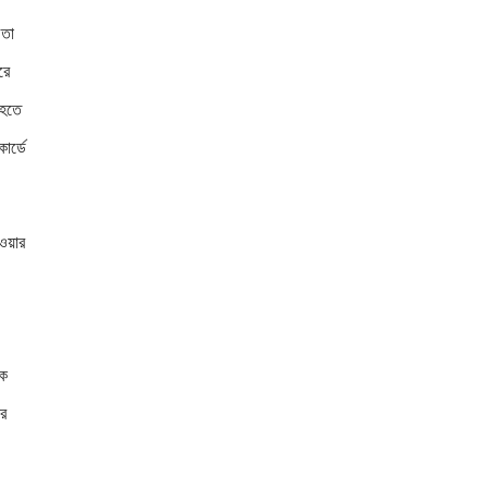
 তা
রে
 হতে
ার্ডে
ওয়ার
োক
ার