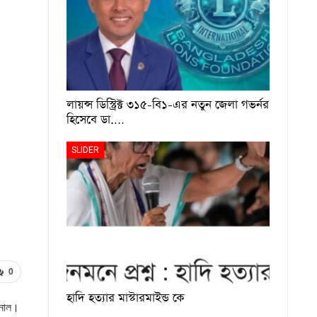
লায়ন্স ডিস্ট্রিক্ট ৩১৫-বি১-এর নতুন জেলা গভর্নর
হিসেবে ডা.…
SLIDER
0
হাদি হত্যার মাস্টারমাইন্ড কে
যুনাল।