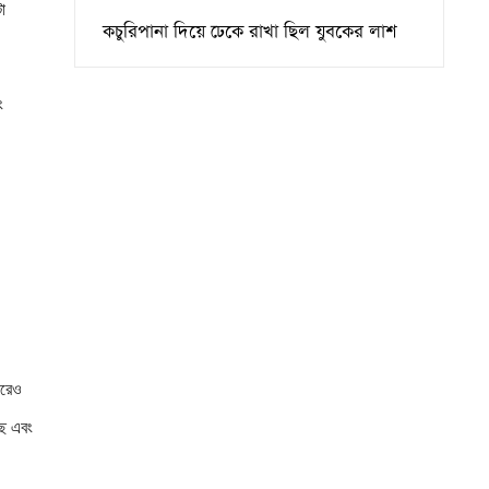
া
কচুরিপানা দিয়ে ঢেকে রাখা ছিল যুবকের লাশ
ং
ইরেও
ছে এবং