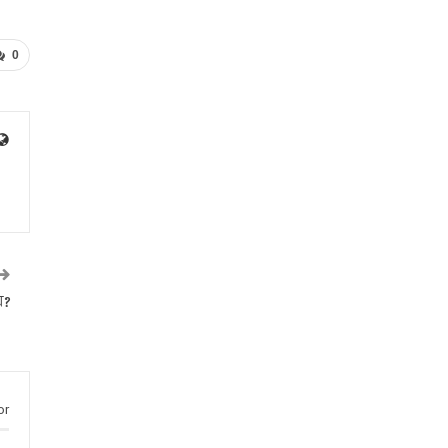
0
়?
or