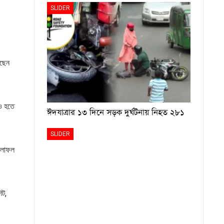
SLIDER
রছেন
েও হতে
ঈদযাত্রার ১৩ দিনে সড়ক দুর্ঘটনায় নিহত ২৮১
SLIDER
 ফলাফল
িট,
।