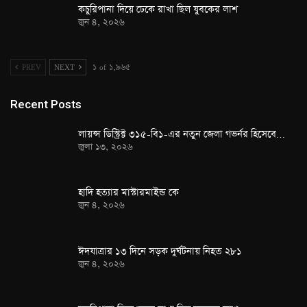
কচুরিপানা দিয়ে ঢেকে রাখা ছিল যুবকের লাশ
জুন ৪, ২০২৬
PREV
NEXT
১ of ১,৯৬৫
Recent Posts
লায়ন্স ডিস্ট্রিক্ট ৩১৫-বি১-এর নতুন জেলা গভর্নর হিসেবে…
জুলা ১৩, ২০২৬
হাদি হত্যার মাস্টারমাইন্ড কে
জুন ৪, ২০২৬
ঈদযাত্রার ১৩ দিনে সড়ক দুর্ঘটনায় নিহত ২৮১
জুন ৪, ২০২৬