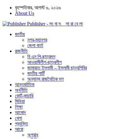
বৃহস্পতিবার, আগস্ট ৬, ২০২৬
About Us
Publisher - সং বা দ সা রা বে লা
জাতীয়
নগর-মহানগর
জেলা বার্তা
রাজনীতি
বি এন পি-ছাত্রদল
আওয়ামীলীগ-ছাত্রলীগ
জামায়াত ইসলামী – ইসলামী ছাত্রশিবির
জাতীয় পার্টি
অন্যান্য রাজনৈতিক দল
আন্তর্জাতিক
অর্থনীতি
কোর্ট-কাচারি
মিডিয়া
শিক্ষা
আমোদ
খেলা
প্রযুক্তি
আরো
অপরাধ