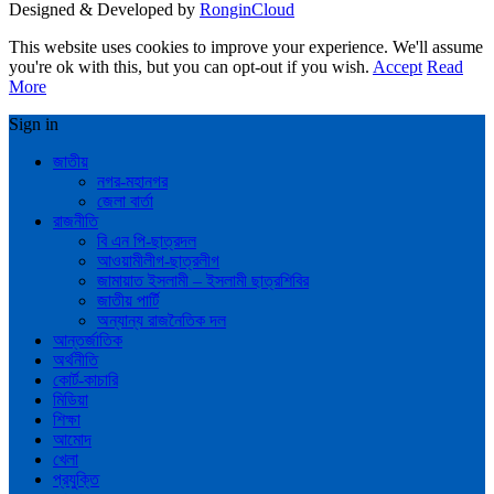
Designed & Developed by
RonginCloud
This website uses cookies to improve your experience. We'll assume
you're ok with this, but you can opt-out if you wish.
Accept
Read
More
Sign in
জাতীয়
নগর-মহানগর
জেলা বার্তা
রাজনীতি
বি এন পি-ছাত্রদল
আওয়ামীলীগ-ছাত্রলীগ
জামায়াত ইসলামী – ইসলামী ছাত্রশিবির
জাতীয় পার্টি
অন্যান্য রাজনৈতিক দল
আন্তর্জাতিক
অর্থনীতি
কোর্ট-কাচারি
মিডিয়া
শিক্ষা
আমোদ
খেলা
প্রযুক্তি