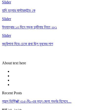
Slider
হাদি হত্যার মাস্টারমাইন্ড কে
Slider
ঈদযাত্রার ১৩ দিনে সড়ক দুর্ঘটনায় নিহত ২৮১
Slider
কচুরিপানা দিয়ে ঢেকে রাখা ছিল যুবকের লাশ
About text here
Recent Posts
লায়ন্স ডিস্ট্রিক্ট ৩১৫-বি১-এর নতুন জেলা গভর্নর হিসেবে…
জুলা ১৩, ২০২৬