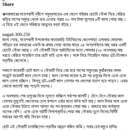
Share
কক্সবাজারের মহেশখালী দ্বীপে সমুদ্রপাড়ের এক জেলে পরিবার ছোটো নৌকা নিয়ে বেরিয়ে
বাড়ির পাশের সমুদ্র থেকে ধরে এনেছে প্রায় ৩০ লাখ টাকা মূল্যের ৮টি কালা পোয়া মাছ।
এ নিয়ে ওই জেলে পরিবারে আনন্দের বন্যা বইছে।
nagad-300-250
জানা গেছে, মহেশখালী উপজেলার মাতারবাড়ি ইউনিয়নের জেলেপাড়া এলাকার মোহাম্মদ
শহিদুল হক বহদ্দারের এফবি মা-বাবার দোয়া নামের মাত্র ২৪ অশ্বশক্তির মাছ ধরার একটি
ছোটো নৌকা আছে। ওই নৌকাটি নিয়ে প্রতিদিনের মতো সোমবার (২৮ নভেম্বর) মাছ
ধরতে বেরিয়ে পড়েছিল তার ছোট ভাই একে খান। সঙ্গে নিয়ে গিয়েছিল আরও দুই-তিনজন
স্থানীয় জেলেকে।
সকালে কয়েকটি ছোট জাল ও নৌকাটি নিয়ে বের হয়ে পাশের সমুদ্রের কুয়াঁরদ্বার নামক
পয়েন্টে কয়েকটি জাল ফেলে তারা। জাল ফেলার কয়েক ঘণ্টা পর দুপুরের দিকে একে একে
জাল তোলা হচ্ছিল। কিন্তু দুই-একটি জাল তোলার পর জেলেরা হতাশ হয়ে পড়েন। এবার
কোনো জালেই মাছ পড়েনি তাদের।
এ অবস্থায় শেষ দুপুরের দিকে তুলতে যাচ্ছিল সর্বশেষ জালটি। টেনে টেনে নৌকায় জাল
তোলার মুহূর্তেই জেলেদের চোখ কপালে ওঠার মতো ঘটনা ঘটে যায়। জাল টানার সঙ্গে একে
একে নৌকায় উঠতে লাগল আস্ত বড় সব মূল্যবান পোয়া মাছ। বাজারে যার অর্থমূল্য
অনেক বেশি। একে একে আটটি বিশালাকৃতির পোয়া মাছ নৌকায় তুলে দিনের নির্দিষ্ট
সময়ের আগেই বাড়ি ফিরেন তারা।
ছোট এই নৌকাটি চালাচ্ছিলেন স্থানীয় আব্দুল মজিদ মাঝি। সবার চোখেমুখে হাসির