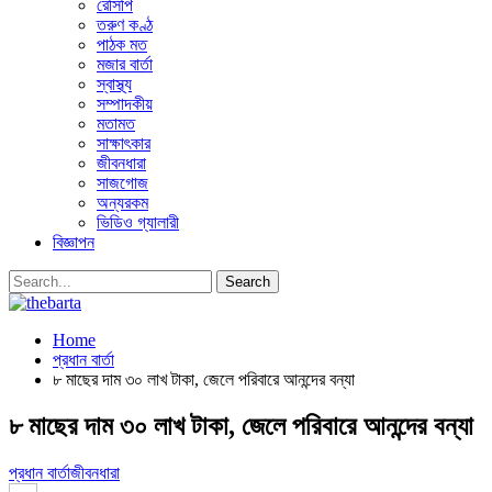
রেসিপি
তরুণ কণ্ঠ
পাঠক মত
মজার বার্তা
স্বাস্থ্য
সম্পাদকীয়
মতামত
সাক্ষাৎকার
জীবনধারা
সাজগোজ
অন্যরকম
ভিডিও গ্যালারী
বিজ্ঞাপন
Home
প্রধান বার্তা
৮ মাছের দাম ৩০ লাখ টাকা, জেলে পরিবারে আনন্দের বন্যা
৮ মাছের দাম ৩০ লাখ টাকা, জেলে পরিবারে আনন্দের বন্যা
প্রধান বার্তা
জীবনধারা