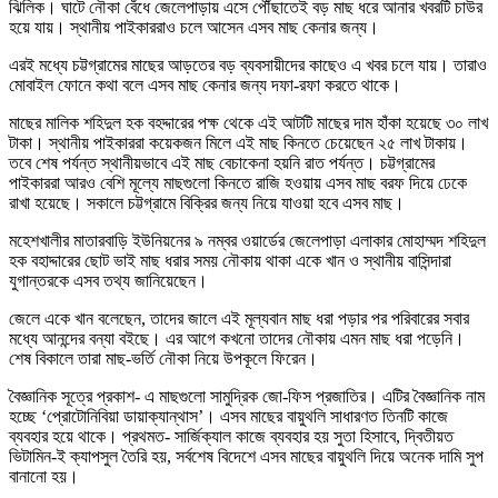
ঝিলিক। ঘাটে নৌকা বেঁধে জেলেপাড়ায় এসে পৌঁছাতেই বড় মাছ ধরে আনার খবরটি চাউর
হয়ে যায়। স্থানীয় পাইকাররাও চলে আসেন এসব মাছ কেনার জন্য।
এরই মধ্যে চট্টগ্রামের মাছের আড়তের বড় ব্যবসায়ীদের কাছেও এ খবর চলে যায়। তারাও
মোবাইল ফোনে কথা বলে এসব মাছ কেনার জন্য দফা-রফা করতে থাকে।
মাছের মালিক শহিদুল হক বহদ্দারের পক্ষ থেকে এই আটটি মাছের দাম হাঁকা হয়েছে ৩০ লাখ
টাকা। স্থানীয় পাইকাররা কয়েকজন মিলে এই মাছ কিনতে চেয়েছেন ২৫ লাখ টাকায়।
তবে শেষ পর্যন্ত স্থানীয়ভাবে এই মাছ বেচাকেনা হয়নি রাত পর্যন্ত। চট্টগ্রামের
পাইকাররা আরও বেশি মূল্যে মাছগুলো কিনতে রাজি হওয়ায় এসব মাছ বরফ দিয়ে ঢেকে
রাখা হয়েছে। সকালে চট্টগ্রামে বিক্রির জন্য নিয়ে যাওয়া হবে এসব মাছ।
মহেশখালীর মাতারবাড়ি ইউনিয়নের ৯ নম্বর ওয়ার্ডের জেলেপাড়া এলাকার মোহাম্মদ শহিদুল
হক বহাদ্দারের ছোট ভাই মাছ ধরার সময় নৌকায় থাকা একে খান ও স্থানীয় বাসিন্দারা
যুগান্তরকে এসব তথ্য জানিয়েছেন।
জেলে একে খান বলেছেন, তাদের জালে এই মূল্যবান মাছ ধরা পড়ার পর পরিবারের সবার
মধ্যে আনন্দের বন্যা বইছে। এর আগে কখনো তাদের নৌকায় এমন মাছ ধরা পড়েনি।
শেষ বিকালে তারা মাছ-ভর্তি নৌকা নিয়ে উপকূলে ফিরেন।
বৈজ্ঞানিক সূত্রে প্রকাশ- এ মাছগুলো সামুদ্রিক জো-ফিস প্রজাতির। এটির বৈজ্ঞানিক নাম
হচ্ছে ‘প্রোটোনিবিয়া ডায়াক্যান্থাস’। এসব মাছের বায়ুথলি সাধারণত তিনটি কাজে
ব্যবহার হয়ে থাকে। প্রথমত- সার্জিক্যাল কাজে ব্যবহার হয় সুতা হিসাবে, দ্বিতীয়ত
ভিটামিন-ই ক্যাপসুল তৈরি হয়, সর্বশেষ বিদেশে এসব মাছের বায়ুথলি দিয়ে অনেক দামি সুপ
বানানো হয়।