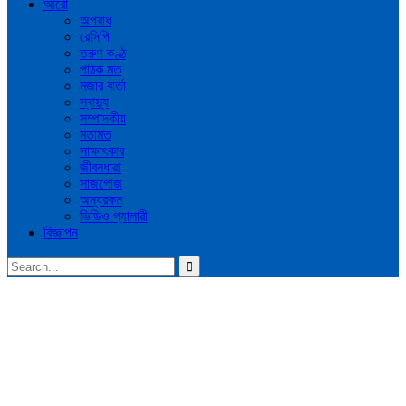
আরো
অপরাধ
রেসিপি
তরুণ কণ্ঠ
পাঠক মত
মজার বার্তা
স্বাস্থ্য
সম্পাদকীয়
মতামত
সাক্ষাৎকার
জীবনধারা
সাজগোজ
অন্যরকম
ভিডিও গ্যালারী
বিজ্ঞাপন