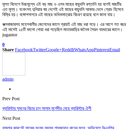
মূলত বিদেশে উচ্চমূল্যে এই বড় মাছ ও এসব মাছের বায়ুথলি রপ্তানি হয় বলেই মাছটির
এত মূল্য। হংকংসহ দুনিয়ার বহু দেশেই এই মাছের বায়ুথলি আকার ভেদে গ্রেড হিসেবে
বিক্রি হয়। বঙ্গোপসাগরে এই মাছের অধিকমাত্রায় বিচরণ রয়েছে বলে জানা যায়।
কক্সবাজারসহ মহেশখালীর জেলেদের জালে প্রায়ই এই মাছ ধরা পড়ে। এর আগে গত বছর
এই মাসেই ২৫টি কালো পোয়া ধরা পড়েছিল মাতারবাড়ির জনৈক সৈয়দ বহদ্দারের জালে।
jugantor
0
Share
Facebook
Twitter
Google+
ReddIt
WhatsApp
Pinterest
Email
admin
Prev Post
ব্যারিস্টার সুমনের বিচার চান সালাম মুর্শেদীর মেয়ে ব্যারিস্টার ঐশী
Next Post
হামলার কারণেই সাবেক সংসদ সদস্য শাহজাহান খানের মৃত্যু, অভিযোগ বিএনপির